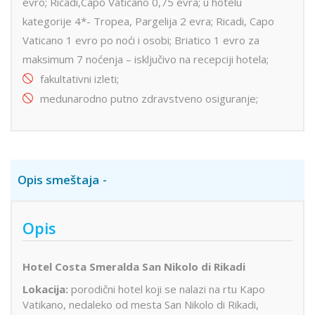
evro; Ricadi,Capo Vaticano 0,75 evra; u hotelu
kategorije 4*- Tropea, Pargelija 2 evra; Ricadi, Capo
Vaticano 1 evro po noći i osobi; Briatico 1 evro za
maksimum 7 noćenja – isključivo na recepciji hotela;
fakultativni izleti;
medunarodno putno zdravstveno osiguranje;
Opis smeštaja
Opis
Hotel Costa Smeralda San Nikolo di Rikadi
Lokacija:
porodični hotel koji se nalazi na rtu Kapo
Vatikano, nedaleko od mesta San Nikolo di Rikadi,