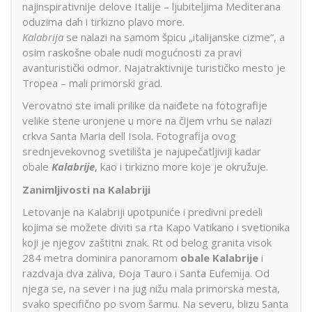
najinspirativnije delove Italije – ljubiteljima Mediterana
oduzima dah i tirkizno plavo more.
Kalabrija
se nalazi na samom špicu „italijanske cizme“, a
osim raskošne obale nudi mogućnosti za pravi
avanturistički odmor. Najatraktivnije turističko mesto je
Tropea – mali primorski grad.
Verovatno ste imali prilike da naiđete na fotografije
velike stene uronjene u more na čijem vrhu se nalazi
crkva Santa Maria dell Isola. Fotografija ovog
srednjevekovnog svetilišta je najupečatljiviji kadar
obale
Kalabrije
, kao i tirkizno more koje je okružuje.
Zanimljivosti na Kalabriji
Letovanje na Kalabriji upotpuniće i predivni predeli
kojima se možete diviti sa rta Kapo Vatikano i svetionika
koji je njegov zaštitni znak. Rt od belog granita visok
284 metra dominira panoramom
obale Kalabrije
i
razdvaja dva zaliva, Ðoja Tauro i Santa Eufemija. Od
njega se, na sever i na jug nižu mala primorska mesta,
svako specifično po svom šarmu. Na severu, blizu Santa