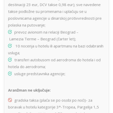
destinaciji 23 eur, DCV takse 0,98 eur); sve navedene
takse podložne su promenama i uplaćuju se u
poslovnicama agencije u dinarskoj protivvrednosti pre
polaska na putovanje;
prevoz avionom na relaciji Beograd –
Lamezia Terme – Beograd (čarter let);
10 nocenja u hotelu ili apartmanu na bazi odabranih
usluga;
transferi autobusom od aerodroma do hotela i od
hotela do aerodroma;
usluge predstavnika agencije;
Aranžman ne uključuje:
gradska taksa (plaća se po osobi po noći)- za
boravak u hotelu kategorije 3*-Tropea, Pargelija 1,5