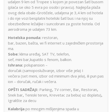
udaljen 9 km od Tropee s kojom je povezan šatl busom
(plaća se oko 5 evra po osobi i pravcu). Najlepša plaža
ovog dela obale-Grotičele, udaljena je 3,4 km od hotela
i do nje vozi besplatni hotelski šatl bus i na njoj su
obezbeđene ležaljke i suncobrani za goste hotela. Od
aerodroma je udaljen 73 km.
Hotelska ponuda:
restoran,
bar, bazen, bašta, wi fi internet u zajedničkim prostorija
ma.
Sobe:
klima uređaj, SAT TV, telefon,
sef, mini bar,kupatilo s fenom, balkon.
Ishrana:
polupansion –
doručak (samoposluživanje, izbor više jela) I
večera (set meni, izbor od minimum dva jela), ili pun pas
ion – doručak, ručak i večera.
OPŠTI SADRŽAJI:
Parking
,
TV corner
,
Bar
,
Restoran
,
Snek bar
,
Teniski teren
,
Krevetac za bebu( uz doplatu)
,
Igralište za decu
Kalabrija
po mnogim mišljenjima spada u