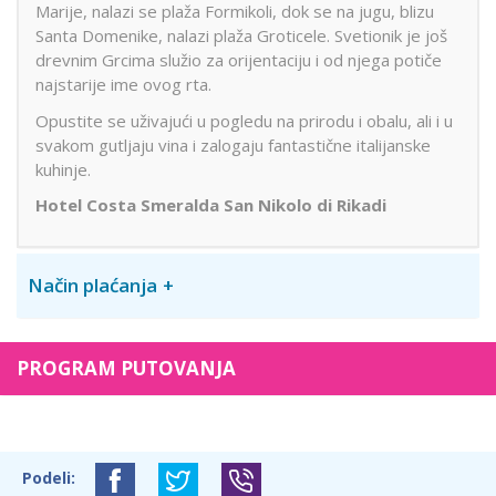
Marije, nalazi se plaža Formikoli, dok se na jugu, blizu
Santa Domenike, nalazi plaža Groticele. Svetionik je još
drevnim Grcima služio za orijentaciju i od njega potiče
najstarije ime ovog rta.
Opustite se uživajući u pogledu na prirodu i obalu, ali i u
svakom gutljaju vina i zalogaju fantastične italijanske
kuhinje.
Hotel Costa Smeralda San Nikolo di Rikadi
Način plaćanja
PROGRAM PUTOVANJA
Podeli: