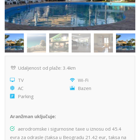
Udaljenost od plaže: 3.4km
TV
Wi-Fi
AC
Bazen
Parking
Aranžman uključuje:
aerodromske i sigurnosne taxe u iznosu od 45.4
evra za odrasle (taksa u Beogradu 21.42 eur, taksa na