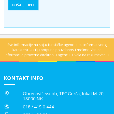
Sve informacije na sajtu turističke agencije su informativnog
karaktera. U cilju potpune pouzdanosti molimo Vas da
informacije proverite direktno u agenciji. Hvala na razumevanju.
KONTAKT INFO
Obrenovićeva bb, TPC Gorča, lokal M-20,
18000 Niš
018 / 415 0 444