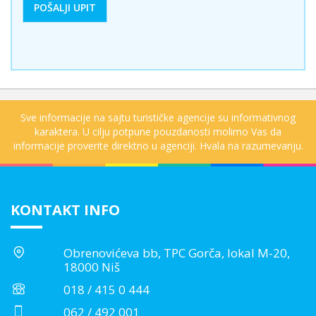
Sve informacije na sajtu turističke agencije su informativnog
karaktera. U cilju potpune pouzdanosti molimo Vas da
informacije proverite direktno u agenciji. Hvala na razumevanju.
KONTAKT INFO
Obrenovićeva bb, TPC Gorča, lokal M-20,
18000 Niš
018 / 415 0 444
062 / 492 001