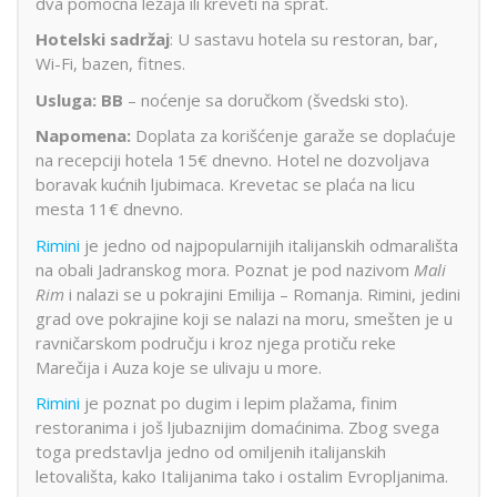
dva pomoćna ležaja ili kreveti na sprat.
Hotelski sadržaj
: U sastavu hotela su restoran, bar,
Wi-Fi, bazen, fitnes.
Usluga: BB
– noćenje sa doručkom (švedski sto).
Napomena:
Doplata za korišćenje garaže se doplaćuje
na recepciji hotela 15€ dnevno. Hotel ne dozvoljava
boravak kućnih ljubimaca. Krevetac se plaća na licu
mesta 11€ dnevno.
Rimini
je jedno od najpopularnijih italijanskih odmarališta
na obali Jadranskog mora. Poznat je pod nazivom
Mali
Rim
i nalazi se u pokrajini Emilija – Romanja. Rimini, jedini
grad ove pokrajine koji se nalazi na moru, smešten je u
ravničarskom području i kroz njega protiču reke
Marečija i Auza koje se ulivaju u more.
Rimini
je poznat po dugim i lepim plažama, finim
restoranima i još ljubaznijim domaćinima. Zbog svega
toga predstavlja jedno od omiljenih italijanskih
letovališta, kako Italijanima tako i ostalim Evropljanima.