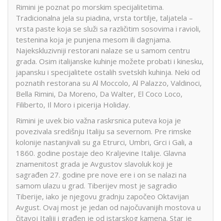
Rimini je poznat po morskim specijalitetima.
Tradicionalna jela su piadina, vrsta tortilje, taljatela –
vrsta paste koja se služi sa različitim sosovima i ravioli,
testenina koja je punjena mesom ili dagnjama.
Najekskluzivniji restorani nalaze se u samom centru
grada. Osim italijanske kuhinje možete probati i kinesku,
japansku i specijalitete ostalih svetskih kuhinja. Neki od
poznatih restorana su Al Moccolo, Al Palazzo, Valdinoci,
Bella Rimini, Da Moreno, Da Walter, El Coco Loco,
Filiberto, Il Moro i picerija Holiday.
Rimini je uvek bio važna raskrsnica puteva koja je
povezivala središnju Italiju sa severnom. Pre rimske
kolonije nastanjivali su ga Etrurci, Umbri, Grci i Gali, a
1860. godine postaje deo Kraljevine Italije. Glavna
znamenitost grada je Avgustov slavoluk koji je
sagrađen 27. godine pre nove ere i on se nalazi na
samom ulazu u grad. Tiberijev most je sagradio
Tiberije, iako je njegovu gradnju započeo Oktavijan
Avgust. Ovaj most je jedan od najočuvanijih mostova u
čitavoj Italiji i građen je od istarskog kamena. Star je