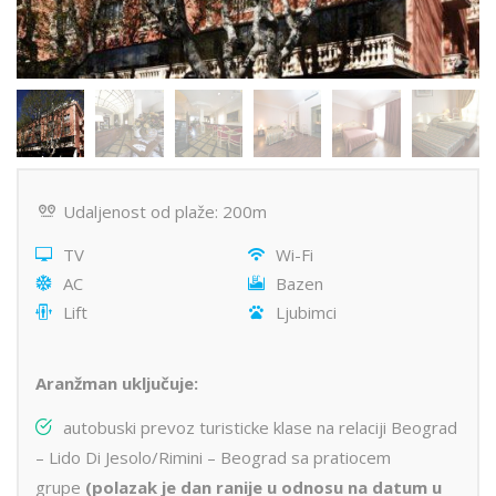
Udaljenost od plaže: 200m
TV
Wi-Fi
AC
Bazen
Lift
Ljubimci
Aranžman uključuje:
autobuski prevoz turisticke klase na relaciji Beograd
– Lido Di Jesolo/Rimini – Beograd sa pratiocem
grupe
(polazak je dan ranije u odnosu na datum u