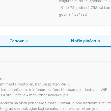
osiguranje: do 19 godina 1197
19 do 75 godina 1.758rsd i od
godina 4.281rsd.
Cenovnik
Način plaćanja
e .
jem mesta, restoran, bar, besplatan Wi-Fi.
klima uređajem, telefonom, sefom. U sobama je dostupan WiFi.
ski sto, večera – meni izbor nekoliko jela
dmarališta na obali Jadranskog mora. Poznat je pod nazivom
Mali R
edini grad ove pokrajine koji se nalazi na moru, smešten je u