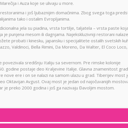
Marečija i Auza koje se ulivaju u more.
 restoranima i još ljubaznijim domaćinima. Zbog svega toga preds
talijanima tako i ostalim Evropljanima.
cionalna jela su piadina, vrsta tortilje, taljatela – vrsta paste koj
koja je punjena mesom ili dagnjama. Najekskluzivniji restorani nalaz
te probati i kinesku, japansku i specijalitete ostalih svetskih kuh
azzo, Valdinoci, Bella Rimini, Da Moreno, Da Walter, El Coco Loco,
e povezivala središnju Italiju sa severnom. Pre rimske kolonije
1860. godine postaje deo Kraljevine Italije. Glavna znamenitost grad
re nove ere i on se nalazi na samom ulazu u grad. Tiberijev most 
čeo Oktavijan Avgust. Ovaj most je jedan od najočuvanijih mostov
Star je preko 2000 godina i još ga nazivaju Đavoljim mostom.