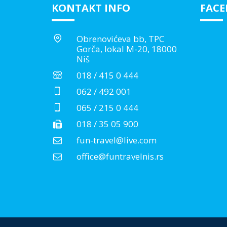
KONTAKT INFO
FAC
Obrenovićeva bb, TPC
Gorča, lokal M-20, 18000
Niš
018 / 415 0 444
062 / 492 001
065 / 215 0 444
018 / 35 05 900
fun-travel@live.com
office@funtravelnis.rs