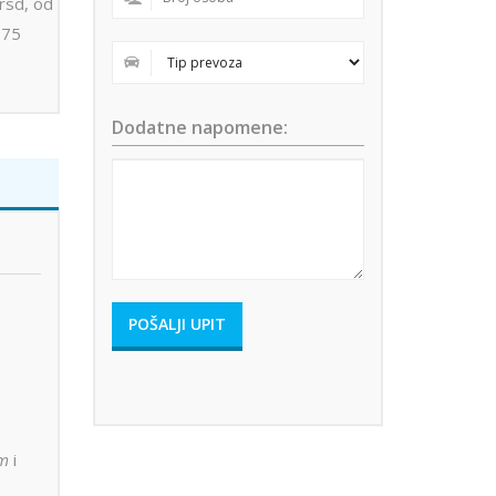
rsd, od
 75
Dodatne napomene:
im
i