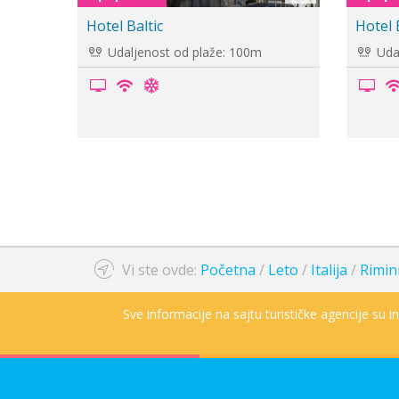
Hotel Adria Nuova
Hot
e: 100m
Udaljenost od plaže: 130m
U
Vi ste ovde:
Početna
/
Leto
/
Italija
/
Rimin
Sve informacije na sajtu turističke agencije su 