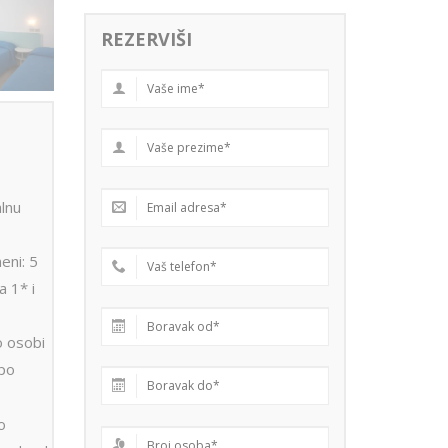
REZERVIŠI
lnu
u
eni: 5
a 1* i
o osobi
 po
o