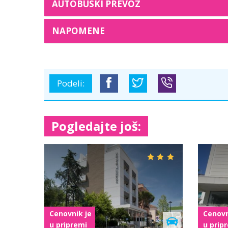
AUTOBUSKI PREVOZ
NAPOMENE
Podeli:
Pogledajte još:
Cen
Marina Centro
u p