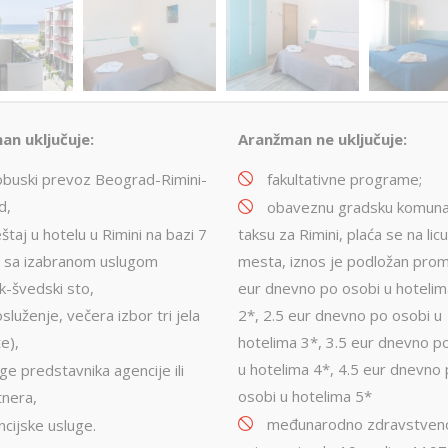
an uključuje:
Aranžman ne uključuje:
obuski prevoz Beograd-Rimini-
fakultativne programe;
d,
obaveznu gradsku komuna
taj u hotelu u Rimini na bazi 7
taksu za Rimini, plaća se na lic
 sa izabranom uslugom
mesta, iznos je podložan prom
k-švedski sto,
eur dnevno po osobi u hotelim
luženje, večera izbor tri jela
2*, 2.5 eur dnevno po osobi u
te),
hotelima 3*, 3.5 eur dnevno p
u hotelima 4*, 4.5 eur dnevno
ge predstavnika agencije ili
osobi u hotelima 5*
tnera,
međunarodno zdravstven
cijske usluge.