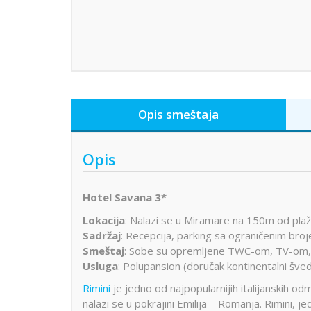
Opis smeštaja
Opis
Hotel Savana 3*
Lokacija
: Nalazi se u Miramare na 150m od plaž
Sadržaj
: Recepcija, parking sa ograničenim bro
Smeštaj
: Sobe su opremljene TWC-om, TV-om, 
Usluga
: Polupansion (doručak kontinentalni šved
Rimini
je jedno od najpopularnijih italijanskih o
nalazi se u pokrajini Emilija – Romanja. Rimini, j