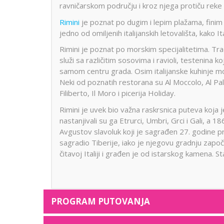
ravničarskom području i kroz njega protiču reke 
Rimini
je poznat po dugim i lepim plažama, finim
jedno od omiljenih italijanskih letovališta, kako I
Rimini je poznat po morskim specijalitetima. Tradi
služi sa različitim sosovima i ravioli, testenina 
samom centru grada. Osim italijanske kuhinje može
Neki od poznatih restorana su Al Moccolo, Al Pal
Filiberto, Il Moro i picerija Holiday.
Rimini je uvek bio važna raskrsnica puteva koja j
nastanjivali su ga Etrurci, Umbri, Grci i Gali, a 
Avgustov slavoluk koji je sagrađen 27. godine p
sagradio Tiberije, iako je njegovu gradnju zapo
čitavoj Italiji i građen je od istarskog kamena. 
PROGRAM PUTOVANJA