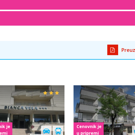
Preuz
ovnik je
Cenovnik je
ripremi
u pripremi