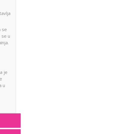
tavlja
a se
e se u
inja.
a je
je
a u