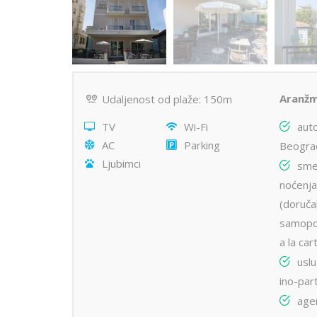
Aranžm
Udaljenost od plaže: 150m
TV
Wi-Fi
aut
AC
Parking
Beogra
Ljubimci
smeš
noćenja
(doruča
samopos
a la car
uslu
ino-par
agen