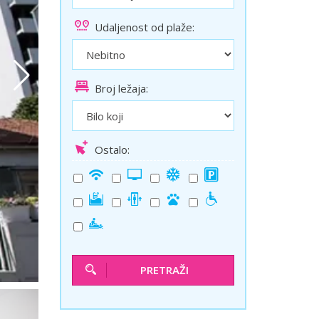
ini
Solun polazak iz Niša
Udaljenost od plaže:
Temišvar polazak iz Niša
Broj ležaja:
Ostalo:
PRETRAŽI