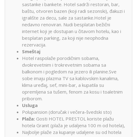
sastanke i bankete. Hotel sadrži restoran, bar,
baštu, otvoren bazen (koji radi sezonski), đakuzi i
igralište za decu, sale za sastanke.Hotel je
nedavno renoviran. Nudi besplatan bežični
internet koji je dostupan u čitavom hotelu, kao i
besplatan parking, za koji nije neophodna
rezervacija.
Smeštaj
Hotel raspolaže porodičnim sobama,
dvokrevetnim i trokrevetnim sobama sa
balkonom i pogledom na jezero ili planine.Sve
sobe imaju plazma TV sa kablovskim kanalima,
klima uređaj, sef, mini-bar, a kupatila su
opremljena sa tušem, fenom za kosu i toaletnim
priborom.
Usluga
Polupansion (doručak i večera-švedski sto)
Plaža:
Gosti HOTEL PRESTOL koriste plažu
hotela Granit (plaža je udaljena 100 m od hotela),
Najbolje plaže za kupanje udaljene su od hotela