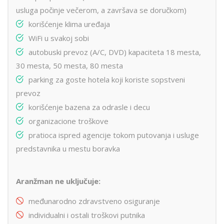
usluga počinje večerom, a završava se doručkom)
korišćenje klima uređaja
WiFi u svakoj sobi
autobuski prevoz (A/C, DVD) kapaciteta 18 mesta,
30 mesta, 50 mesta, 80 mesta
parking za goste hotela koji koriste sopstveni
prevoz
korišćenje bazena za odrasle i decu
organizacione troškove
pratioca ispred agencije tokom putovanja i usluge
predstavnika u mestu boravka
Aranžman ne uključuje:
međunarodno zdravstveno osiguranje
individualni i ostali troškovi putnika