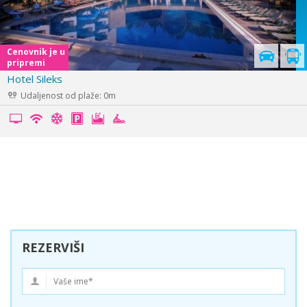
Cenovnik je u
pripremi
Vila Old Town
Udaljenost od plaže: 350m
REZERVIŠI