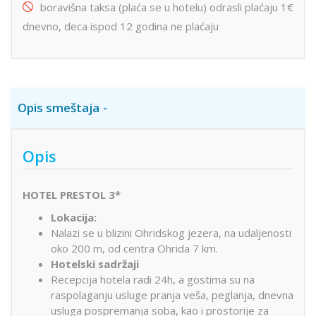
boravišna taksa (plaća se u hotelu) odrasli plaćaju 1€
dnevno, deca ispod 12 godina ne plaćaju
Opis smeštaja
Opis
HOTEL PRESTOL 3*
Lokacija:
Nalazi se u blizini Ohridskog jezera, na udaljenosti
oko 200 m, od centra Ohrida 7 km.
Hotelski sadržaji
Recepcija hotela radi 24h, a gostima su na
raspolaganju usluge pranja veša, peglanja, dnevna
usluga pospremanja soba, kao i prostorije za