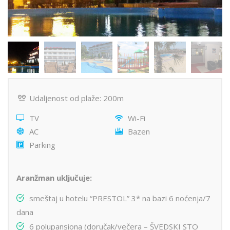
Udaljenost od plaže: 200m
TV
Wi-Fi
AC
Bazen
Parking
Aranžman uključuje:
smeštaj u hotelu “PRESTOL” 3* na bazi 6 noćenja/7
dana
6 polupansiona (doručak/večera – ŠVEDSKI STO