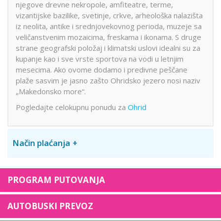
njegove drevne nekropole, amfiteatre, terme,
vizantijske bazilike, svetinje, crkve, arheološka nalazišta
iz neolita, antike i srednjovekovnog perioda, muzeje sa
veličanstvenim mozaicima, freskama i ikonama. S druge
strane geografski položaj i klimatski uslovi idealni su za
kupanje kao i sve vrste sportova na vodi u letnjim
mesecima. Ako ovome dodamo i predivne peščane
plaže sasvim je jasno zašto Ohridsko jezero nosi naziv
„Makedonsko more“.
Pogledajte celokupnu ponudu za
Ohrid
Način plaćanja
PROGRAM PUTOVANJA
AUTOBUSKI PREVOZ