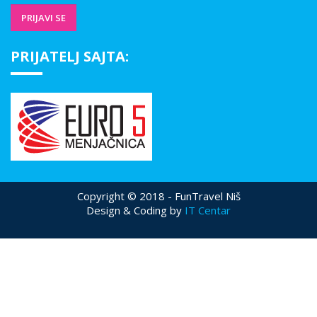
PRIJATELJ SAJTA:
Copyright © 2018 - FunTravel Niš
Design & Coding by
IT Centar