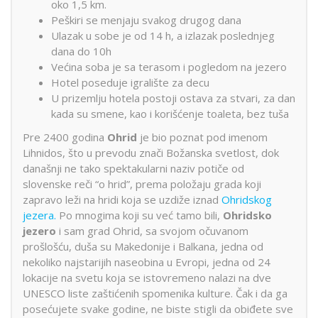
oko 1,5 km.
Peškiri se menjaju svakog drugog dana
Ulazak u sobe je od 14 h, a izlazak poslednjeg
dana do 10h
Većina soba je sa terasom i pogledom na jezero
Hotel poseduje igralište za decu
U prizemlju hotela postoji ostava za stvari, za dan
kada su smene, kao i korišćenje toaleta, bez tuša
Pre 2400 godina
Ohrid
je bio poznat pod imenom
Lihnidos, što u prevodu znači Božanska svetlost, dok
današnji ne tako spektakularni naziv potiče od
slovenske reči “o hrid”, prema položaju grada koji
zapravo leži na hridi koja se uzdiže iznad
Ohridskog
jezera.
Po mnogima koji su već tamo bili,
Ohridsko
jezero
i sam grad Ohrid, sa svojom očuvanom
prošlošću, duša su Makedonije i Balkana, jedna od
nekoliko najstarijih naseobina u Evropi, jedna od 24
lokacije na svetu koja se istovremeno nalazi na dve
UNESCO liste zaštićenih spomenika kulture. Čak i da ga
posećujete svake godine, ne biste stigli da obiđete sve