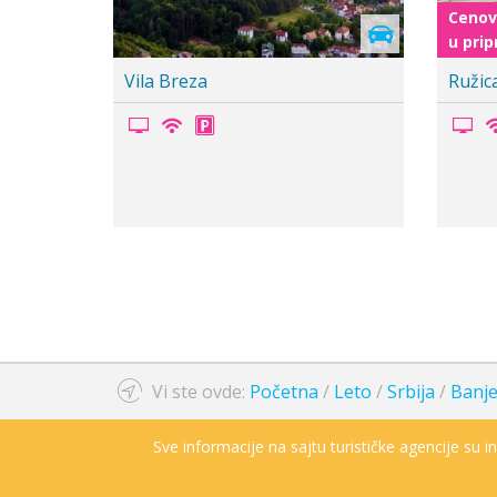
C
u
Nataly Spa
V
Vi ste ovde:
Početna
/
Leto
/
Srbija
/
Banje
Sve informacije na sajtu turističke agencije su 