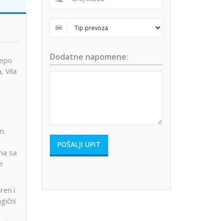
Dodatne napomene:
lepo
 Vila
m.
ama sa
e
ren i
gični