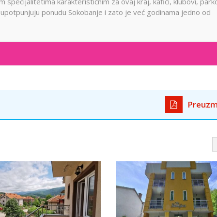
ecijalitetima karakterističnim za ovaj kraj, kafići, klubovi, park
ni upotpunjuju ponudu Sokobanje i zato je već godinama jedno od
Preuzm