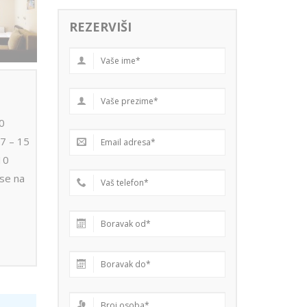
REZERVIŠI
00
7 – 15
10
 se na