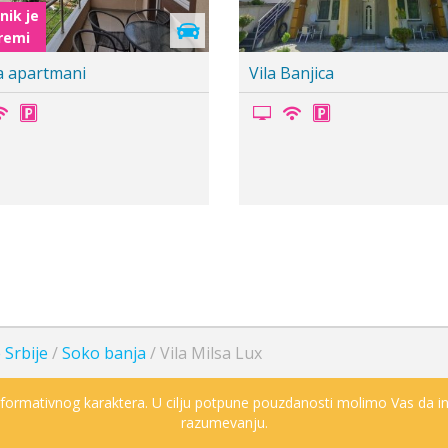
enovnik je
 pripremi
ila NIKOLA
Banbus Lux Studio Ap
 Srbije
/
Soko banja
/
Vila Milsa Lux
informativnog karaktera. U cilju potpune pouzdanosti molimo Vas da in
razumevanju.