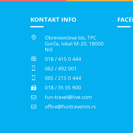
KONTAKT INFO
FAC
Obrenovićeva bb, TPC
Gorča, lokal M-20, 18000
Niš
018 / 415 0 444
062 / 492 001
065 / 215 0 444
018 / 35 05 900
fun-travel@live.com
office@funtravelnis.rs