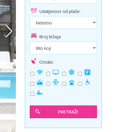
ini
Solun polazak iz Niša
Udaljenost od plaže:
Temišvar polazak iz Niša
Broj ležaja:
Ostalo:
PRETRAŽI