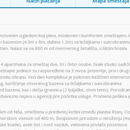
Način plaćanja
Mapa smeštaja
dinstvenim izgledom koji pleni, modernim i komfornim smeštajem, 
 bazenom (4.5m x 8m, dubina 1.2m) sa ležaljkama i suncobranima,
atnim. Nalazi se na 800 m od mermernog šetališta, u blizini hotela
 4 apartmana za smeštaj dve, tri i četiri osobe. Svaki studio sadrži
meštajne jedinice su raspoređene na 3 nivoa: prizemlje, prvi i drugi
ionsku ishranu. Veći deo kompleksa je pokriven bežičnim interneto
ng, korišćenje otvorenog bazena sa ležaljkama i suncobranima
ed bazena, kao i dečja igraonica (2 ljuljaške, stoni tenis). Porodic
obaveznu najavu u agenciji pre početka usluge. Promena peškira j
m od Niša, smeštena u predivnoj kotlini između planina Rtanj, Oz
dmorskom visinom od 400 m, živopisnom prirodom u okruženju (ma
ke livade), uvek čist i svež vazduh, vekovima privlače posetioce.