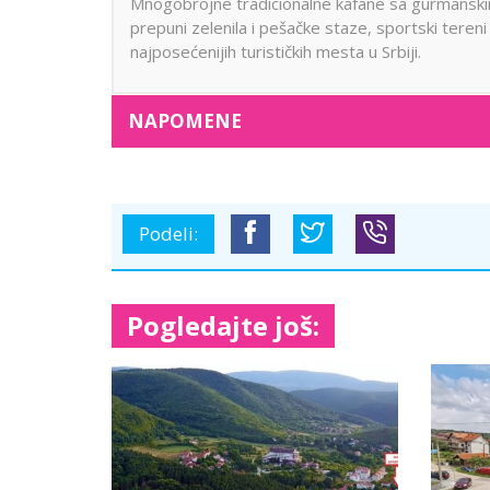
Mnogobrojne tradicionalne kafane sa gurmanskim sp
prepuni zelenila i pešačke staze, sportski tere
najposećenijih turističkih mesta u Srbiji.
NAPOMENE
Podeli:
Pogledajte još: