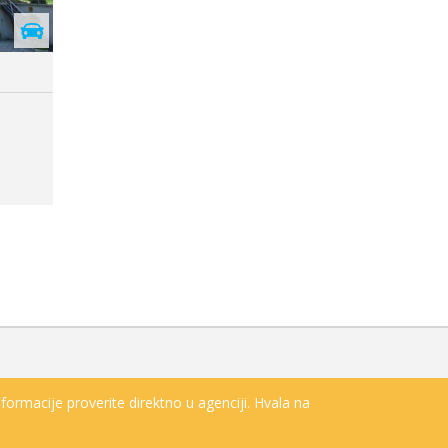
s
artmani
formacije proverite direktno u agenciji. Hvala na