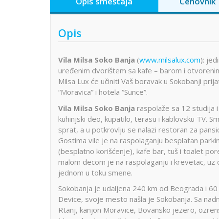
Opis smeštaja
Cenovnik
Opis
Vila Milsa Soko Banja
(
www.milsalux.com
): je
uređenim dvorištem sa kafe – barom i otvorenim
Milsa Lux će učiniti Vaš boravak u Sokobanji prij
“Moravica” i hotela “Sunce”.
Vila Milsa Soko Banja
raspolaže sa 12 studija i
kuhinjski deo, kupatilo, terasu i kablovsku TV. S
sprat, a u potkrovlju se nalazi restoran za pans
Gostima vile je na raspolaganju besplatan parki
(besplatno korišćenje), kafe bar, tuš i toalet por
malom decom je na raspolaganju i krevetac, uz 
jednom u toku smene.
Sokobanja je udaljena 240 km od Beograda i 60 k
Device, svoje mesto našla je Sokobanja. Sa na
Rtanj, kanjon Moravice, Bovansko jezero, ozrens