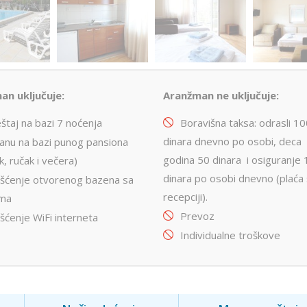
an uključuje:
Aranžman ne uključuje:
štaj na bazi 7 noćenja
Boravišna taksa: odrasli 1
dinara dnevno po osobi, deca 
ranu na bazi punog pansiona
godina 50 dinara i osiguranje 
k, ručak i večera)
dinara po osobi dnevno (plaća
išćenje otvorenog bazena sa
recepciji).
ama
Prevoz
šćenje WiFi interneta
Individualne troškove