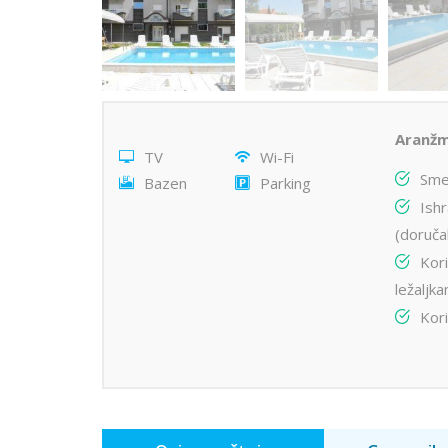
Aranžm
TV
Wi-Fi
Sme
Bazen
Parking
Ish
(doruča
Kor
ležaljk
Kori