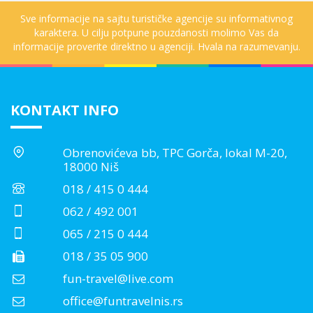
Sve informacije na sajtu turističke agencije su informativnog
karaktera. U cilju potpune pouzdanosti molimo Vas da
informacije proverite direktno u agenciji. Hvala na razumevanju.
KONTAKT INFO
Obrenovićeva bb, TPC Gorča, lokal M-20,
18000 Niš
018 / 415 0 444
062 / 492 001
065 / 215 0 444
018 / 35 05 900
fun-travel@live.com
office@funtravelnis.rs