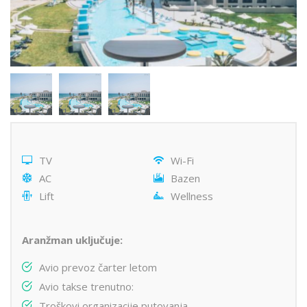
TV
Wi-Fi
AC
Bazen
Lift
Wellness
Aranžman uključuje:
Avio prevoz čarter letom
Avio takse trenutno:
Troškovi organizacije putovanja