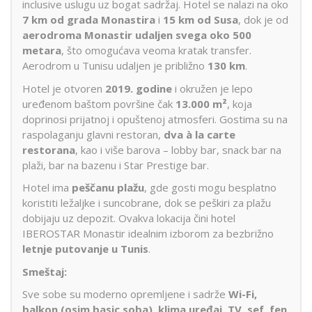
inclusive uslugu uz bogat sadržaj. Hotel se nalazi na oko
7 km od grada Monastira
i
15 km od Susa
, dok je od
aerodroma Monastir udaljen svega oko 500
metara
, što omogućava veoma kratak transfer.
Aerodrom u Tunisu udaljen je približno
130 km
.
Hotel je otvoren
2019. godine
i okružen je lepo
uređenom baštom površine čak
13.000 m²
, koja
doprinosi prijatnoj i opuštenoj atmosferi. Gostima su na
raspolaganju glavni restoran,
dva à la carte
restorana
, kao i više barova – lobby bar, snack bar na
plaži, bar na bazenu i Star Prestige bar.
Hotel ima
peščanu plažu
, gde gosti mogu besplatno
koristiti ležaljke i suncobrane, dok se peškiri za plažu
dobijaju uz depozit. Ovakva lokacija čini hotel
IBEROSTAR Monastir idealnim izborom za bezbrižno
letnje putovanje u Tunis
.
Smeštaj:
Sve sobe su moderno opremljene i sadrže
Wi-Fi,
balkon (osim basic soba), klima uređaj, TV, sef, fen