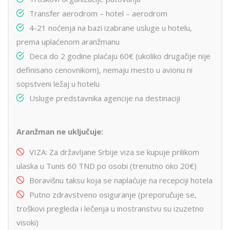
Transfer aerodrom – hotel – aerodrom
4-21 noćenja na bazi izabrane usluge u hotelu,
prema uplaćenom aranžmanu
Deca do 2 godine plaćaju 60€ (ukoliko drugačije nije
definisano cenovnikom), nemaju mesto u avionu ni
sopstveni ležaj u hotelu
Usluge predstavnika agencije na destinaciji
Aranžman ne uključuje:
VIZA: Za državljane Srbije viza se kupuje prilikom
ulaska u Tunis 60 TND po osobi (trenutno oko 20€)
Boravišnu taksu koja se naplaćuje na recepciji hotela
Putno zdravstveno osiguranje (preporučuje se,
troškovi pregleda i lečenja u inostranstvu su izuzetno
visoki)