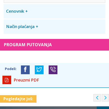
Cenovnik
Način plaćanja
PROGRAM PUTOVANJA
Podeli:
Preuzmi PDF
P
Pogledajte još:
r
e