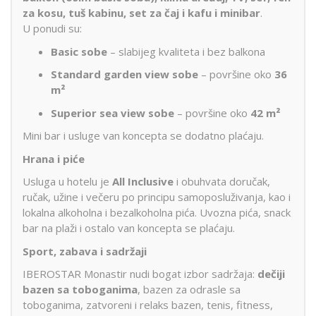
za kosu, tuš kabinu, set za čaj i kafu i minibar
.
U ponudi su:
Basic sobe
– slabijeg kvaliteta i bez balkona
Standard garden view sobe
– površine oko
36
m²
Superior sea view sobe
– površine oko
42 m²
Mini bar i usluge van koncepta se dodatno plaćaju.
Hrana i piće
Usluga u hotelu je
All Inclusive
i obuhvata doručak,
ručak, užine i večeru po principu samoposluživanja, kao i
lokalna alkoholna i bezalkoholna pića. Uvozna pića, snack
bar na plaži i ostalo van koncepta se plaćaju.
Sport, zabava i sadržaji
IBEROSTAR Monastir nudi bogat izbor sadržaja:
dečiji
bazen sa toboganima
, bazen za odrasle sa
toboganima, zatvoreni i relaks bazen, tenis, fitness,