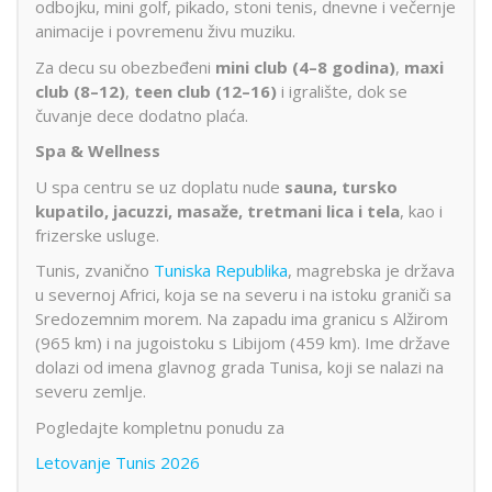
odbojku, mini golf, pikado, stoni tenis, dnevne i večernje
animacije i povremenu živu muziku.
Za decu su obezbeđeni
mini club (4–8 godina)
,
maxi
club (8–12)
,
teen club (12–16)
i igralište, dok se
čuvanje dece dodatno plaća.
Spa & Wellness
U spa centru se uz doplatu nude
sauna, tursko
kupatilo, jacuzzi, masaže, tretmani lica i tela
, kao i
frizerske usluge.
Tunis, zvanično
Tuniska Republika
, magrebska je država
u severnoj Africi, koja se na severu i na istoku graniči sa
Sredozemnim morem. Na zapadu ima granicu s Alžirom
(965 km) i na jugoistoku s Libijom (459 km). Ime države
dolazi od imena glavnog grada Tunisa, koji se nalazi na
severu zemlje.
Pogledajte kompletnu ponudu za
Letovanje Tunis 2026