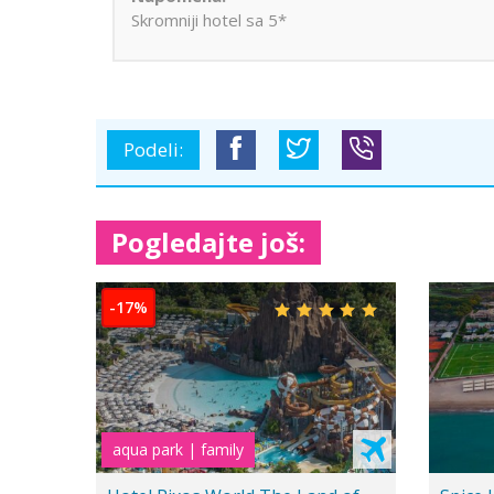
Skromniji hotel sa 5*
Podeli:
Pogledajte još:
15%
-15%
aqua park
Dvoje 