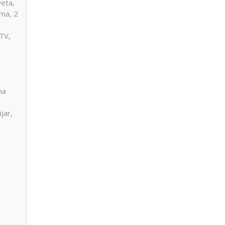
veta,
ima, 2
 TV,
na
o
jar,