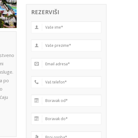
REZERVIŠI
stveno
ni
usluge.
ra po
po
ćaju