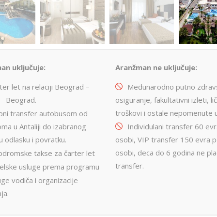
an uključuje:
Aranžman ne uključuje:
er let na relaciji Beograd –
Međunarodno putno zdrav
a – Beograd.
osiguranje, fakultativni izleti, lič
troškovi i ostale nepomenute 
pni transfer autobusom od
ma u Antaliji do izabranog
Individulani transfer 60 ev
u odlasku i povratku.
osobi, VIP transfer 150 evra 
osobi, deca do 6 godina ne pla
odromske takse za čarter let
transfer.
elske usluge prema programu
ge vodiča i organizacije
ja.