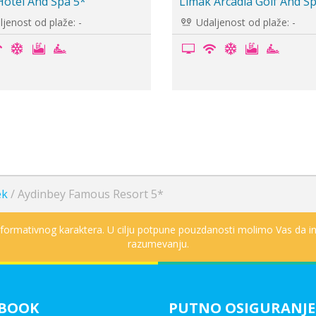
Atlantis De luxe Hotel
Adam Eve 5*
jenost od plaže: -
Udaljenost od plaže: -
ek
/
Aydinbey Famous Resort 5*
informativnog karaktera. U cilju potpune pouzdanosti molimo Vas da in
razumevanju.
EBOOK
PUTNO OSIGURANJE