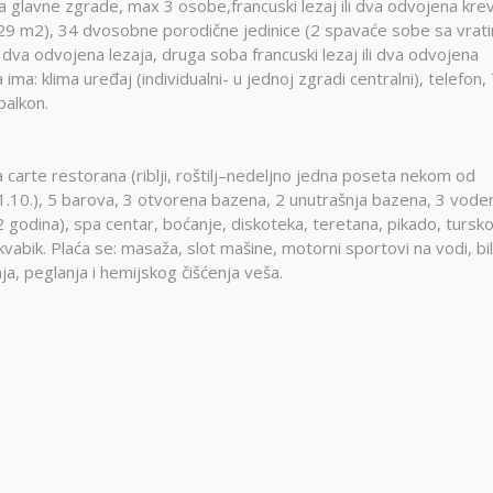
 glavne zgrade, max 3 osobe,francuski lezaj ili dva odvojena kre
29 m2), 34 dvosobne porodične jedinice (2 spavaće sobe sa vrat
 dva odvojena lezaja, druga soba francuski lezaj ili dva odvojena
ima: klima uređaj (individualni- u jednoj zgradi centralni), telefon,
balkon.
la carte restorana (riblji, roštilj–nedeljno jedna poseta nekom od
1.10.), 5 barova, 3 otvorena bazena, 2 unutrašnja bazena, 3 vode
-12 godina), spa centar, boćanje, diskoteka, teretana, pikado, tursk
akvabik. Plaća se: masaža, slot mašine, motorni sportovi na vodi, bili
nja, peglanja i hemijskog čišćenja veša.