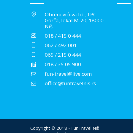
Obrenovićeva bb, TPC
Gorča, lokal M-20, 18000
Niš
018 / 415 0 444
062 / 492 001
065 / 215 0 444
018 / 35 05 900
fun-travel@live.com
office@funtravelnis.rs
Copyright © 2018 - FunTravel Niš