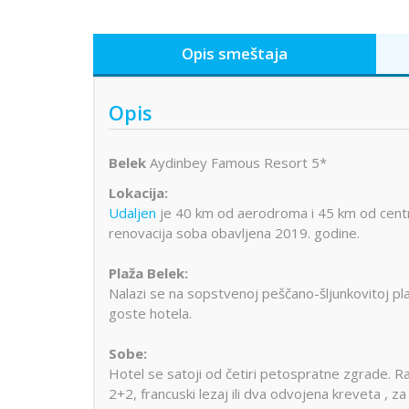
Opis smeštaja
Opis
Belek
Aydinbey Famous Resort 5*
Lokacija:
Udaljen
je 40 km od aerodroma i 45 km od centra
renovacija soba obavljena 2019. godine.
Plaža Belek:
Nalazi se na sopstvenoj peščano-šljunkovitoj plaži
goste hotela.
Sobe:
Hotel se satoji od četiri petospratne zgrade. R
2+2, francuski lezaj ili dva odvojena kreveta , 