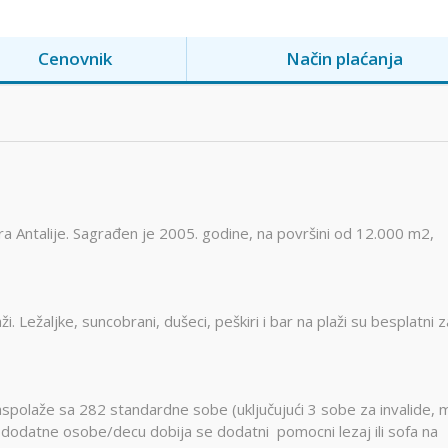
Cenovnik
Način plaćanja
 Antalije. Sagrađen je 2005. godine, na površini od 12.000 m2,
. Ležaljke, suncobrani, dušeci, peškiri i bar na plaži su besplatni z
aspolaže sa 282 standardne sobe (uključujući 3 sobe za invalide, 
za dodatne osobe/decu dobija se dodatni pomocni lezaj ili sofa na