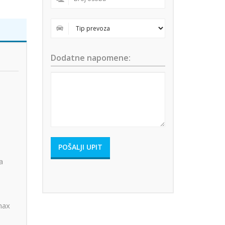
Dodatne napomene:
a
max