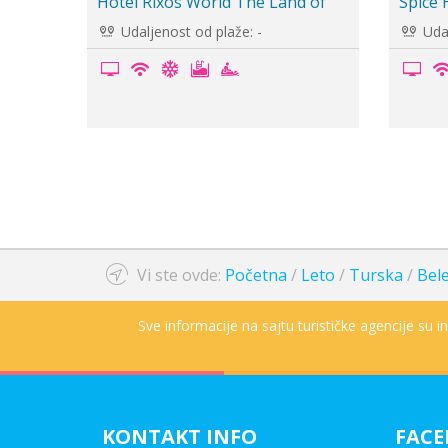
Granada Luxury Belek 5*
Limak 
And...
Udaljenost od plaže: 1.7km
Udal
Vi ste ovde:
Početna
/
Leto
/
Turska
/
Bel
Sve informacije na sajtu turističke agencije su 
KONTAKT INFO
FAC