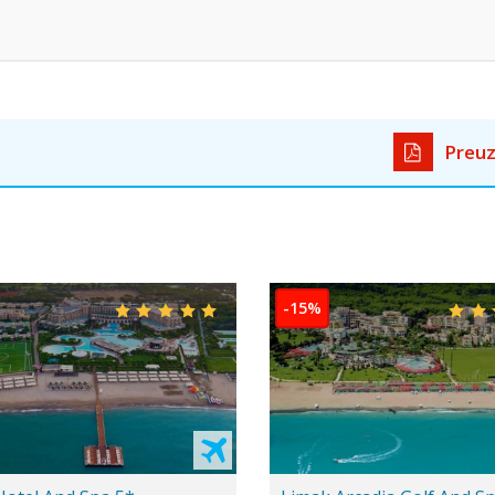
Preuz
-25%
dece Gratis
Preporuka za parove