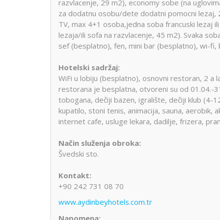
razvlacenje, 29 m2), economy sobe (na uglovima
za dodatnu osobu/dete dodatni pomocni lezaj, 
TV, max 4+1 osoba,jedna soba francuski lezaj ili
lezaja/ili sofa na razvlacenje, 45 m2). Svaka soba 
sef (besplatno), fen, mini bar (besplatno), wi-fi, 
Hotelski sadržaj:
WiFi u lobiju (besplatno), osnovni restoran, 2 a 
restorana je besplatna, otvoreni su od 01.04.-3
tobogana, dečiji bazen, igralište, dečiji klub (4
kupatilo, stoni tenis, animacija, sauna, aerobik, 
internet cafe, usluge lekara, dadilje, frizera, pra
Način služenja obroka:
Švedski sto.
Kontakt:
+90 242 731 08 70
www.aydinbeyhotels.com.tr
Napomena: