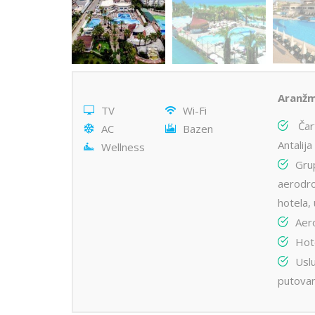
Aranžm
TV
Wi-Fi
Čart
AC
Bazen
Antalij
Wellness
Gru
aerodro
hotela, 
Aer
Hot
Uslu
putovan