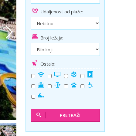
ini
Solun polazak iz Niša
Udaljenost od plaže:
Temišvar polazak iz Niša
Broj ležaja:
Ostalo:
PRETRAŽI