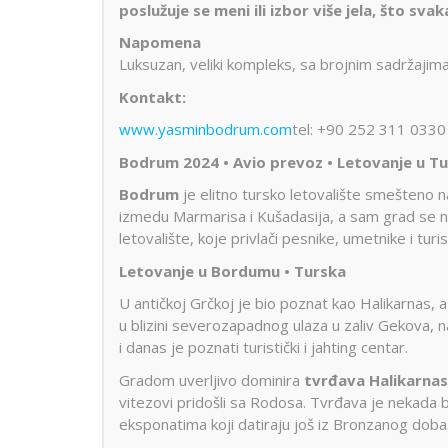
poslužuje se meni ili izbor više jela, što sv
Napomena
Luksuzan, veliki kompleks, sa brojnim sadržajima
Kontakt:
www.yasminbodrum.com
tel: +90 252 311 0330
Bodrum 2024 • Avio prevoz • Letovanje u Tu
Bodrum
je elitno tursko letovalište smešteno 
izmedu Marmarisa i Kušadasija, a sam grad se n
letovalište, koje privlači pesnike, umetnike i tur
Letovanje u Bordumu • Turska
U antičkoj Grčkoj je bio poznat kao Halikarnas,
u blizini severozapadnog ulaza u zaliv Gekova,
i danas je poznati turistički i jahting centar.
Gradom uverljivo dominira
tvrđava Halikarnas
vitezovi pridošli sa Rodosa. Tvrđava je nekada 
eksponatima koji datiraju još iz Bronzanog doba