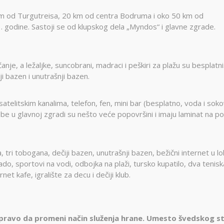
km od Turgutreisa, 20 km od centra Bodruma i oko 50 km od
 godine. Sastoji se od klupskog dela „Myndos“ i glavne zgrade.
je, a ležaljke, suncobrani, madraci i peškiri za plažu su besplatni
i bazen i unutrašnji bazen.
atelitskim kanalima, telefon, fen, mini bar (besplatno, voda i soko
be u glavnoj zgradi su nešto veće popovršini i imaju laminat na p
 tri tobogana, dečiji bazen, unutrašnji bazen, bežični internet u lob
ado, sportovi na vodi, odbojka na plaži, tursko kupatilo, dva tenisk
t kafe, igralište za decu i dečiji klub.
 pravo da promeni način služenja hrane. Umesto švedskog st