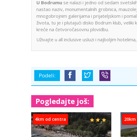
U Bodrumu
se nalazi i jedno od sedam svetskih
nastao naziv, monumentalnih grobnica, mauzole
mnogobrojnim galerijama i prijateljskom i pom
života, tu je i plutajući disko Bodrum klub, velik
kreće na četvoročasovnu plovidbu.
Uživajte u all inclusive usluzi i najboljim hotel
Podeli:
Pogledajte još:
10km od centra
8km