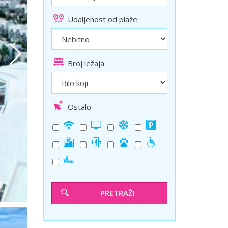
ini
Solun polazak iz Niša
Udaljenost od plaže:
Temišvar polazak iz Niša
Broj ležaja:
Ostalo:
PRETRAŽI