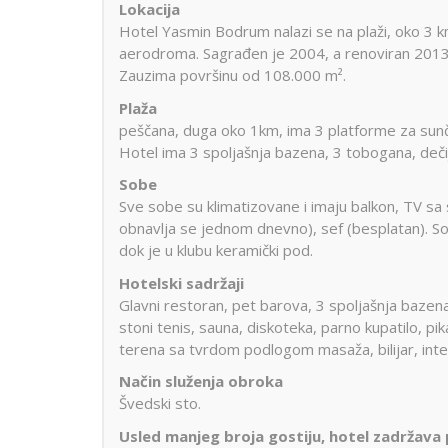
Lokacija
Hotel Yasmin Bodrum nalazi se na plaži, oko 3 
aerodroma. Sagrađen je 2004, a renoviran 2013.
Zauzima površinu od 108.000 m².
Plaža
peščana, duga oko 1km, ima 3 platforme za sunčan
Hotel ima 3 spoljašnja bazena, 3 tobogana, dečij
Sobe
Sve sobe su klimatizovane i imaju balkon, TV sa s
obnavlja se jednom dnevno), sef (besplatan). So
dok je u klubu keramički pod.
Hotelski sadržaji
Glavni restoran, pet barova, 3 spoljašnja bazena,
stoni tenis, sauna, diskoteka, parno kupatilo, pik
terena sa tvrdom podlogom masaža, bilijar, interne
Način služenja obroka
Švedski sto.
Usled manjeg broja gostiju, hotel zadržava