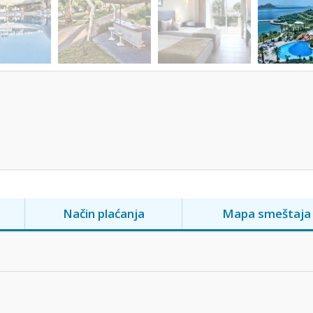
Način plaćanja
Mapa smeštaja