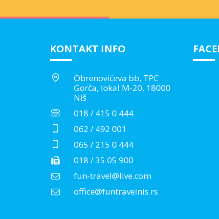
KONTAKT INFO
FAC
Obrenovićeva bb, TPC
Gorča, lokal M-20, 18000
Niš
018 / 415 0 444
062 / 492 001
065 / 215 0 444
018 / 35 05 900
fun-travel@live.com
office@funtravelnis.rs