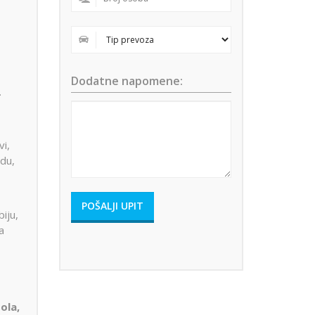
Dodatne napomene:
.
vi,
odu,
iju,
a
ola,