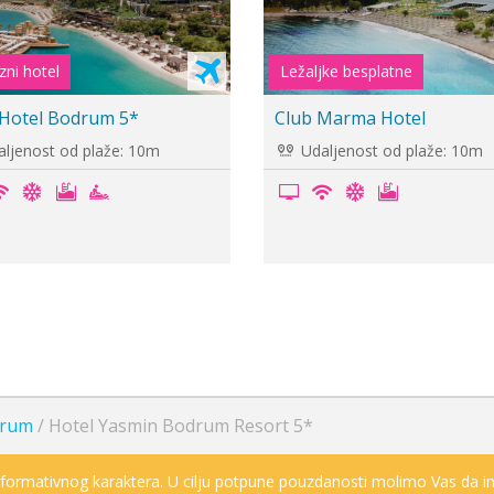
ljke besplatne
Ležaljke se plaćaju
ara Hotel Bodrum
Natur Garden Hotel 3*
daljenost od plaže: -
Udaljenost od plaže: 10
rum
/
Hotel Yasmin Bodrum Resort 5*
informativnog karaktera. U cilju potpune pouzdanosti molimo Vas da in