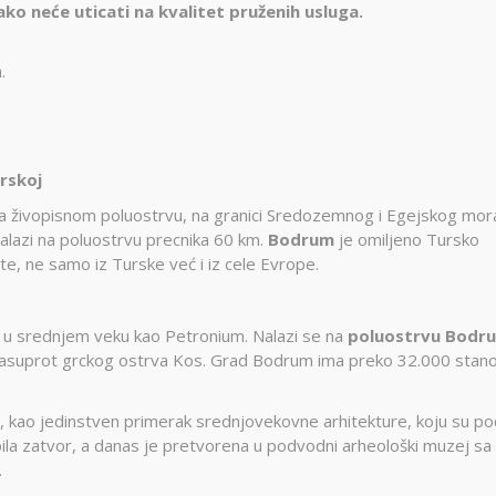
akako neće uticati na kvalitet pruženih usluga.
.
rskoj
na živopisnom poluostrvu, na granici Sredozemnog i Egejskog mor
alazi na poluostrvu precnika 60 km.
Bodrum
je omiljeno Tursko
iste, ne samo iz Turske već i iz cele Evrope.
 a u srednjem veku kao Petronium. Nalazi se na
poluostrvu Bodr
 nasuprot grckog ostrva Kos. Grad Bodrum ima preko 32.000 stan
, kao jedinstven primerak srednjovekovne arhitekture, koju su pod
bila zatvor, a danas je pretvorena u podvodni arheološki muzej sa
.