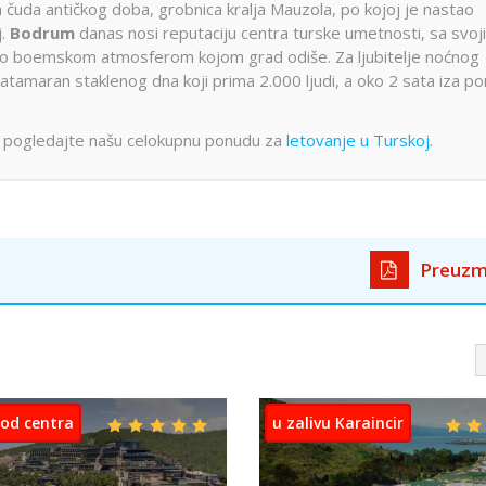
 čuda antičkog doba, grobnica kralja Mauzola, po kojoj je nastao
j.
Bodrum
danas nosi reputaciju centra turske umetnosti, sa svoj
alo boemskom atmosferom kojom grad odiše. Za ljubitelje noćnog
i katamaran staklenog dna koji prima 2.000 ljudi, a oko 2 sata iza po
ima, pogledajte našu celokupnu ponudu za
letovanje u Turskoj.
Preuzm
 od centra
7km od centra