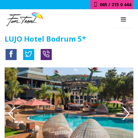
065 / 215 0 444
LUJO Hotel Bodrum 5*
20km od centra