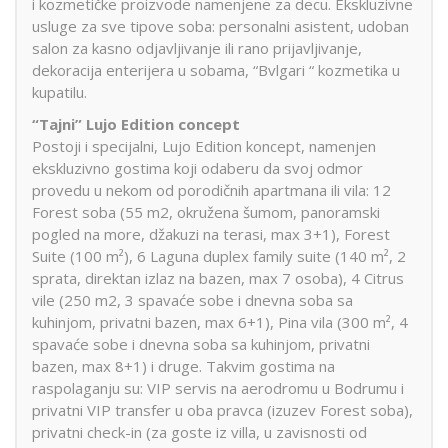
i kozmetičke proizvode namenjene za decu. Ekskluzivne
usluge za sve tipove soba: personalni asistent, udoban
salon za kasno odjavljivanje ili rano prijavljivanje,
dekoracija enterijera u sobama, “Bvlgari “ kozmetika u
kupatilu.
“Tajni” Lujo Edition concept
Postoji i specijalni, Lujo Edition koncept, namenjen
ekskluzivno gostima koji odaberu da svoj odmor
provedu u nekom od porodičnih apartmana ili vila: 12
Forest soba (55 m2, okružena šumom, panoramski
pogled na more, džakuzi na terasi, max 3+1), Forest
Suite (100 m²), 6 Laguna duplex family suite (140 m², 2
sprata, direktan izlaz na bazen, max 7 osoba), 4 Citrus
vile (250 m2, 3 spavaće sobe i dnevna soba sa
kuhinjom, privatni bazen, max 6+1), Pina vila (300 m², 4
spavaće sobe i dnevna soba sa kuhinjom, privatni
bazen, max 8+1) i druge. Takvim gostima na
raspolaganju su: VIP servis na aerodromu u Bodrumu i
privatni VIP transfer u oba pravca (izuzev Forest soba),
privatni check-in (za goste iz villa, u zavisnosti od