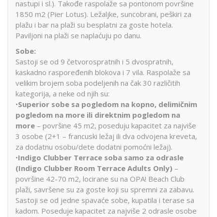
nastupi i sl.). Takođe raspolaže sa pontonom površine
1850 m2 (Pier Lotus). Ležaljke, suncobrani, peškiri za
plažu i bar na plaži su besplatni za goste hotela.
Paviljoni na plaži se naplaćuju po danu.
Sobe:
Sastoji se od 9 četvorospratnih i 5 dvospratnih,
kaskadno raspoređenih blokova i 7 vila. Raspolaže sa
velikim brojem soba podeljenih na čak 30 različitih
kategorija, a neke od njih su:
•
Superior sobe sa pogledom na kopno, delimičnim
pogledom na more ili direktnim pogledom na
more
– površine 45 m2, poseduju kapacitet za najviše
3 osobe (2+1 – francuski ležaj ili dva odvojena kreveta,
za dodatnu osobu/dete dodatni pomoćni ležaj).
•
Indigo Clubber Terrace soba samo za odrasle
(Indigo Clubber Room Terrace Adults Only)
–
površine 42-70 m2, locirane su na OPA! Beach Club
plaži, savršene su za goste koji su spremni za zabavu.
Sastoji se od jedne spavaće sobe, kupatila i terase sa
kadom. Poseduje kapacitet za najviše 2 odrasle osobe