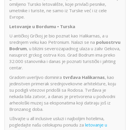
omiljeno Tursko letovalište, koje privlači pesnike,
umetnike i turiste, ne samo iz Turske već i iz cele
Evrope.
Letovanje u Bordumu • Turska
U antičkoj Grčkoj je bio poznat kao Halikarnas, a u
srednjem veku kao Petronium. Nalazi se na
poluostrvu
Bodrum
, u blizini severozapadnog ulaza u zaliv Gekova,
nasuprot grckog ostrva Kos. Grad Bodrum ima preko
32.000 stanovnika i danas je poznati turistički i jahting
centar.
Gradom uverljivo dominira
tvrđava Halikarnas
, kao
jedinstven primerak srednjovekovne arhitekture, koju
su podigli vitezovi pridošli sa Rodosa. Tvrđava je
nekada bila zatvor, a danas je pretvorena u podvodni
arheološki muzej sa eksponatima koji datiraju još iz
Bronzanog doba.
Uživajte u all inclusive usluzi i najboljim hotelima,
pogledajte našu celokupnu ponudu za
letovanje u