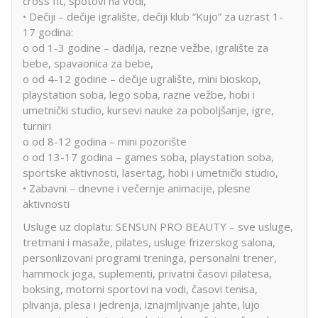
cross fit, spotovi na vodi,
• Dečiji – dečije igralište, dečiji klub “Kujo” za uzrast 1-
17 godina:
o od 1-3 godine – dadilja, rezne vežbe, igralište za
bebe, spavaonica za bebe,
o od 4-12 godine – dečije ugralište, mini bioskop,
playstation soba, lego soba, razne vežbe, hobi i
umetnički studio, kursevi nauke za poboljšanje, igre,
turniri
o od 8-12 godina – mini pozorište
o od 13-17 godina – games soba, playstation soba,
sportske aktivnosti, lasertag, hobi i umetnički studio,
• Zabavni – dnevne i večernje animacije, plesne
aktivnosti
Usluge uz doplatu: SENSUN PRO BEAUTY – sve usluge,
tretmani i masaže, pilates, usluge frizerskog salona,
personlizovani programi treninga, personalni trener,
hammock joga, suplementi, privatni časovi pilatesa,
boksing, motorni sportovi na vodi, časovi tenisa,
plivanja, plesa i jedrenja, iznajmljivanje jahte, lujo