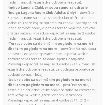
(jedan francuski ležaj ili dva odvojena kreveta).
•
Indigo Laguna Clubber soba samo za odrasle
(Indigo Laguna Room Club Adults Only)
– površine
50 m2, locirane su na OPA! Beach Club plaži i takođe su
idalne za goste koji su spremni za zabavu. Sastoji se od
jedne spavaće sobe, kupatila i terase koja ima direktan
pristup bazenu. Poseduje kapacitet za najviše 2 osobe
(jedan francuski ležaj ili dva odvojena kreveta).
•
Terrace sobe sa delimičnim pogledom na more i
direktim pogledom na more
– površine 50 m2, soba
se sastoji od jedne spavaće sobe, kupatila, walk in
garderobera i terase sa đaakuzijem i ležaljkama.
Poseduju kapacitet za najviše 3 osobe (2+1 – francuski
ležaj ili dva odvojena kreveta, za dodatnu osobu/dete
dodatni pomoćni ležaj).
•
Deluxe sobe sa delimičnim pogledom na more i
direktnim pogledom na more
– površine 55 m2,
sastoje se od jedne velike spavaće sobe sa krevetom i
sofa ležajem, walk in garderobeom i balkonom.
Poseduju kapacitet za najviše 4 osobe (3+1, 2+2 –