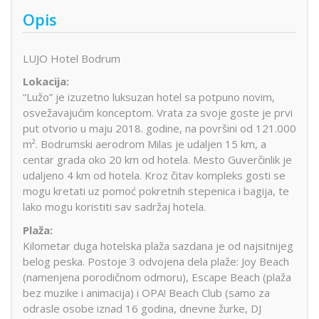
Opis
LUJO Hotel Bodrum
Lokacija:
“Lužo” je izuzetno luksuzan hotel sa potpuno novim,
osvežavajućim konceptom. Vrata za svoje goste je prvi
put otvorio u maju 2018. godine, na površini od 121.000
m². Bodrumski aerodrom Milas je udaljen 15 km, a
centar grada oko 20 km od hotela. Mesto Guverčinlik je
udaljeno 4 km od hotela. Kroz čitav kompleks gosti se
mogu kretati uz pomoć pokretnih stepenica i bagija, te
lako mogu koristiti sav sadržaj hotela.
Plaža:
Kilometar duga hotelska plaža sazdana je od najsitnijeg
belog peska. Postoje 3 odvojena dela plaže: Joy Beach
(namenjena porodičnom odmoru), Escape Beach (plaža
bez muzike i animacija) i OPA! Beach Club (samo za
odrasle osobe iznad 16 godina, dnevne žurke, DJ