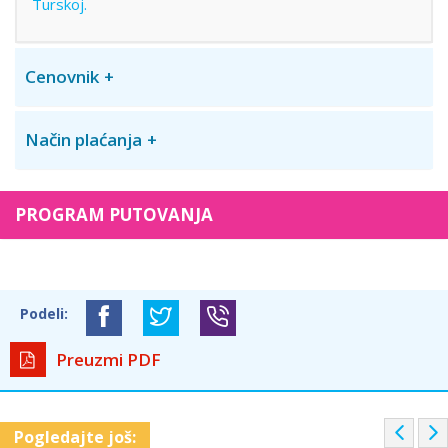
Turskoj.
Cenovnik
Način plaćanja
PROGRAM PUTOVANJA
Podeli:
Preuzmi PDF
P
Pogledajte još: