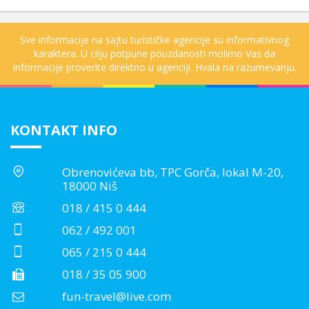
Sve informacije na sajtu turističke agencije su informativnog
karaktera. U cilju potpune pouzdanosti molimo Vas da
informacije proverite direktno u agenciji. Hvala na razumevanju.
KONTAKT INFO
Obrenovićeva bb, TPC Gorča, lokal M-20,
18000 Niš
018 / 415 0 444
062 / 492 001
065 / 215 0 444
018 / 35 05 900
fun-travel@live.com