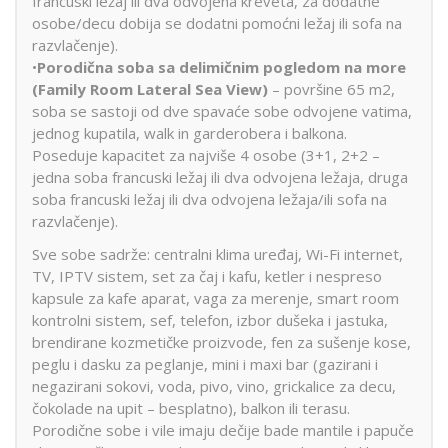
francuski ležaj ili dva odvojena kreveta, za dodatne
osobe/decu dobija se dodatni pomoćni ležaj ili sofa na
razvlačenje).
•
Porodična soba sa delimičnim pogledom na more
(Family Room Lateral Sea View)
– površine 65 m2,
soba se sastoji od dve spavaće sobe odvojene vatima,
jednog kupatila, walk in garderobera i balkona.
Poseduje kapacitet za najviše 4 osobe (3+1, 2+2 –
jedna soba francuski ležaj ili dva odvojena ležaja, druga
soba francuski ležaj ili dva odvojena ležaja/ili sofa na
razvlačenje).
Sve sobe sadrže: centralni klima uređaj, Wi-Fi internet,
TV, IPTV sistem, set za čaj i kafu, ketler i nespreso
kapsule za kafe aparat, vaga za merenje, smart room
kontrolni sistem, sef, telefon, izbor dušeka i jastuka,
brendirane kozmetičke proizvode, fen za sušenje kose,
peglu i dasku za peglanje, mini i maxi bar (gazirani i
negazirani sokovi, voda, pivo, vino, grickalice za decu,
čokolade na upit – besplatno), balkon ili terasu.
Porodične sobe i vile imaju dečije bade mantile i papuče