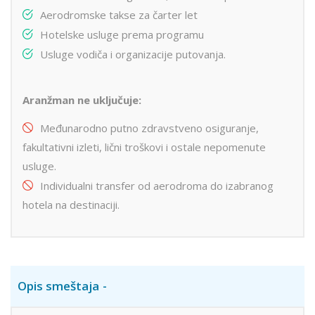
Aerodromske takse za čarter let
Hotelske usluge prema programu
Usluge vodiča i organizacije putovanja.
Aranžman ne uključuje:
Međunarodno putno zdravstveno osiguranje,
fakultativni izleti, lični troškovi i ostale nepomenute
usluge.
Individualni transfer od aerodroma do izabranog
hotela na destinaciji.
Opis smeštaja