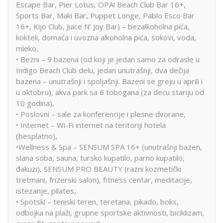
Escape Bar, Pier Lotus, OPA! Beach Club Bar 16+,
Sports Bar, Maki Bar, Puppet Longe, Pablo Esco Bar
16+, Kijo Club, Juice N’ Joy Bar) – bezalkoholna pića,
kokteli, domaća i uvozna alkoholna pića, sokovi, voda,
mleko,
• Bezni – 9 bazena (od koji je jedan samo za odrasle u
Indigo Beach Club delu, jedan unutrašnji, dva dečija
bazena – unutrašnji i spoljašnji. Bazeni se greju u aprili i
u oktobru), akva park sa 6 tobogana (za decu stariju od
10 godina),
• Poslovni – sale za konferencije i plesne dvorane,
• Internet – Wi-Fi internet na teritoriji hotela
(besplatno),
•Wellness & Spa – SENSUM SPA 16+ (unutrašnji bazen,
slana soba, sauna, tursko kupatilo, parno kupatilo,
đakuzi), SENSUM PRO BEAUTY (razni kozmetički
tretmani, frizerski salon), fitness centar, meditacije,
istezanje, pilates,
• Spotski – teniski teren, teretana, pikado, boks,
odbojka na plaži, grupne sportske aktivnosti, biciklizam,