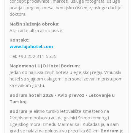
concept prodavnice i marketi, usluge fotografa, usluge
pranja i peglanja veša, hemijsko čišćenje, usluge dadilje i
doktora.
Način služenja obroka:
A la carte ultra all inclusive.
Kontakt:
www.lujohotel.com
Tel: +90 252 311 5555
Napomena LUJO Hotel Bodrum:
Jedan od najluksuznijih hotela u egejskoj regiji. Vrhunski
hotel sa sjajnom uslugom i personalizovanim pristupom
ka svakom gostu.
Bodrum hoteli 2026 • Avio prevoz • Letovanje u
Turskoj
Bodrum
je elitno tursko letovalište smešteno na
živopisnom poluostrvu, na granici Sredozemnog i
Egejskog mora izmedu Marmarisa i Kušadasija, a sam
grad se nalazi na poluostrvu precnika 60 km.
Bodrum
je