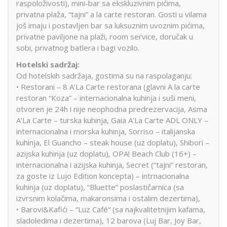
raspoloživosti), mini-bar sa ekskluzivnim pićima,
privatna plaža, “tajni” a la carte restoran. Gosti u vilama
još imaju i postavljen bar sa luksuznim uvoznim pićima,
privatne paviljone na plaži, room service, doručak u
sobi, privatnog batlera i bagi vozilo.
Hotelski sadržaj:
Od hotelskih sadržaja, gostima su na raspolaganju:
• Restorani – 8 A’La Carte restorana (glavni A la carte
restoran “Koza” – internacionalna kuhinja i suši meni,
otvoren je 24h i nije neophodna predrezervacija, Asma
A’La Carte – turska kuhinja, Gaia A’La Carte ADL ONLY –
internacionalna i morska kuhinja, Sorriso – italijanska
kuhinja, El Guancho – steak house (uz doplatu), Shibori –
azijska kuhinja (uz doplatu), OPA! Beach Club (16+) –
internacionalna i azijska kuhinja, Secret (“tajni” restoran,
za goste iz Lujo Edition koncepta) – intrnacionalna
kuhinja (uz doplatu), “Bluette” poslastičarnica (sa
izvrsnim kolačima, makaronsima i ostalim dezertima),
• Barovi&Kafići – “Luz Café“ (sa najkvalitetnijim kafama,
sladoledima i dezertima), 12 barova (Luj Bar, Joy Bar,