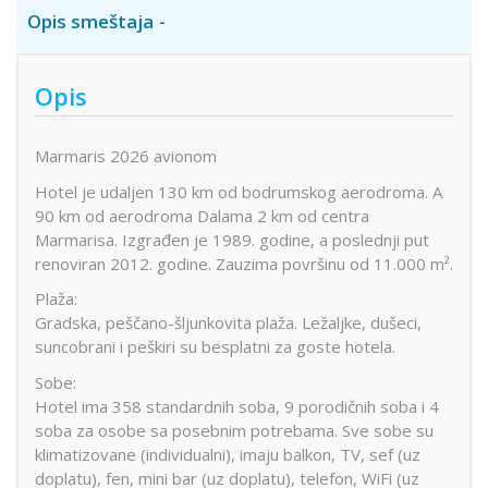
Opis smeštaja
Opis
Marmaris 2026 avionom
Hotel je udaljen 130 km od bodrumskog aerodroma. A
90 km od aerodroma Dalama 2 km od centra
Marmarisa. Izgrađen je 1989. godine, a poslednji put
renoviran 2012. godine. Zauzima površinu od 11.000 m².
Plaža:
Gradska, peščano-šljunkovita plaža. Ležaljke, dušeci,
suncobrani i peškiri su besplatni za goste hotela.
Sobe:
Hotel ima 358 standardnih soba, 9 porodičnih soba i 4
soba za osobe sa posebnim potrebama. Sve sobe su
klimatizovane (individualni), imaju balkon, TV, sef (uz
doplatu), fen, mini bar (uz doplatu), telefon, WiFi (uz