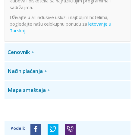
klubova i diskoteka sa najrazličitijim programima i
sadržajima.
Uživajte u all inclusive usluzi i najboljim hotelima,
pogledajte našu celokupnu ponudu za
letovanje u
Turskoj.
Cenovnik
Način plaćanja
Mapa smeštaja
Podeli: