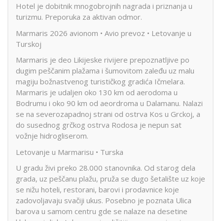
Hotel je dobitnik mnogobrojnih nagrada i priznanja u
turizmu. Preporuka za aktivan odmor.
Marmaris 2026 avionom • Avio prevoz • Letovanje u
Turskoj
Marmaris je deo Likijeske rivijere prepoznatljive po
dugim peščanim plažama i šumovitom zaleđu uz malu
magiju božnastvenog turističkog gradića Ičmelara.
Marmaris je udaljen oko 130 km od aerodoma u
Bodrumu i oko 90 km od aeordroma u Dalamanu. Nalazi
se na severozapadnoj strani od ostrva Kos u Grckoj, a
do susednog grčkog ostrva Rodosa je nepun sat
vožnje hidrogliserom.
Letovanje u Marmarisu • Turska
U gradu živi preko 28.000 stanovnika. Od starog dela
grada, uz peščanu plažu, pruža se dugo šetalište uz koje
se nižu hoteli, restorani, barovi i prodavnice koje
zadovoljavaju svačiji ukus. Posebno je poznata Ulica
barova u samom centru gde se nalaze na desetine