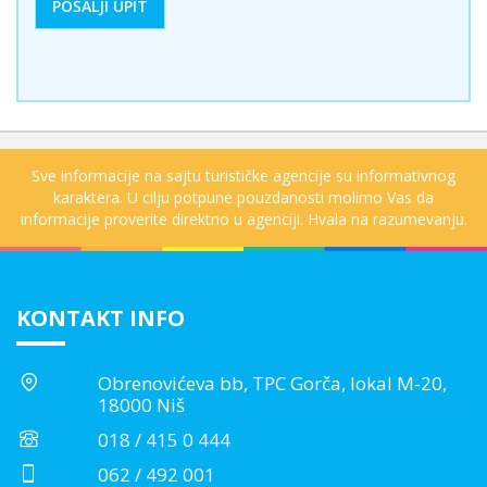
Sve informacije na sajtu turističke agencije su informativnog
karaktera. U cilju potpune pouzdanosti molimo Vas da
informacije proverite direktno u agenciji. Hvala na razumevanju.
KONTAKT INFO
Obrenovićeva bb, TPC Gorča, lokal M-20,
18000 Niš
018 / 415 0 444
062 / 492 001