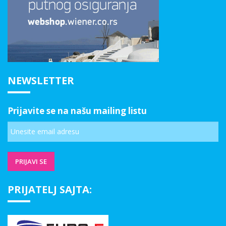
NEWSLETTER
Prijavite se na našu mailing listu
PRIJATELJ SAJTA: