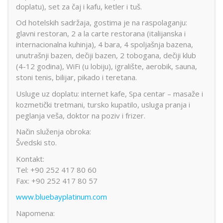
doplatu), set za čaj i kafu, ketler i tuš.
Od hotelskih sadržaja, gostima je na raspolaganju:
glavni restoran, 2 a la carte restorana (italijanska i
internacionalna kuhinja), 4 bara, 4 spoljašnja bazena,
unutrašnji bazen, dečiji bazen, 2 tobogana, dečiji klub
(4-12 godina), WiFi (u lobiju), igralište, aerobik, sauna,
stoni tenis, bilijar, pikado i teretana.
Usluge uz doplatu: internet kafe, Spa centar – masaže i
kozmetički tretmani, tursko kupatilo, usluga pranja i
peglanja veša, doktor na poziv i frizer.
Način služenja obroka:
Švedski sto.
Kontakt:
Tel: +90 252 417 80 60
Fax: +90 252 417 80 57
www.bluebayplatinum.com
Napomena: