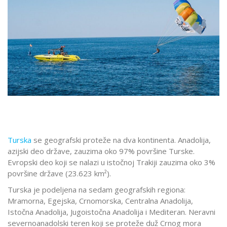
Turska
se geografski proteže na dva kontinenta. Anadolija,
azijski deo države, zauzima oko 97% površine Turske.
Evropski deo koji se nalazi u istočnoj Trakiji zauzima oko 3%
površine države (23.623 km²).
Turska je podeljena na sedam geografskih regiona:
Mramorna, Egejska, Crnomorska, Centralna Anadolija,
Istočna Anadolija, Jugoistočna Anadolija i Mediteran. Neravni
severnoanadolski teren koji se proteže duž Crnog mora