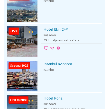
Istanbul
Hotel Ekin 2+*
-15%
Kušadasi
Udaljenost od plaže: -
Istanbul avionom
Sezona 2026
Istanbul
Hotel Ponz
First minute
Kušadasi