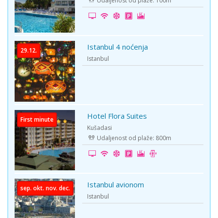
Udaljenost od plaže: 100m
Istanbul 4 noćenja
29.12.
Istanbul
Hotel Flora Suites
First minute
Kušadasi
Udaljenost od plaže: 800m
Istanbul avionom
sep. okt. nov. dec.
Istanbul