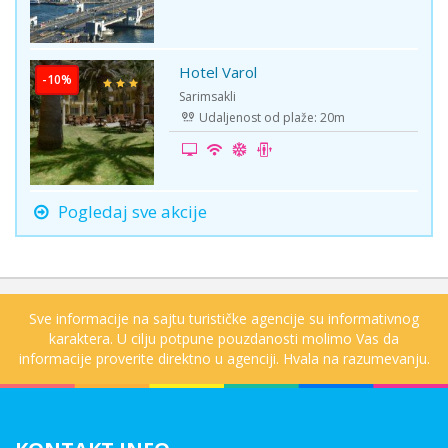
Hotel Varol
-10%
Sarimsakli
Udaljenost od plaže: 20m
Pogledaj sve akcije
Sve informacije na sajtu turističke agencije su informativnog
karaktera. U cilju potpune pouzdanosti molimo Vas da
informacije proverite direktno u agenciji. Hvala na razumevanju.