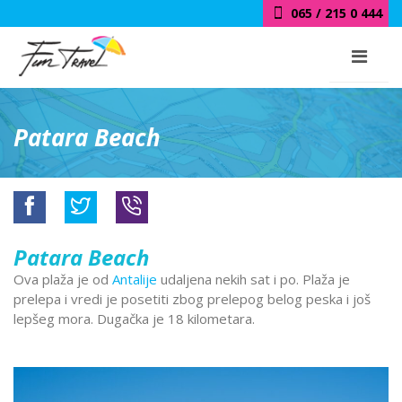
065 / 215 0 444
Patara Beach
Patara Beach
Ova plaža je od
Antalije
udaljena nekih sat i po. Plaža je
prelepa i vredi je posetiti zbog prelepog belog peska i još
lepšeg mora. Dugačka je 18 kilometara.