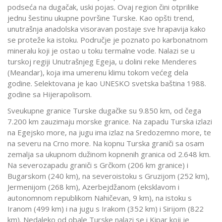
podseća na dugačak, uski pojas. Ovaj region čini otprilike
jednu šestinu ukupne površine Turske. Kao opšti trend,
unutrašnja anadolska visoravan postaje sve hrapavija kako
se proteže ka istoku. Područje je poznato po karbonatnom
mineralu koji je ostao u toku termalne vode. Nalazi se u
turskoj regiji Unutrašnjeg Egeja, u dolini reke Menderes
(Meandar), koja ima umerenu klimu tokom većeg dela
godine. Selektovana je kao UNESKO svetska baština 1988.
godine sa Hijerapolisom.
Sveukupne granice Turske dugačke su 9.850 km, od čega
7.200 km zauzimaju morske granice. Na zapadu Turska izlazi
na Egejsko more, na jugu ima izlaz na Sredozemno more, te
na severu na Crno more. Na kopnu Turska graniči sa osam
zemalja sa ukupnom dužinom kopnenih granica od 2.648 km.
Na severozapadu graniči s Grčkom (206 km granice) i
Bugarskom (240 km), na severoistoku s Gruzijom (252 km),
Jermenijom (268 km), Azerbejdžanom (eksklavom i
autonomnom republikom Nahičevan, 9 km), na istoku s
Iranom (499 km) i na jugu s Irakom (352 km) i Sirijom (822
km). Nedaleko od obale Turske nalazi se i Kipar koji je