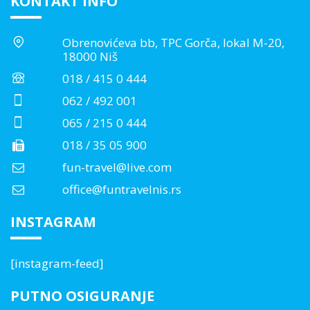
KONTAKT INFO
Obrenovićeva bb, TPC Gorča, lokal M-20,
18000 Niš
018 / 415 0 444
062 / 492 001
065 / 215 0 444
018 / 35 05 900
fun-travel@live.com
office@funtravelnis.rs
INSTAGRAM
[instagram-feed]
PUTNO OSIGURANJE