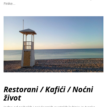
Finike…
Restorani / Kafići / Noćni
život
Jedna od najboljih i najukusnijih svetskih kuhinja je turska.