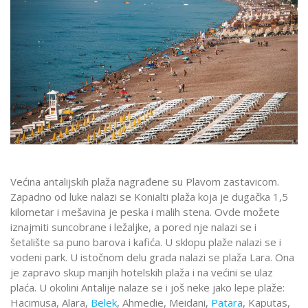
Većina antalijskih plaža nagrađene su Plavom zastavicom.
Zapadno od luke nalazi se Konialti plaža koja je dugačka 1,5
kilometar i mešavina je peska i malih stena. Ovde možete
iznajmiti suncobrane i ležaljke, a pored nje nalazi se i
šetalište sa puno barova i kafića. U sklopu plaže nalazi se i
vodeni park. U istočnom delu grada nalazi se plaža Lara. Ona
je zapravo skup manjih hotelskih plaža i na većini se ulaz
plaća. U okolini Antalije nalaze se i još neke jako lepe plaže:
Hacimusa, Alara,
Belek
, Ahmedie, Meidani,
Patara
, Kaputas,