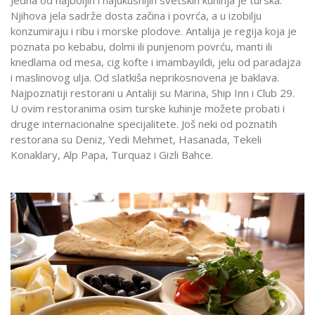
Njihova jela sadrže dosta začina i povrća, a u izobilju
konzumiraju i ribu i morske plodove. Antalija je regija koja je
poznata po kebabu, dolmi ili punjenom povrću, manti ili
knedlama od mesa, cig kofte i imambayildi, jelu od paradajza
i maslinovog ulja. Od slatkiša neprikosnovena je baklava.
Najpoznatiji restorani u Antaliji su Marina, Ship Inn i Club 29.
U ovim restoranima osim turske kuhinje možete probati i
druge internacionalne specijalitete. Još neki od poznatih
restorana su Deniz, Yedi Mehmet, Hasanada, Tekeli
Konaklary, Alp Papa, Turquaz i Gizli Bahce.