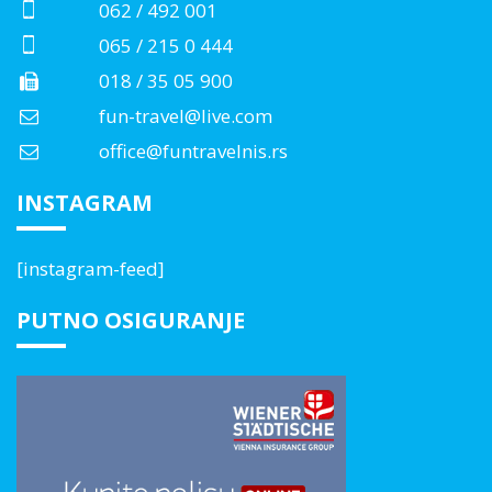
062 / 492 001
065 / 215 0 444
018 / 35 05 900
fun-travel@live.com
office@funtravelnis.rs
INSTAGRAM
[instagram-feed]
PUTNO OSIGURANJE