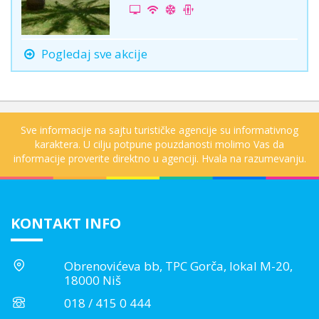
Pogledaj sve akcije
Sve informacije na sajtu turističke agencije su informativnog
karaktera. U cilju potpune pouzdanosti molimo Vas da
informacije proverite direktno u agenciji. Hvala na razumevanju.
KONTAKT INFO
Obrenovićeva bb, TPC Gorča, lokal M-20,
18000 Niš
018 / 415 0 444