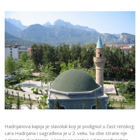
Hadrijanova kapija je slavoluk koji je podignut u čast rimskog
cara Hadrijana i sagrađena je u 2. veku. Sa obe strane nje
nalaze se dva tornja, a kapija se sastoji od tri međusobno