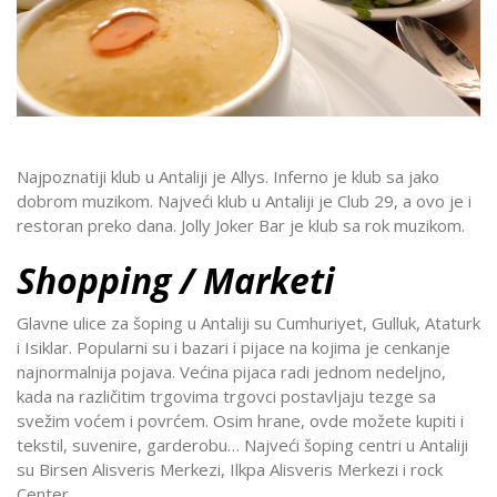
Najpoznatiji klub u Antaliji je Allys. Inferno je klub sa jako
dobrom muzikom. Najveći klub u Antaliji je Club 29, a ovo je i
restoran preko dana. Jolly Joker Bar je klub sa rok muzikom.
Shopping / Marketi
Glavne ulice za šoping u Antaliji su Cumhuriyet, Gulluk, Ataturk
i Isiklar. Popularni su i bazari i pijace na kojima je cenkanje
najnormalnija pojava. Većina pijaca radi jednom nedeljno,
kada na različitim trgovima trgovci postavljaju tezge sa
svežim voćem i povrćem. Osim hrane, ovde možete kupiti i
tekstil, suvenire, garderobu… Najveći šoping centri u Antaliji
su Birsen Alisveris Merkezi, Ilkpa Alisveris Merkezi i rock
Center.