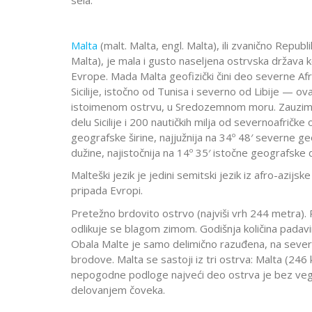
Malta
(malt. Malta, engl. Malta), ili zvanično Republ
Malta), je mala i gusto naseljena ostrvska država
Evrope. Mada Malta geofizički čini deo severne Afri
Sicilije, istočno od Tunisa i severno od Libije — ov
istoimenom ostrvu, u Sredozemnom moru. Zauzima
delu Sicilije i 200 nautičkih milja od severnoafričk
geografske širine, najjužnija na 34º 48′ severne g
dužine, najistočnija na 14º 35′ istočne geografske 
Malteški jezik je jedini semitski jezik iz afro-azijsk
pripada Evropi.
Pretežno brdovito ostrvo (najviši vrh 244 metra).
odlikuje se blagom zimom. Godišnja količina pada
Obala Malte je samo delimično razuđena, na severois
brodove. Malta se sastoji iz tri ostrva: Malta (246 
nepogodne podloge najveći deo ostrva je bez vege
delovanjem čoveka.