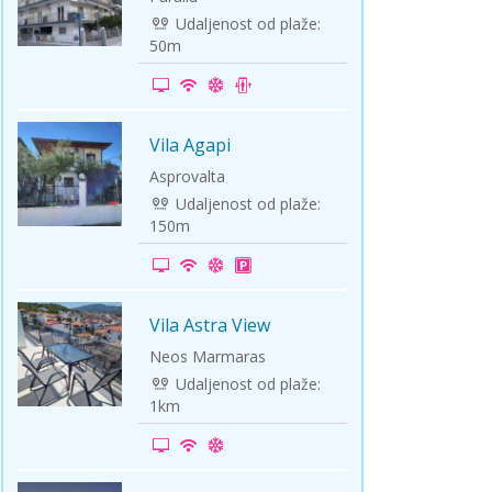
Udaljenost od plaže:
50m
Vila Agapi
-15%
Asprovalta
Udaljenost od plaže:
150m
Vila Astra View
-5%
Neos Marmaras
Udaljenost od plaže:
1km