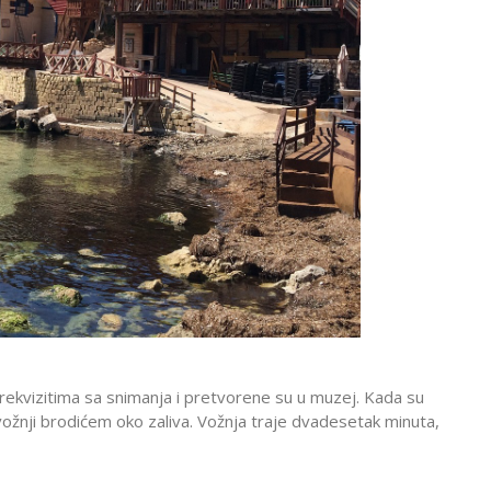
rekvizitima sa snimanja i pretvorene su u muzej. Kada su
ožnji brodićem oko zaliva. Vožnja traje dvadesetak minuta,