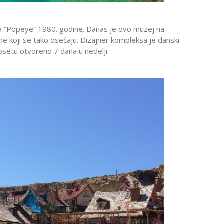
a “Popeye” 1980. godine. Danas je ovo muzej na
e koji se tako osećaju. Dizajner kompleksa je danski
setu otvoreno 7 dana u nedelji.