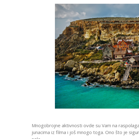
Mnogobrojne aktivnosti ovde su Vam na raspolaganj
junacima iz filma i još mnogo toga. Ono što je sig
sela.