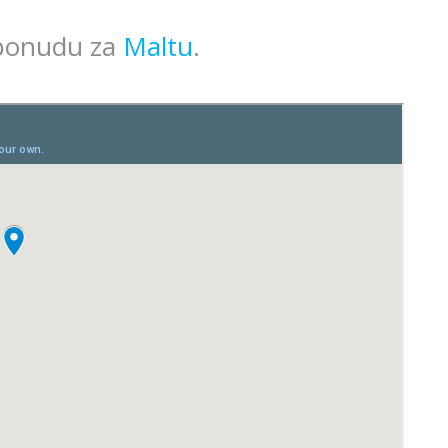
 ponudu za
Maltu
.