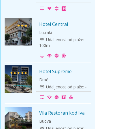
ini
Solun polazak iz Niša
Temišvar polazak iz Niša
Hotel Central
-5%
Lutraki
Udaljenost od plaže:
100m
Hotel Supreme
Na plaži
Drač
Udaljenost od plaže: -
Vila Restoran kod Iva
LETO 2026
Budva
Udaljenost od plaže: