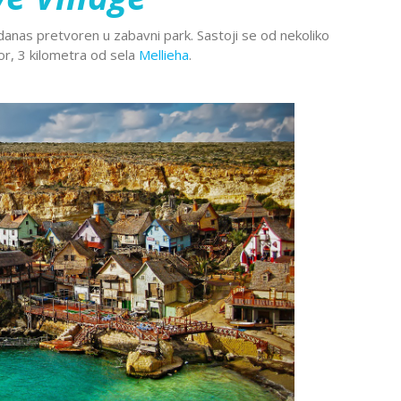
Montekat
lc
Ohrid
e danas pretvoren u zabavni park. Sastoji se od nekoliko
đa
Provansa
hor, 3 kilometra od sela
Mellieha
.
Rejkjavik
Temišvar
Sankt
navija
ada
Ohrid
Banje Srbije
Petersburg
l Šeik
Etno sela
ija
Valensija
renje