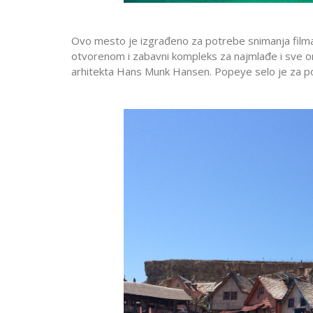
Ovo mesto je izgrađeno za potrebe snimanja film
otvorenom i zabavni kompleks za najmlađe i sve on
arhitekta Hans Munk Hansen. Popeye selo je za po