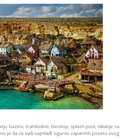
u: bazeni, tramboline, bioskop, splash pool, slikanje sa
urno je da će Vaši najmlađi sigurno zapamtiti posetu ovog