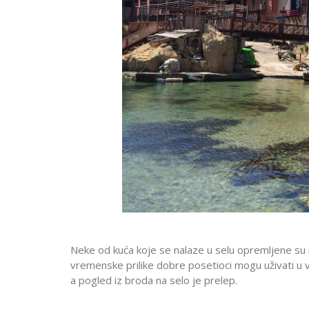
Neke od kuća koje se nalaze u selu opremljene su 
vremenske prilike dobre posetioci mogu uživati u v
a pogled iz broda na selo je prelep.