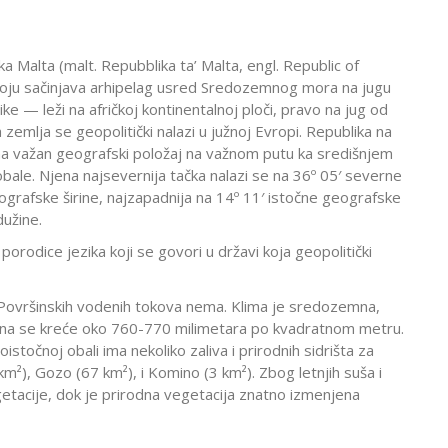
ika Malta (malt. Repubblika ta’ Malta, engl. Republic of
 koju sačinjava arhipelag usred Sredozemnog mora na jugu
ke — leži na afričkoj kontinentalnoj ploči, pravo na jug od
a zemlja se geopolitički nalazi u južnoj Evropi. Republika na
 važan geografski položaj na važnom putu ka središnjem
e obale. Njena najsevernija tačka nalazi se na 36º 05′ severne
eografske širine, najzapadnija na 14º 11′ istočne geografske
dužine.
e porodice jezika koji se govori u državi koja geopolitički
 Površinskih vodenih tokova nema. Klima je sredozemna,
vina se kreće oko 760-770 milimetara po kvadratnom metru.
točnoj obali ima nekoliko zaliva i prirodnih sidrišta za
km²), Gozo (67 km²), i Komino (3 km²). Zbog letnjih suša i
tacije, dok je prirodna vegetacija znatno izmenjena