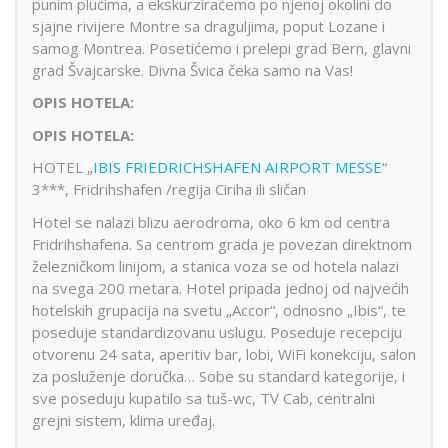
punim plućima, a ekskurziraćemo po njenoj okolini do
sjajne rivijere Montre sa draguljima, poput Lozane i
samog Montrea. Posetićemo i prelepi grad Bern, glavni
grad Švajcarske. Divna Švica čeka samo na Vas!
OPIS HOTELA:
OPIS HOTELA:
HOTEL „
IBIS FRIEDRICHSHAFEN AIRPORT MESSE“
3***, Fridrihshafen /regija Ciriha ili sličan
Hotel se nalazi blizu aerodroma, oko 6 km od centra
Fridrihshafena. Sa centrom grada je povezan direktnom
železničkom linijom, a stanica voza se od hotela nalazi
na svega 200 metara. Hotel pripada jednoj od najvećih
hotelskih grupacija na svetu „Accor“, odnosno „Ibis“, te
poseduje standardizovanu uslugu. Poseduje recepciju
otvorenu 24 sata, aperitiv bar, lobi, WiFi konekciju, salon
za posluženje doručka… Sobe su standard kategorije, i
sve poseduju kupatilo sa tuš-wc, TV Cab, centralni
grejni sistem, klima uređaj.