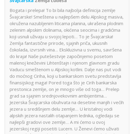
Švajcarska
Zemlja čudesa
Bogata i prelepa! To bi bila najbolja definicija zemlje
Švajcarske! Smeštena u najlepšem delu Alpskog masiva,
okružena nazubljenim liticama planina, ukrašena plodnim
zelenim alpskim dolinama, okićena seocima i gradićima
koji usnuli uživaju u svojoj lepoti… To je Švajcarska!
Zemlja fantastične prirode, sjajnih priča, ukusnih
čokolada, izvrsnih vina… Ekskluzivna u svemu, savršena
do kraja! Naše putešestvije započinjemo posetom
malenoj kneževini Lihtenštajn i njenom glavnom gradu
Vaducu smeštenom u Alpskoj kotlini. Dalje nas put vodi
do moćnog Ciriha, koji u bankarskom svetu predstavlja
finansijskog maga! Pored toga što je Cirih bankarska
prestonica zemlje, on je mnogo više od toga… Prelep
grad sa sjajnim srednjovekovnim ambijentima…
Jezerska Švajcarska obuhvata na desetine manjih i većih
jezera u središnjem delu zemlje… U kristalnoj vodi
alpskih jezera nastalih otapanjem lednika, ogledaju se
najlepši gradovi ove zemlje… A mi ćemo u ovoj
jezerskoj regiji posetiti Lucern. U Ženevi ćemo uživati