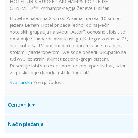
HOTEL „IBIS BUDGET ARCHAMPS PORTE DE
GENÈVE“ 2**, Archamps/regija Ženeve ili sličan
Hotel se nalazi na 2 km od Aršama i na oko 10 km od
jezera Leman. Hotel pripada jednoj od najvećih
hotelskih grupacija na svetu „Accor“, odnosno „Ibis“, te
poseduje standardizovanu uslugu. Kategorizovan sa 2*,
nudi sobe sa TV-om, moderno opremljene sa radnim
stolom i garderoberom. Sve sobe poseduju kupatilo sa
tuš-WC, centralni aklimatizaciono-grejni sistem.
Poseduje lobi sa recepcionim delom, aperitiv bar, salon
za posluženje doručka (slatki doručak).
Švajcarska
Zemlja čudesa
Cenovnik
Način plaćanja