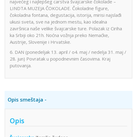
najvećeg i najlepšeg carstva švajcarske čokolade –
LINDTA MUZEJA ČOKOLADE. Čokoladne figure,
čokoladna fontana, degustacija, istorija, mirisi najslađi
ukusi sveta, sve na jednom mestu, kao idealna
završnica naše velike švajcarske ture. Polazak iz Ciriha
ka Srbiji oko 21h. Noćna vožnja preko Nemaćke,
Austrije, Slovenije i Hrvatske.
6. DAN (ponedeljak 13. april / o4. maj / nedelja 31. maj /
28. jun) Povratak u popodnevnim časovima. Kraj
putovanja.
Opis smeštaja
Opis