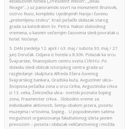
ekskluzivnih hotela („President Wilson“, „Beau
Rivage“…) uz panoramski osvrt na monument Brunsvik,
ostrvo Ruso, kompleks Ujedinjenih Nacija i čuvenu
„prelomljenu stolicu“. Kraći pešački obilazak starog
grada sa katedralom Sv. Petra. Nakon slobodnog
vremena, u kasnim večernjim časovima sledi povratak u
hotel. Noćenje.
5. DAN (nedelja 12. april / o3. maj / subota 30. maj / 27.
jun) Doručak. Odjava iz hotela u 8.30h. Polazak ka srcu
Švajcarske, finansijskom centru sveta CIRIHU. Po
dolasku sledi oblizak istorijskog centra grada uz
razgledanje: skulptura Alfreda Ešera čuvenog
švajcarskog bankara, Gradska kuća, Avgustiner ulica–
živopisna pešačka zona u srcu Ciriha, Avgustinska crkva
iz 13. veka, Železnička ulica– svetski poznata šoping
zona, Frauminster crkva… Slobodno vreme za
individualne aktivnosti, šetnju obalom jezera, posetu
muzejima i vrtovima, šoping… U popodnevnim satima
mogućnost organizovanja fakultativnog izleta javnim
prevozom – poseta i obilazak veličanstvenog i možda