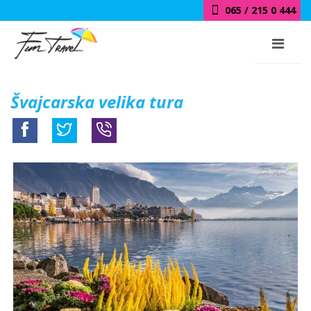
065 / 215 0 444
Švajcarska velika tura