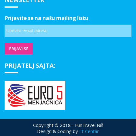
Prijavite se na našu mailing listu
PRIJATELJ SAJTA:
Copyright © 2018 - FunTravel Niš
Design & Coding by
IT Centar