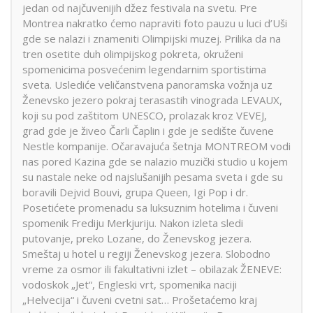
jedan od najčuvenijih džez festivala na svetu. Pre
Montrea nakratko ćemo napraviti foto pauzu u luci d’Uši
gde se nalazi i znameniti Olimpijski muzej. Prilika da na
tren osetite duh olimpijskog pokreta, okruženi
spomenicima posvećenim legendarnim sportistima
sveta. Uslediće veličanstvena panoramska vožnja uz
Ženevsko jezero pokraj terasastih vinograda LEVAUX,
koji su pod zaštitom UNESCO, prolazak kroz VEVEJ,
grad gde je živeo Čarli Čaplin i gde je sedište čuvene
Nestle kompanije. Očaravajuća šetnja MONTREOM vodi
nas pored Kazina gde se nalazio muzički studio u kojem
su nastale neke od najslušanijih pesama sveta i gde su
boravili Dejvid Bouvi, grupa Queen, Igi Pop i dr.
Posetićete promenadu sa luksuznim hotelima i čuveni
spomenik Frediju Merkjuriju. Nakon izleta sledi
putovanje, preko Lozane, do Ženevskog jezera.
Smeštaj u hotel u regiji Ženevskog jezera. Slobodno
vreme za osmor ili fakultativni izlet – obilazak ŽENEVE:
vodoskok „Jet“, Engleski vrt, spomenika naciji
„Helvecija“ i čuveni cvetni sat… Prošetaćemo kraj