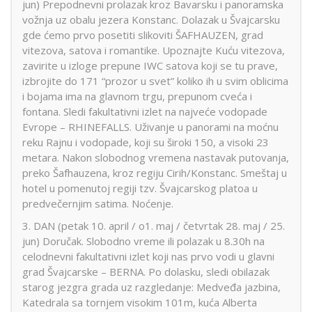
jun) Prepodnevni prolazak kroz Bavarsku i panoramska
vožnja uz obalu jezera Konstanc. Dolazak u Švajcarsku
gde ćemo prvo posetiti slikoviti ŠAFHAUZEN, grad
vitezova, satova i romantike. Upoznajte Kuću vitezova,
zavirite u izloge prepune IWC satova koji se tu prave,
izbrojite do 171 “prozor u svet” koliko ih u svim oblicima
i bojama ima na glavnom trgu, prepunom cveća i
fontana. Sledi fakultativni izlet na najveće vodopade
Evrope – RHINEFALLS. Uživanje u panorami na moćnu
reku Rajnu i vodopade, koji su široki 150, a visoki 23
metara. Nakon slobodnog vremena nastavak putovanja,
preko Šafhauzena, kroz regiju Cirih/Konstanc. Smeštaj u
hotel u pomenutoj regiji tzv. Švajcarskog platoa u
predvečernjim satima. Noćenje.
3. DAN (petak 10. april / o1. maj / četvrtak 28. maj / 25.
jun) Doručak. Slobodno vreme ili polazak u 8.30h na
celodnevni fakultativni izlet koji nas prvo vodi u glavni
grad Švajcarske – BERNA. Po dolasku, sledi obilazak
starog jezgra grada uz razgledanje: Medveđa jazbina,
Katedrala sa tornjem visokim 101m, kuća Alberta