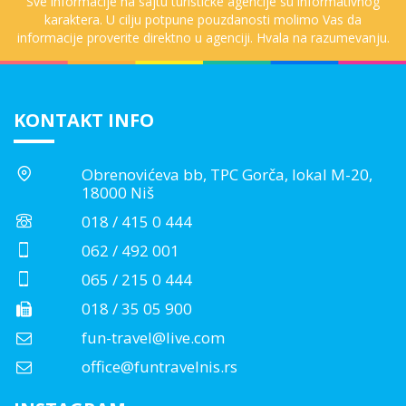
Sve informacije na sajtu turističke agencije su informativnog
karaktera. U cilju potpune pouzdanosti molimo Vas da
informacije proverite direktno u agenciji. Hvala na razumevanju.
KONTAKT INFO
Obrenovićeva bb, TPC Gorča, lokal M-20,
18000 Niš
018 / 415 0 444
062 / 492 001
065 / 215 0 444
018 / 35 05 900
fun-travel@live.com
office@funtravelnis.rs