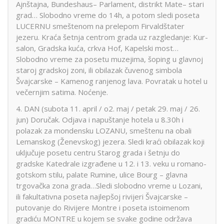
Ajnštajna, Bundeshaus– Parlament, distrikt Mate– stari
grad… Slobodno vreme do 14h, a potom sledi poseta
LUCERNU smeštenom na prelepom Firvaldštater
jezeru. Kraća šetnja centrom grada uz razgledanje: Kur-
salon, Gradska kuća, crkva Hof, Kapelski most…
Slobodno vreme za posetu muzejima, šoping u glavnoj
staroj gradskoj zoni, ili obilazak čuvenog simbola
Švajcarske – Kamenog ranjenog lava. Povratak u hotel u
večernjim satima. Noćenje.
4. DAN (subota 11. april / o2. maj / petak 29. maj / 26.
jun) Doručak. Odjava i napuštanje hotela u 8.30h i
polazak za mondensku LOZANU, smeštenu na obali
Lemanskog (Ženevskog) jezera. Sledi kraći obilazak koji
uključuje posetu centru Starog grada i šetnju do
gradske Katedrale izgrađene u 12. i 13. veku u romano-
gotskom stilu, palate Rumine, ulice Bourg – glavna
trgovačka zona grada…Sledi slobodno vreme u Lozani,
ili fakultativna poseta najlepšoj rivijeri Švajcarske –
putovanje do Rivijere Montre i poseta istoimenom
gradiću MONTRE u kojem se svake godine održava