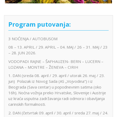
Program putovanja:
3 NOĆENJA / AUTOBUSOM
08 – 13. APRIL / 29. APRIL – 04. MAJ / 26 – 31. MAJ / 23
– 28. JUN 2026.
VODOPADI RAJNE – ŠAFHAUZEN- BERN – LUCERN –
LOZANA – MONTRE – ŽENEVA – CIRIH
1. DAN (sreda 08. april / 29. april / utorak 26. maj / 23.
jun) Polazak iz Novog Sada (AS „Vojvodina“) i iz
Beograda (Sava centar) u popodnevnim satima (oko
16h). Noćna vožnja preko Hrvatske, Slovenije i Austrije
uz kraća usputna zadržavanja radi odmora i obavljanja
carinskih formalnosti.
2. DAN (četvrtak 09. april / 30. april / sreda 27. maj / 24.