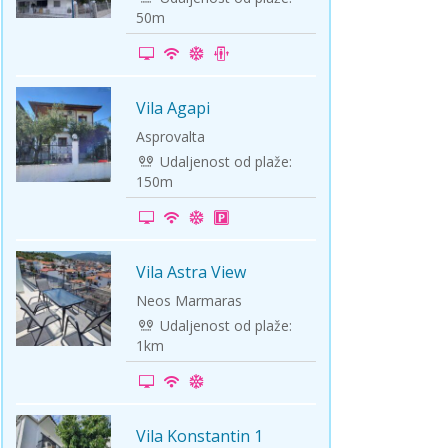
50m
Vila Agapi
-15%
Asprovalta
Udaljenost od plaže:
150m
Vila Astra View
-5%
Neos Marmaras
Udaljenost od plaže:
1km
Vila Konstantin 1
-20%