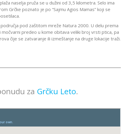
laža naselja pruža se u dužini od 3,5 kilometra. Selo ima
 širom Grčke poznato je po “Sajmu Agios Mamas” koji se
osetilaca.
g područja pod zaštitom mreže Natura 2000. U delu prema
 močvarni predeo u kome obitava veliki broj vrsti ptica, pa
va čije se zatvaranje ili izmeštanje na druge lokacije traži.
 ponudu za
Grčku Leto
.