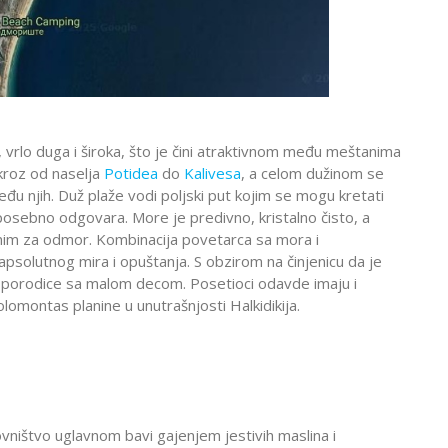
, vrlo duga i široka, što je čini atraktivnom među meštanima
skroz od naselja
Potidea
do
Kalivesa
, a celom dužinom se
đu njih. Duž plaže vodi poljski put kojim se mogu kretati
posebno odgovara. More je predivno, kristalno čisto, a
enim za odmor. Kombinacija povetarca sa mora i
psolutnog mira i opuštanja. S obzirom na činjenicu da je
za porodice sa malom decom. Posetioci odavde imaju i
omontas planine u unutrašnjosti Halkidikija.
ovništvo uglavnom bavi gajenjem jestivih maslina i