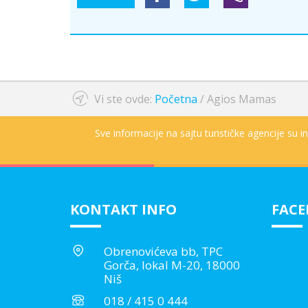
Vi ste ovde:
Početna
/
Agios Mamas
Sve informacije na sajtu turističke agencije su 
KONTAKT INFO
FAC
Obrenovićeva bb, TPC
Gorča, lokal M-20, 18000
Niš
018 / 415 0 444