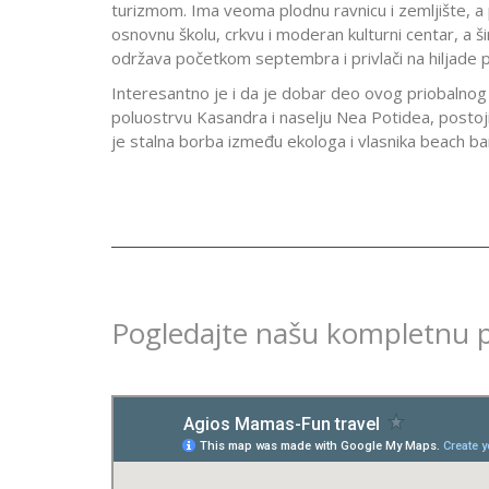
turizmom. Ima veoma plodnu ravnicu i zemljište, a p
osnovnu školu, crkvu i moderan kulturni centar, a
održava početkom septembra i privlači na hiljade p
Interesantno je i da je dobar deo ovog priobalno
poluostrvu Kasandra i naselju Nea Potidea, postoji
je stalna borba između ekologa i vlasnika beach baro
Pogledajte našu kompletnu