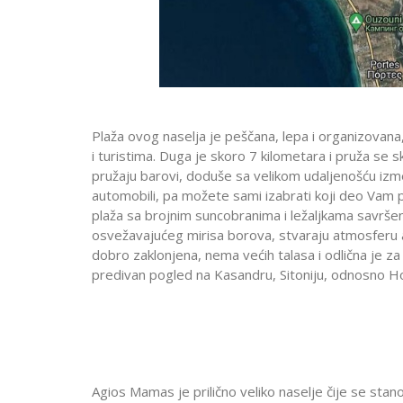
Plaža ovog naselja je peščana, lepa i organizovana
i turistima. Duga je skoro 7 kilometara i pruža se 
pružaju barovi, doduše sa velikom udaljenošću izme
automobili, pa možete sami izabrati koji deo Vam 
plaža sa brojnim suncobranima i ležaljkama savrš
osvežavajućeg mirisa borova, stvaraju atmosferu a
dobro zaklonjena, nema većih talasa i odlična je 
predivan pogled na Kasandru, Sitoniju, odnosno Hol
Agios Mamas je prilično veliko naselje čije se stan