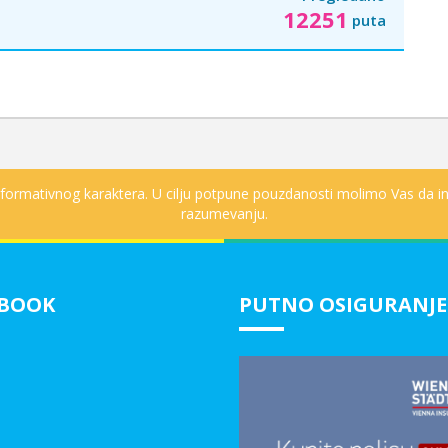
12251
puta
informativnog karaktera. U cilju potpune pouzdanosti molimo Vas da in
razumevanju.
EBOOK
PUTNO OSIGURANJE