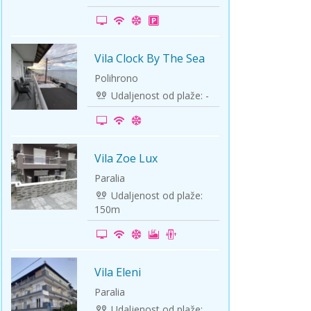
ini
Solun polazak iz Niša
Temišvar polazak iz Niša
Vila Clock By The Sea
-10%
Polihrono
Udaljenost od plaže: -
Vila Zoe Lux
-5%
Paralia
Udaljenost od plaže:
150m
Vila Eleni
-5%
Paralia
Udaljenost od plaže: