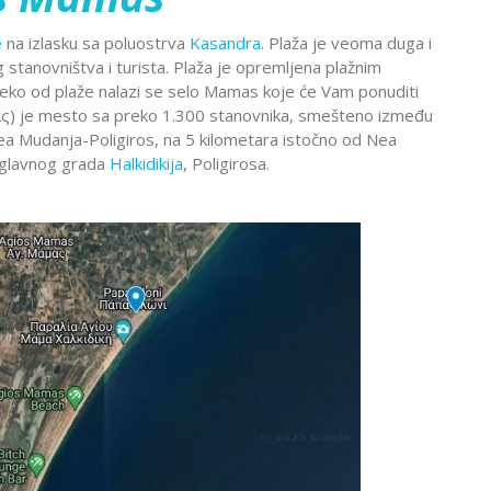
Montekat
lc
Ohrid
e
na izlasku sa poluostrva
Kasandra
. Plaža je veoma duga i
đa
Provansa
stanovništva i turista. Plaža je opremljena plažnim
Rejkjavik
daleko od plaže nalazi se selo Mamas koje će Vam ponuditi
ς) je mesto sa preko 1.300 stanovnika, smešteno između
Temišvar
Nea Mudanja-Poligiros, na 5 kilometara istočno od Nea
Sankt
navija
ada
Ohrid
Banje Srbije
 glavnog grada
Halkidikija
, Poligirosa.
Petersburg
l Šeik
Etno sela
ija
Valensija
renje