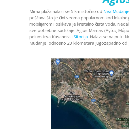
Dobre Vode
Alanja
Minhen
Moskva
Miško
Krstarenje
Mirna plaža nalazi se 5 km istočno od
Nea Mudanj
Prag
Pariz
Peru
peščana što je čini veoma popularnom kod lokalnog 
guletom
Portorož
Portugal
Rim
mobilijarom i oslikava je kristalno čista voda. Ne
sve potrebne sadržaje. Agios Mamas (Αγίας Μάμα
Segedin
Sarajevo
Solun
poluostrva Kasandra i
Sitonija
. Nalazi se na putu 
Stokholm
Švajcarska
Skandi
Lošinj
Hurg
Mudanje, odnosno 23 kilometara jugozapadno od
Aja Napa i
Istra
Šarm E
Trebinje
Trst
Venec
Protaras
Krsta
Dubrovnik
Vroclav
Limasol
Nilom
Jadranska
Larnaka
ostrva