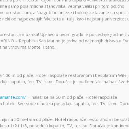
ima samo pola miliona stanovnika, veoma veliki i pri tom odlično
m prestonicom, a špageti bolonjeze i bolonjske lazanje su specijal
ki od najpoznatijih fakulteta u Italiji, kao i najstariji univerzitet 
restonica mozaika! Upravo u ovom gradu je poslednje godine ži
 MARINO – Republika San Marino je jedna od najmanjih država u Evr
nja na vrhovima Monte Titano…
na 100 m od plaže. Hotel raspolaže restoranom i besplatnim WiFi 
ju kupatilo, fen, TV, klimu. Doručak je kontinentalni na bazi šve
bramante.com/
– nalazi se na 50 m od plaže. Hotel raspolaže
 hotelu. Sve sobe u hotelu poseduju kupatilo, fen, TV, klimu. Dor
iniju na 50 metara od plaže. Hotel raspolaže restoranom i bespla
u su 1/2 i 1/3, poseduju kupatilo, TV, terasu. Doručak je kontinent