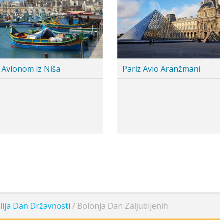
Cenovnik je
Cenovnik je
u pripremi
u pripremi
Japan doček Nove Godine
Budimpešta Da
alija Dan Državnosti
/
Bolonja Dan Zaljubljenih