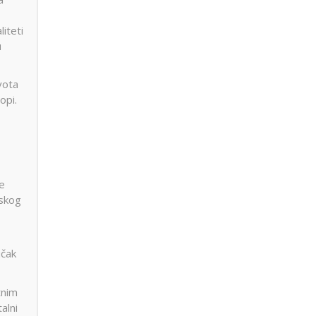
iteti
u
vota
opi.
je
dskog
učak
tnim
alni