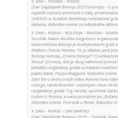
2. DAN – FERARA – RIMINI
Dobre Vode
Alanja
Minhen
Moskva
Miško
(Dan Zaljubljenih Bolonja 2025 Sretenje) – U pr
Krstarenje
najvećih centara umetnosti u Italiji, prvenstveno
Prag
Pariz
Peru
guletom
UNESCO-a. Gradom dominiraju renesansne građe
Portorož
Portugal
Rim
obilaska, slobodno vreme za individualne aktivn
Segedin
Sarajevo
Solun
3. DAN – RIMINI – BOLONJA – RAVENA – RIMIN
Stokholm
Švajcarska
Skandi
Lošinj
Hurg
Doručak. Nakon doručka mogućnost organizovanja
Aja Napa i
univerzitetska Bolonja je srednjevekovni grad s
Istra
Šarm E
Trebinje
Trst
Venec
Protaras
Mađore i Piazza Netuno. To je skladan javni pro
Krsta
Dubrovnik
Bolonju nazivaju „Crvena Bolonja“? Crvenkastosme
Vroclav
Limasol
Nilom
Jadranska
Rossa’’ (Crvena), dok je zbog naklonosti prema k
Larnaka
ostrva
pešačko razgledanje grada sa lokalnim vodičem: 
palata Banki, Piazza Maggiore. Slobodno vreme 
Zato što u okviru svojih zidina Ravena čuva najbo
razloga, ranohrišćanske i vizantijske crkve i k
razgledanje grada: Trg naroda, spomenik Garibald
rodom iz Firence, a nama poznatom po „Božanstve
Slobodno vreme. Povratak u Rimini. Slobodno v
4. DAN – RIMINI – SAN MARINO
(Dan Zaljubljenih Bolonja 2025) – Doručak. Napuš