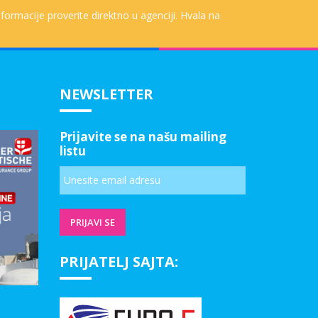
formacije proverite direktno u agenciji. Hvala na
NEWSLETTER
Prijavite se na našu mailing
listu
PRIJATELJ SAJTA: