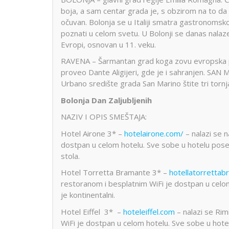
boja, a sam centar grada je, s obzirom na to da 
očuvan. Bolonja se u Italiji smatra gastronomsko
poznati u celom svetu. U Bolonji se danas nalaze ne
Evropi, osnovan u 11. veku.
RAVENA – Šarmantan grad koga zovu evropska p
proveo Dante Aligijeri, gde je i sahranjen. SAN
Urbano središte grada San Marino štite tri tor
Bolonja Dan Zaljubljenih
NAZIV I OPIS SMEŠTAJA:
Hotel Airone 3* –
hotelairone.com/
– nalazi se 
dostpan u celom hotelu. Sve sobe u hotelu posedu
stola.
Hotel Torretta Bramante 3* –
hotellatorretta
restoranom i besplatnim WiFi je dostpan u celom
je kontinentalni.
Hotel Eiffel 3* –
hoteleiffel.com
– nalazi se Rim
WiFi je dostpan u celom hotelu. Sve sobe u hotel