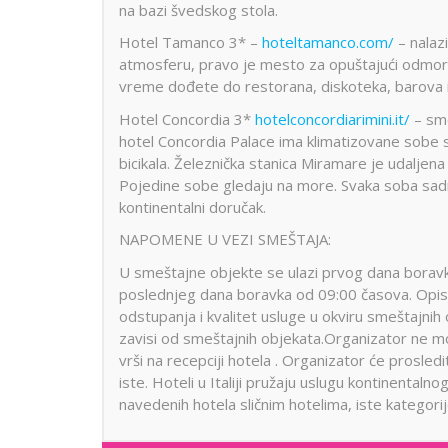
na bazi švedskog stola.
Hotel Tamanco 3* –
hoteltamanco.com/
– nalaz
atmosferu, pravo je mesto za opuštajući odmor, 
vreme dođete do restorana, diskoteka, barova i i
Hotel Concordia 3*
hotelconcordiarimini.it/
– sme
hotel Concordia Palace ima klimatizovane sobe sa
bicikala. Železnička stanica Miramare je udalje
Pojedine sobe gledaju na more. Svaka soba sadrži
kontinentalni doručak.
NAPOMENE U VEZI SMEŠTAJA:
U smeštajne objekte se ulazi prvog dana boravk
poslednjeg dana boravka od 09:00 časova. Opisi
odstupanja i kvalitet usluge u okviru smeštajnih
zavisi od smeštajnih objekata.Organizator ne mo
vrši na recepciji hotela . Organizator će prosledi
iste. Hoteli u Italiji pružaju uslugu kontinent
navedenih hotela sličnim hotelima, iste kategorij