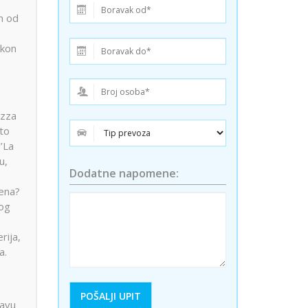
ini
Solun polazak iz Niša
n od
Temišvar polazak iz Niša
akon
azza
što
’La
u,
Dodatne napomene:
vena?
tog
rija,
a.
žavu