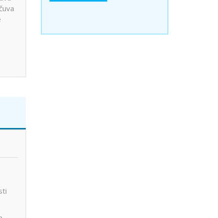
 čuva
e
sti
a