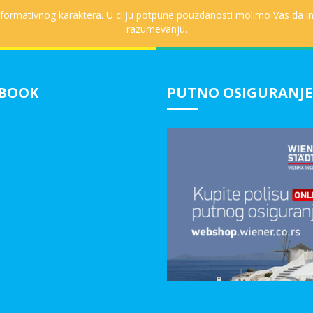
informativnog karaktera. U cilju potpune pouzdanosti molimo Vas da in
razumevanju.
EBOOK
PUTNO OSIGURANJE