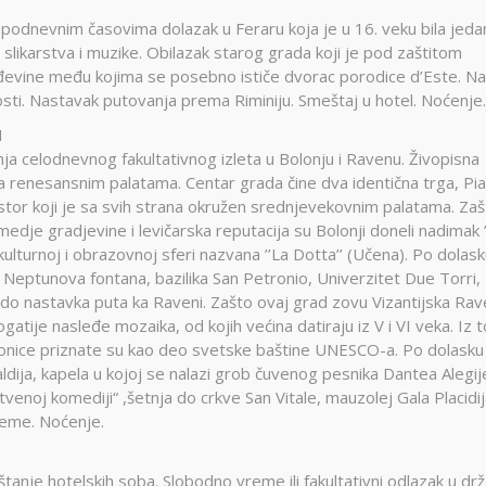
Montekat
lc
Ohrid
epodnevnim časovima dolazak u Feraru koja je u 16. veku bila jeda
 slikarstva i muzike. Obilazak starog grada koji je pod zaštitom
đa
Provansa
vine među kojima se posebno ističe dvorac porodice d’Este. N
Rejkjavik
osti. Nastavak putovanja prema Riminiju. Smeštaj u hotel. Noćenje.
Temišvar
I
Sankt
navija
ada
Ohrid
Banje Srbije
 celodnevnog fakultativnog izleta u Bolonju i Ravenu. Živopisna
Petersburg
a renesansnim palatama. Centar grada čine dva identična trga, Pi
l Šeik
Etno sela
ija
Valensija
stor koji je sa svih strana okružen srednjevekovnim palatama. Za
renje
dje gradjevine i levičarska reputacija su Bolonji doneli nadimak ’
ulturnoj i obrazovnoj sferi nazvana ’’La Dotta’’ (Učena). Po dolask
Neptunova fontana, bazilika San Petronio, Univerzitet Due Torri,
do nastavka puta ka Raveni. Zašto ovaj grad zovu Vizantijska Ra
gatije nasleđe mozaika, od kojih većina datiraju iz V i VI veka. Iz 
rstionice priznate su kao deo svetske baštine UNESCO-a. Po dolasku
ija, kapela u kojoj se nalazi grob čuvenog pesnika Dantea Alegije
noj komediji“ ,šetnja do crkve San Vitale, mauzolej Gala Placidij
reme. Noćenje.
tanje hotelskih soba. Slobodno vreme ili fakultativni odlazak u dr