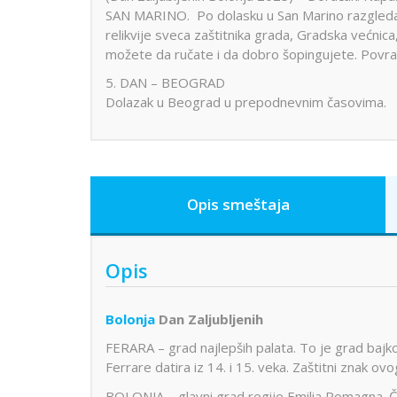
SAN MARINO. Po dolasku u San Marino razgledanje
relikvije sveca zaštitnika grada, Gradska većni
možete da ručate i da dobro šopingujete. Povrata
5. DAN – BEOGRAD
Dolazak u Beograd u prepodnevnim časovima.
Opis smeštaja
Opis
Bolonja
Dan Zaljubljenih
FERARA – grad najlepših palata. To je grad bajko
Ferrare datira iz 14. i 15. veka. Zaštitni znak o
BOLONJA – glavni grad regije Emilia Romagna. Č