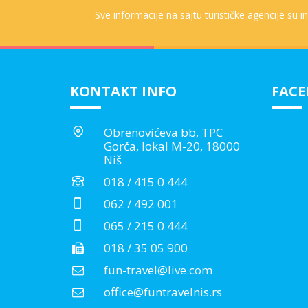
Sve informacije na sajtu turističke agencije su 
KONTAKT INFO
FAC
Obrenovićeva bb, TPC
Gorča, lokal M-20, 18000
Niš
018 / 415 0 444
062 / 492 001
065 / 215 0 444
018 / 35 05 900
fun-travel@live.com
office@funtravelnis.rs