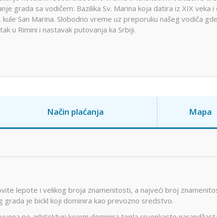
 grada sa vodičem: Bazilika Sv. Marina koja datira iz XIX veka i
ca, kule San Marina. Slobodno vreme uz preporuku našeg vodiča gd
k u Rimini i nastavak putovanja ka Srbiji.
Način plaćanja
Mapa
vite lepote i velikog broja znamenitosti, a najveći broj znamenito
vog grada je bickl koji dominira kao prevozno sredstvo.
uvena po arhitekturi kojom dominira topla crvenkasto narandžast