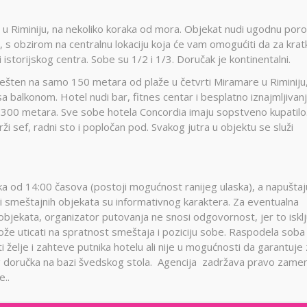
i u Riminiju, na nekoliko koraka od mora. Objekat nudi ugodnu por
s obzirom na centralnu lokaciju koja će vam omogućiti da za krat
storijskog centra. Sobe su 1/2 i 1/3. Doručak je kontinentalni.
šten na samo 150 metara od plaže u četvrti Miramare u Riminiju
 balkonom. Hotel nudi bar, fitnes centar i besplatno iznajmljivan
na 300 metara. Sve sobe hotela Concordia imaju sopstveno kupatilo
 sef, radni sto i popločan pod. Svakog jutra u objektu se služi
a od 14:00 časova (postoji mogućnost ranijeg ulaska), a napuštaj
 smeštajnih objekata su informativnog karaktera. Za eventualna
 objekata, organizator putovanja ne snosi odgovornost, jer to iskl
že uticati na spratnost smeštaja i poziciju sobe. Raspodela soba
ti želje i zahteve putnika hotelu ali nije u mogućnosti da garantuje
alnog doručka na bazi švedskog stola. Agencija zadržava pravo zame
e..