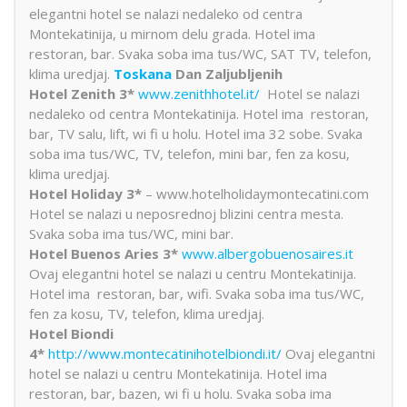
elegantni hotel se nalazi nedaleko od centra
Montekatinija, u mirnom delu grada. Hotel ima
restoran, bar. Svaka soba ima tus/WC, SAT TV, telefon,
klima uredjaj.
Toskana
Dan Zaljubljenih
Hotel Zenith 3*
www.zenithhotel.it/
Hotel se nalazi
nedaleko od centra Montekatinija. Hotel ima restoran,
bar, TV salu, lift, wi fi u holu. Hotel ima 32 sobe. Svaka
soba ima tus/WC, TV, telefon, mini bar, fen za kosu,
klima uredjaj.
Hotel Holiday 3*
– www.hotelholidaymontecatini.com
Hotel se nalazi u neposrednoj blizini centra mesta.
Svaka soba ima tus/WC, mini bar.
Hotel Buenos Aries 3*
www.albergobuenosaires.it
Ovaj elegantni hotel se nalazi u centru Montekatinija.
Hotel ima restoran, bar, wifi. Svaka soba ima tus/WC,
fen za kosu, TV, telefon, klima uredjaj.
Hotel Biondi
4*
http://www.montecatinihotelbiondi.it/
Ovaj elegantni
hotel se nalazi u centru Montekatinija. Hotel ima
restoran, bar, bazen, wi fi u holu. Svaka soba ima