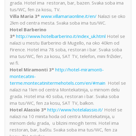
grada. Hotel ima restoran, bar, bazen. Svaka soba ima
tus/WC, fen za kosu, TV.
Villa Maria 3*
www.villamariaonline.it/en/
Nalazi se oko
2km od centra mesta. Svaka soba ima tus/WC.
Hotel Barberino
3*
http://www.hotelbarberino.it/index_uk.html
Hotel se
nalazi u mestu Barberino di Mugello, na oko 40km od
Firence. Hotel ima 78 soba, restoran i bar. Svaka soba
ima tus/WC, fen za kosu, SAT TV, telefon, mini frižider,
wi fi.
Hotel Miramonti 3*
http://hotel-miramonti-
montecatini-
terme.montecatinitermehotels.com/en/#main
Hotel se
nalazi na 1km od centra Montekatinija, u mirnom delu
grada. Hotel ima 40 soba, restoran i bar. Svaka soba
ima tus/WC, fen za kosu, SAT TV, balkon.
Hotel Alassio 3*
http://www.hotelalassio.it/
Hotel se
nalazi na 10 minita hoda od centra Montekatinija, u
mirnom delu grada, u blizini mnogih termi. Hotel ima
restoran, bar, baštu. Svaka soba ima tus/WC, fen za