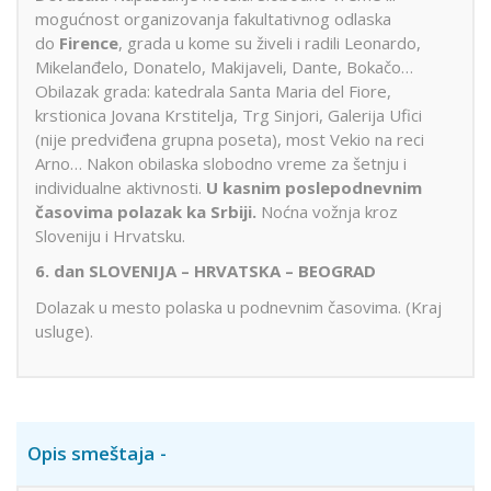
mogućnost organizovanja fakultativnog odlaska
do
Firence
, grada u kome su živeli i radili Leonardo,
Mikelanđelo, Donatelo, Makijaveli, Dante, Bokačo…
Obilazak grada: katedrala Santa Maria del Fiore,
krstionica Jovana Krstitelja, Trg Sinjori, Galerija Ufici
(nije predviđena grupna poseta), most Vekio na reci
Arno… Nakon obilaska slobodno vreme za šetnju i
individualne aktivnosti.
U kasnim poslepodnevnim
časovima polazak ka Srbiji.
Noćna vožnja kroz
Sloveniju i Hrvatsku.
6. dan SLOVENIJA – HRVATSKA – BEOGRAD
Dolazak u mesto polaska u podnevnim časovima. (Kraj
usluge).
Opis smeštaja