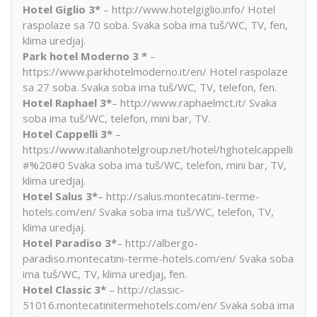
Hotel Giglio 3*
– http://www.hotelgiglio.info/ Hotel
raspolaze sa 70 soba. Svaka soba ima tuš/WC, TV, fen,
klima uredjaj.
Park hotel Moderno 3 *
–
https://www.parkhotelmoderno.it/en/ Hotel raspolaze
sa 27 soba. Svaka soba ima tuš/WC, TV, telefon, fen.
Hotel Raphael 3*
– http://www.raphaelmct.it/ Svaka
soba ima tuš/WC, telefon, mini bar, TV.
Hotel Cappelli 3*
–
https://www.italianhotelgroup.net/hotel/hghotelcappelli
#%20#0 Svaka soba ima tuš/WC, telefon, mini bar, TV,
klima uredjaj.
Hotel Salus 3*
– http://salus.montecatini-terme-
hotels.com/en/ Svaka soba ima tuš/WC, telefon, TV,
klima uredjaj.
Hotel Paradiso 3*
– http://albergo-
paradiso.montecatini-terme-hotels.com/en/ Svaka soba
ima tuš/WC, TV, klima uredjaj, fen.
Hotel Classic 3*
– http://classic-
51016.montecatinitermehotels.com/en/ Svaka soba ima