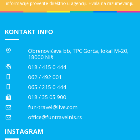
informacije proverite direktno u agenciji. Hvala na razumevanju.
KONTAKT INFO
Obrenovićeva bb, TPC Gorča, lokal M-20,
18000 Niš
018 / 415 0 444
062 / 492 001
065 / 215 0 444
018 / 35 05 900
fun-travel@live.com
office@funtravelnis.rs
INSTAGRAM