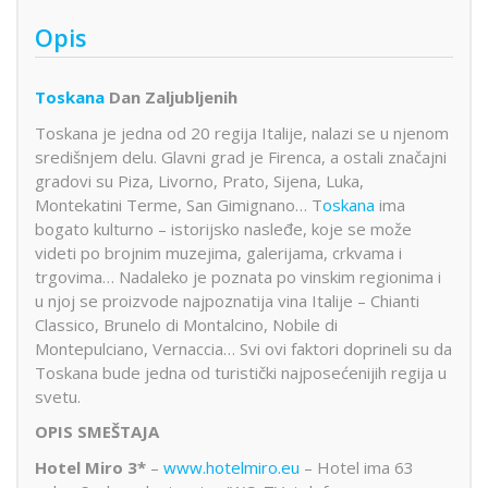
Opis
Toskana
Dan Zaljubljenih
Toskana je jedna od 20 regija Italije, nalazi se u njenom
središnjem delu. Glavni grad je Firenca, a ostali značajni
gradovi su Piza, Livorno, Prato, Sijena, Luka,
Montekatini Terme, San Gimignano… T
oskana
ima
bogato kulturno – istorijsko nasleđe, koje se može
videti po brojnim muzejima, galerijama, crkvama i
trgovima… Nadaleko je poznata po vinskim regionima i
u njoj se proizvode najpoznatija vina Italije – Chianti
Classico, Brunelo di Montalcino, Nobile di
Montepulciano, Vernaccia… Svi ovi faktori doprineli su da
Toskana bude jedna od turistički najposećenijih regija u
svetu.
OPIS SMEŠTAJA
Hotel Miro 3*
–
www.hotelmiro.eu
– Hotel ima 63