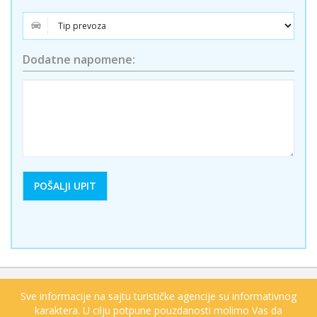
Dodatne napomene:
Sve informacije na sajtu turističke agencije su informativnog
karaktera. U cilju potpune pouzdanosti molimo Vas da