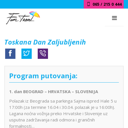
018 / 415 0 444
Toskana Dan Zaljubljenih
Program putovanja:
1. dan BEOGRAD – HRVATSKA – SLOVENIJA
Polazak iz Beograda sa parkinga Sajma ispred Hale 5 u
17:00h (za termine 16.04 i 30.04. polazak je u 16:00h).
Lagana noćna vožnja preko Hrvatske i Slovenije uz
usputna zadržavanja radi odmora i graničnih
formalnosti…