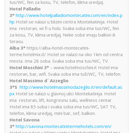
tus/WC, fen za kosu, TV, telefon, klima uredjaj.
Hotel Palladio
3*
http://www.hotelpalladiomontecatini.com/en/index.p
hp
Hotel se nalazi u blizini centra Montekatinija. Hotel
ima restoran, wi fi u holu. Svaka soba ima tus/WC, fen
za kosu, TV, klima uredjaj. Neke sobe imaju balkon ili
terasu.
Alba 3*
https://alba-hotel-montecatini-
terme.hotelmix.it/ Hotel se nalazi na oko 1km od centra
mesta. Ima 28 soba. Svaka soba ima tus/WC, TV.
Hotel Moschini 3*
– www.hotelmoschini.it Hotel ima
restoran, bar, wifi. Svaka soba ima tuš/WC, TV, telefon.
Hotel Massimo d` Azzeglio
3*S
http://www.hotelmassimodazeglio.it/en/default.as
px
Hotel se nalazi u glavnoj ulici Montekatinija. Hotel
ima restoran, lift, kongresnu salu, wellness centar.
Hotel ima 85 soba i svaka soba ima tus/WC, SAT TV,
telefon, klima uredjaj, mini bar, sef, balkon.
Hotel Savona
3*
http://savona.montecatinitermehotels.com/en/
Hotel se nalazi u blizini centra Montekatinija. Hotel ima