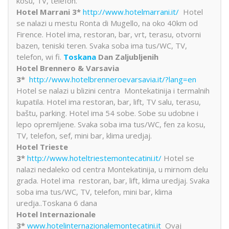
kosu, TV, telefon.
Hotel Marrani 3*
http://www.hotelmarrani.it/
Hotel
se nalazi u mestu Ronta di Mugello, na oko 40km od
Firence. Hotel ima, restoran, bar, vrt, terasu, otvorni
bazen, teniski teren. Svaka soba ima tus/WC, TV,
telefon, wi fi.
Toskana
Dan Zaljubljenih
Hotel Brennero & Varsavia
3*
http://www.hotelbrenneroevarsavia.it/?lang=en
Hotel se nalazi u blizini centra Montekatinija i termalnih
kupatila. Hotel ima restoran, bar, lift, TV salu, terasu,
baštu, parking. Hotel ima 54 sobe. Sobe su udobne i
lepo opremljene. Svaka soba ima tus/WC, fen za kosu,
TV, telefon, sef, mini bar, klima uredjaj.
Hotel Trieste
3*
http://www.hoteltriestemontecatini.it/
Hotel se
nalazi nedaleko od centra Montekatinija, u mirnom delu
grada. Hotel ima restoran, bar, lift, klima uredjaj. Svaka
soba ima tus/WC, TV, telefon, mini bar, klima
uredja..Toskana 6 dana
Hotel Internazionale
3*
www.hotelinternazionalemontecatini.it
Ovaj