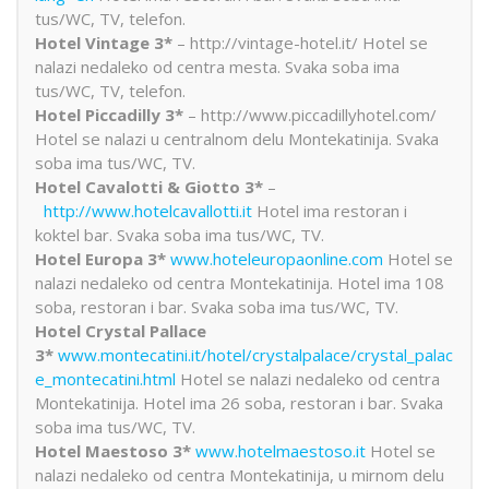
tus/WC, TV, telefon.
Hotel Vintage 3*
– http://vintage-hotel.it/ Hotel se
nalazi nedaleko od centra mesta. Svaka soba ima
tus/WC, TV, telefon.
Hotel Piccadilly 3*
– http://www.piccadillyhotel.com/
Hotel se nalazi u centralnom delu Montekatinija. Svaka
soba ima tus/WC, TV.
Hotel Cavalotti & Giotto 3*
–
http://www.hotelcavallotti.it
Hotel ima restoran i
koktel bar. Svaka soba ima tus/WC, TV.
Hotel Europa 3*
www.hoteleuropaonline.com
Hotel se
nalazi nedaleko od centra Montekatinija. Hotel ima 108
soba, restoran i bar. Svaka soba ima tus/WC, TV.
Hotel Crystal Pallace
3*
www.montecatini.it/hotel/crystalpalace/crystal_palac
e_montecatini.html
Hotel se nalazi nedaleko od centra
Montekatinija. Hotel ima 26 soba, restoran i bar. Svaka
soba ima tus/WC, TV.
Hotel Maestoso 3*
www.hotelmaestoso.it
Hotel se
nalazi nedaleko od centra Montekatinija, u mirnom delu