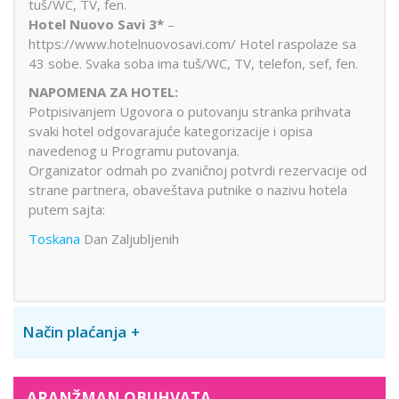
tuš/WC, TV, fen.
Hotel Nuovo Savi 3*
–
https://www.hotelnuovosavi.com/ Hotel raspolaze sa
43 sobe. Svaka soba ima tuš/WC, TV, telefon, sef, fen.
NAPOMENA ZA HOTEL:
Potpisivanjem Ugovora o putovanju stranka prihvata
svaki hotel odgovarajuće kategorizacije i opisa
navedenog u Programu putovanja.
Organizator odmah po zvaničnoj potvrdi rezervacije od
strane partnera, obaveštava putnike o nazivu hotela
putem sajta:
Toskana
Dan Zaljubljenih
Način plaćanja
ARANŽMAN OBUHVATA