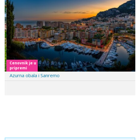
i
o
u
s
Cenovnik je u
pripremi
Azurna obala i Sanremo