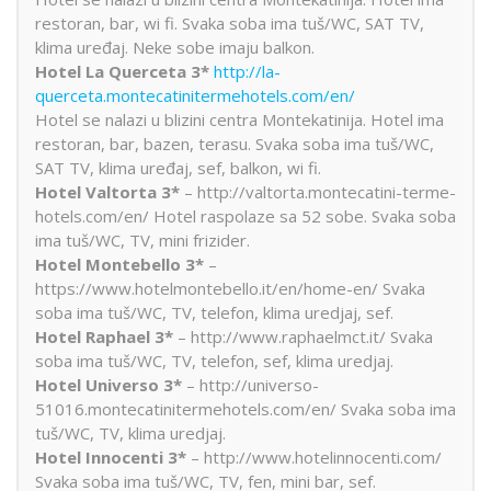
restoran, bar, wi fi. Svaka soba ima tuš/WC, SAT TV,
klima uređaj. Neke sobe imaju balkon.
Hotel La Querceta 3*
http://la-
querceta.montecatinitermehotels.com/en/
Hotel se nalazi u blizini centra Montekatinija. Hotel ima
restoran, bar, bazen, terasu. Svaka soba ima tuš/WC,
SAT TV, klima uređaj, sef, balkon, wi fi.
Hotel Valtorta 3*
– http://valtorta.montecatini-terme-
hotels.com/en/ Hotel raspolaze sa 52 sobe. Svaka soba
ima tuš/WC, TV, mini frizider.
Hotel Montebello 3*
–
https://www.hotelmontebello.it/en/home-en/ Svaka
soba ima tuš/WC, TV, telefon, klima uredjaj, sef.
Hotel Raphael 3*
– http://www.raphaelmct.it/ Svaka
soba ima tuš/WC, TV, telefon, sef, klima uredjaj.
Hotel Universo 3*
– http://universo-
51016.montecatinitermehotels.com/en/ Svaka soba ima
tuš/WC, TV, klima uredjaj.
Hotel Innocenti 3*
– http://www.hotelinnocenti.com/
Svaka soba ima tuš/WC, TV, fen, mini bar, sef.