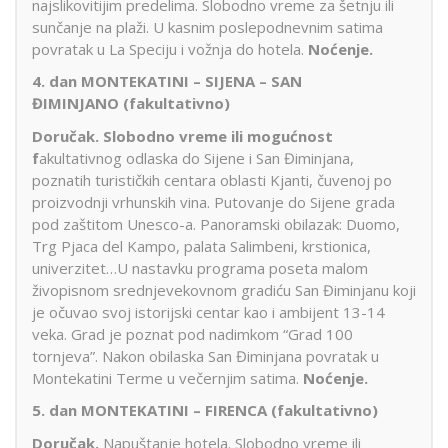
najslikovitijim predelima. Slobodno vreme za šetnju ili
sunčanje na plaži. U kasnim poslepodnevnim satima
povratak u La Speciju i vožnja do hotela.
Noćenje.
4. dan MONTEKATINI –
SIJENA – SAN
ĐIMINJANO
(fakultativno)
Doručak. Slobodno vreme ili mogućnost
f
akultativnog odlaska do Sijene i San Điminjana,
poznatih turističkih centara oblasti Kjanti, čuvenoj po
proizvodnji vrhunskih vina. Putovanje do Sijene grada
pod zaštitom Unesco-a. Panoramski obilazak: Duomo,
Trg Pjaca del Kampo, palata Salimbeni, krstionica,
univerzitet…U nastavku programa poseta malom
živopisnom srednjevekovnom gradiću San Điminjanu koji
je očuvao svoj istorijski centar kao i ambijent 13-14
veka. Grad je poznat pod nadimkom “Grad 100
tornjeva”. Nakon obilaska San Điminjana povratak u
Montekatini Terme u večernjim satima.
Noćenje.
5. dan MONTEKATINI – FIRENCA (fakultativno)
Doručak.
Napuštanje hotela. Slobodno vreme ili