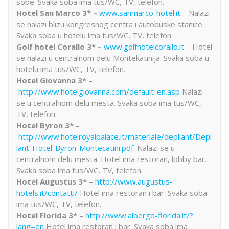
sobe. Svaka soba ima tus/WC, TV, telefon.
Hotel San Marco 3* –
www.sanmarco-hotel.it
– Nalazi
se nalazi blizu kongresnog centra i autobuske stanice.
Svaka soba u hotelu ima tus/WC, TV, telefon.
Golf hotel Corallo 3* –
www.golfhotelcorallo.it
– Hotel
se nalazi u centralnom delu Montekatinija. Svaka soba u
hotelu ima tus/WC, TV, telefon.
Hotel Giovanna 3*
–
http://www.hotelgiovanna.com/default-en.asp
Nalazi
se u centralnom delu mesta. Svaka soba ima tus/WC,
TV, telefon.
Hotel Byron 3*
–
http://www.hotelroyalpalace.it/materiale/depliant/Depl
iant-Hotel-Byron-Montecatini.pdf
. Nalazi se u
centralnom delu mesta. Hotel ima restoran, lobby bar.
Svaka soba ima tus/WC, TV, telefon.
Hotel Augustus 3*
–
http://www.augustus-
hotels.it/contatti/
Hotel ima restoran i bar. Svaka soba
ima tus/WC, TV, telefon.
Hotel Florida 3*
–
http://www.albergo-florida.it/?
lang=en
Hotel ima restoran i bar. Svaka soba ima