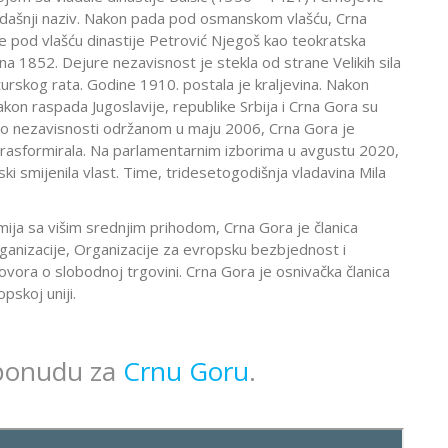
adašnji naziv. Nakon pada pod osmanskom vlašću, Crna
e pod vlašću dinastije Petrović Njegoš kao teokratska
na 1852. Dejure nezavisnost je stekla od strane Velikih sila
rskog rata. Godine 1910. postala je kraljevina. Nakon
akon raspada Jugoslavije, republike Srbija i Crna Gora su
 o nezavisnosti održanom u maju 2006, Crna Gora je
 rasformirala. Na parlamentarnim izborima u avgustu 2020,
ski smijenila vlast. Time, tridesetogodišnja vladavina Mila
ija sa višim srednjim prihodom, Crna Gora je članica
ganizacije, Organizacije za evropsku bezbjednost i
vora o slobodnoj trgovini. Crna Gora je osnivačka članica
pskoj uniji.
 ponudu za
Crnu Goru
.