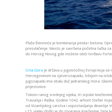
Plaža Đenovića je kombinacija peska i betona. Opr
presvlačenje. Mesto je savršena početna tačka za 
do Herceg Novog gde možete obići tvrđavu Forte Ma
Crna Gora
je država u jugoistočnoj Evropi koja se 
Hercegovinom na sjeverozapadu, Srbijom na istoku
jugozapadu ima obalu duž Jadranskog mora. Glavni i
prijestonice.
Tokom ranog srednjeg vijeka, tri srpske kneževine
Travunija i Raška. Godine 1042. arhont Stefan Voji
od Vizantijskog carstva i uspostavljanja dinastije 
i 15. vijeku došlo je do stvaranja Kneževine Zete 