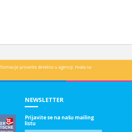
formacije proverite direktno u agenciji. Hvala na
NEWSLETTER
Prijavite se na našu mailing
listu