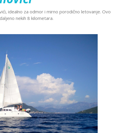
Montekat
lc
Ohrid
vići, idealno za odmor i mirno porodično letovanje. Ovo
đa
Provansa
daljeno nekih 8 kilometara.
Rejkjavik
Temišvar
Sankt
navija
ada
Ohrid
Banje Srbije
Petersburg
l Šeik
Etno sela
ija
Valensija
renje