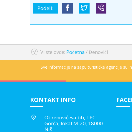
Podeli:
Vi ste ovde:
Početna
/
Đenovići
Sve informacije na sajtu turističke agencije su 
KONTAKT INFO
FAC
Obrenovićeva bb, TPC
Gorča, lokal M-20, 18000
Niš