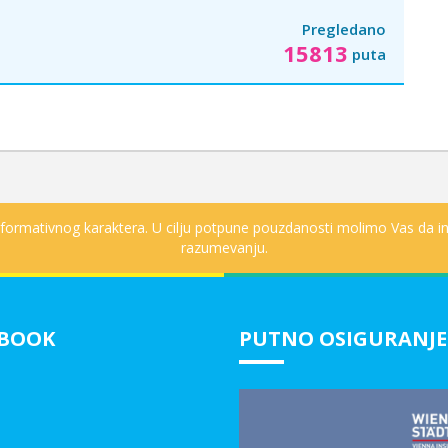
Pregledano
15813
puta
informativnog karaktera. U cilju potpune pouzdanosti molimo Vas da in
razumevanju.
EBOOK
PUTNO OSIGURANJE