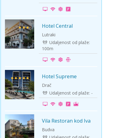
ini
Solun polazak iz Niša
Temišvar polazak iz Niša
Hotel Central
-5%
Lutraki
Udaljenost od plaže:
100m
Hotel Supreme
Na plaži
Drač
Udaljenost od plaže: -
Vila Restoran kod Iva
LETO 2026
Budva
Udaljenost od plaže: