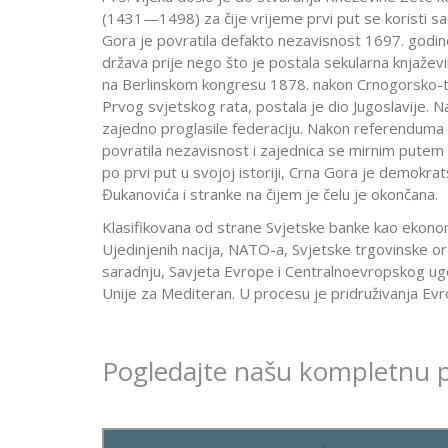
(1431—1498) za čije vrijeme prvi put se koristi s
Gora je povratila defakto nezavisnost 1697. godin
država prije nego što je postala sekularna knjaževi
na Berlinskom kongresu 1878. nakon Crnogorsko-tu
Prvog svjetskog rata, postala je dio Jugoslavije. N
zajedno proglasile federaciju. Nakon referenduma
povratila nezavisnost i zajednica se mirnim putem
po prvi put u svojoj istoriji, Crna Gora je demokrat
Đukanovića i stranke na čijem je čelu je okončana.
Klasifikovana od strane Svjetske banke kao ekonom
Ujedinjenih nacija, NATO-a, Svjetske trgovinske or
saradnju, Savjeta Evrope i Centralnoevropskog ugo
Unije za Mediteran. U procesu je pridruživanja Evro
Pogledajte našu kompletnu