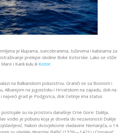
emljena je klupama, suncobranima, tuševima i kabinama za
istraživanje prelepe okoline Boke Kotorske. Lako se stiže
re i Kanli kulu ili
Kotor
.
nalazi na Balkanskom poluostrvu. Graniči se sa Bosnom i
, Albanijom na jugoistoku i Hrvatskom na zapadu, dok na
 najveći grad je Podgorica, dok Cetinje ima status
 postojale su na prostoru današnje Crne Gore: Duklja,
slav vodio je pobunu koja je dovela do nezavisnosti Duklje
Vojislavljević. Nakon dvovjekovne vladavine Nemanjića, u 14.
kojom su vladale dinastije Balšić (1356—1421) i Crnojević