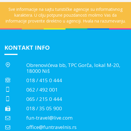
Sve informacije na sajtu turističke agencije su informativnog
karaktera. U cilju potpune pouzdanosti molimo Vas da
informacije proverite direktno u agenciji. Hvala na razumevanju.
KONTAKT INFO
Obrenovićeva bb, TPC Gorča, lokal M-20,
18000 Niš
018 / 415 0 444
062 / 492 001
065 / 215 0 444
018 / 35 05 900
fun-travel@live.com
office@funtravelnis.rs