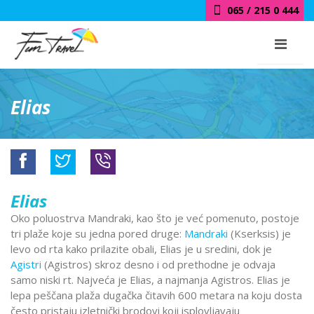
065 / 215 0 444
Elias
Elias
Oko poluostrva Mandraki, kao što je već pomenuto, postoje
tri plaže koje su jedna pored druge:
Mandraki
(Kserksis) je
levo od rta kako prilazite obali, Elias je u sredini, dok je
Agistri
(Agistros) skroz desno i od prethodne je odvaja
samo niski rt. Najveća je Elias, a najmanja Agistros. Elias je
lepa peščana plaža dugačka čitavih 600 metara na koju dosta
često pristaju izletnički brodovi koji isplovljavaju