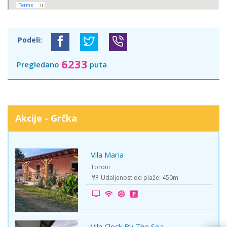
Podeli:
6233
Pregledano
puta
Akcije - Grčka
Vila Maria
-15%
Toroni
Udaljenost od plaže: 450m
Vila Clock By The Sea