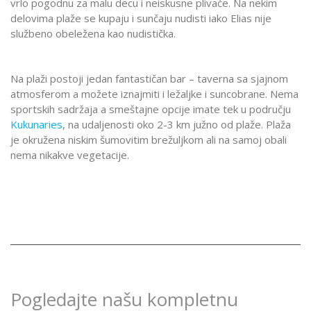
vrlo pogodnu za malu decu i neiskusne plivače. Na nekim
delovima plaže se kupaju i sunčaju nudisti iako Elias nije
službeno obeležena kao nudistička.
Na plaži postoji jedan fantastičan bar – taverna sa sjajnom
atmosferom a možete iznajmiti i ležaljke i suncobrane. Nema
sportskih sadržaja a smeštajne opcije imate tek u području
Kukunaries
, na udaljenosti oko 2-3 km južno od plaže. Plaža
je okružena niskim šumovitim brežuljkom ali na samoj obali
nema nikakve vegetacije.
Pogledajte našu kompletnu