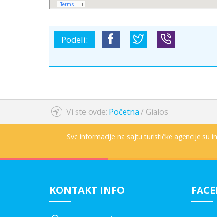
Podeli:
Vi ste ovde:
Početna
/
Gialos
Sve informacije na sajtu turističke agencije su 
KONTAKT INFO
FAC