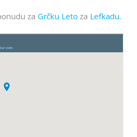
 ponudu za
Grčku Leto
za
Lefkadu
.