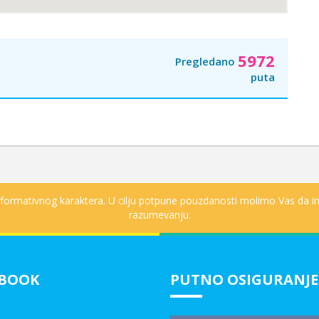
5972
Pregledano
puta
informativnog karaktera. U cilju potpune pouzdanosti molimo Vas da in
razumevanju.
EBOOK
PUTNO OSIGURANJE