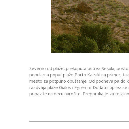
Severno od plaže, p
reko
puta ostrva Sesula, postoji
popularna poput plaže Porto Katsiki na primer, ta
mesto za potpuno opuštanje. Od podneva pa do ka
razdvaja plaže Gialos i Egremni. Dodatni oprez se
pripazite na decu naročito. Preporuka je za totalno