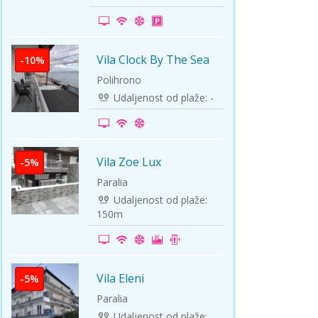
ini
Solun polazak iz Niša
Temišvar polazak iz Niša
Vila Clock By The Sea
-10%
Polihrono
Udaljenost od plaže: -
Vila Zoe Lux
-5%
Paralia
Udaljenost od plaže:
150m
Vila Eleni
-5%
Paralia
Udaljenost od plaže: