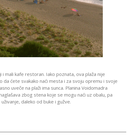
 i mali kafe restoran. Iako poznata, ova plaža nije
ko da ćete svakako naći mesta i za svoju opremu i svoje
sno uveče na plaži ima sunca. Planina Voidomadra
 naglašava zbog stena koje se mogu naći uz obalu, pa
 uživanje, daleko od buke i gužve.