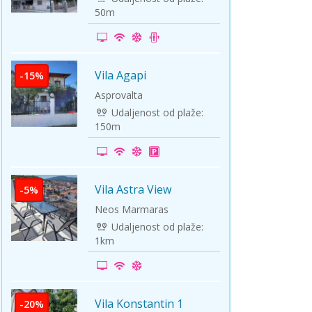
50m
Vila Agapi
-15%
Asprovalta
Udaljenost od plaže:
150m
Vila Astra View
-5%
Neos Marmaras
Udaljenost od plaže:
1km
Vila Konstantin 1
-20%