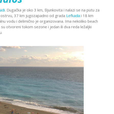
Montekat
lc
Ohrid
adi
. Dugačka je oko 3 km, šljunkovita i nalazi se na putu za
đa
Provansa
na ostrvu, 37 km jugozapadno od grada
Lefkada
i 18 km
Rejkjavik
talnu vodu i delimično je organizovana. Ima nekoliko beach
su otvoreni tokom sezone i jedan ili dva reda ležaljki
Temišvar
u.
Sankt
navija
ada
Ohrid
Banje Srbije
Petersburg
l Šeik
Etno sela
ija
Valensija
renje