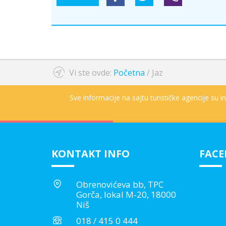
Vi ste ovde:
Početna
/
Jaz
Sve informacije na sajtu turističke agencije su 
KONTAKT INFO
FAC
Obrenovićeva bb, TPC
Gorča, lokal M-20, 18000
Niš
018 / 415 0 444