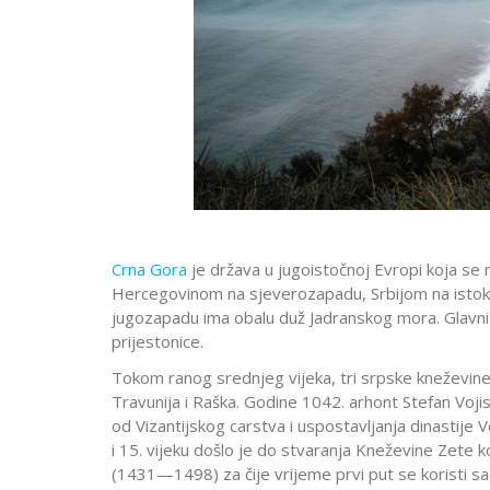
Crna Gora
je država u jugoistočnoj Evropi koja se 
Hercegovinom na sjeverozapadu, Srbijom na istoku
jugozapadu ima obalu duž Jadranskog mora. Glavni i
prijestonice.
Tokom ranog srednjeg vijeka, tri srpske kneževine
Travunija i Raška. Godine 1042. arhont Stefan Voji
od Vizantijskog carstva i uspostavljanja dinastije 
i 15. vijeku došlo je do stvaranja Kneževine Zete 
(1431—1498) za čije vrijeme prvi put se koristi s