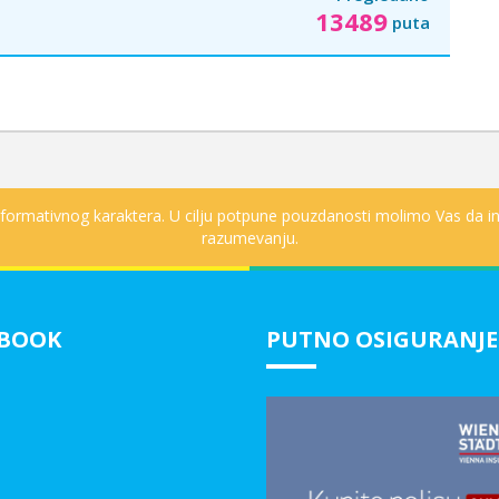
13489
puta
informativnog karaktera. U cilju potpune pouzdanosti molimo Vas da in
razumevanju.
EBOOK
PUTNO OSIGURANJE