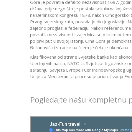
Gora je povratila defakto nezavisnost 1697. godin
država prije nego što je postala sekularna knjaževi
na Berlinskom kongresu 1878. nakon Crnogorsko-tu
Prvog svjetskog rata, postala je dio Jugoslavije. N
zajedno proglasile federaciju. Nakon referenduma
povratila nezavisnost i zajednica se mirnim putem
po prvi put u svojoj istoriji, Crna Gora je demokrat
Đukanovića i stranke na čijem je čelu je okončana.
Klasifikovana od strane Svjetske banke kao ekonom
Ujedinjenih nacija, NATO-a, Svjetske trgovinske or
saradnju, Savjeta Evrope i Centralnoevropskog ugo
Unije za Mediteran. U procesu je pridruživanja Evro
Pogledajte našu kompletnu