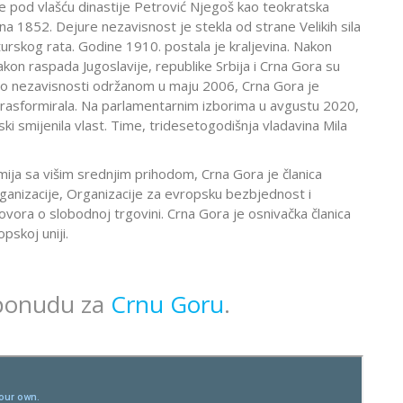
e pod vlašću dinastije Petrović Njegoš kao teokratska
na 1852. Dejure nezavisnost je stekla od strane Velikih sila
rskog rata. Godine 1910. postala je kraljevina. Nakon
akon raspada Jugoslavije, republike Srbija i Crna Gora su
 o nezavisnosti održanom u maju 2006, Crna Gora je
 rasformirala. Na parlamentarnim izborima u avgustu 2020,
ski smijenila vlast. Time, tridesetogodišnja vladavina Mila
ija sa višim srednjim prihodom, Crna Gora je članica
ganizacije, Organizacije za evropsku bezbjednost i
vora o slobodnoj trgovini. Crna Gora je osnivačka članica
pskoj uniji.
 ponudu za
Crnu Goru
.