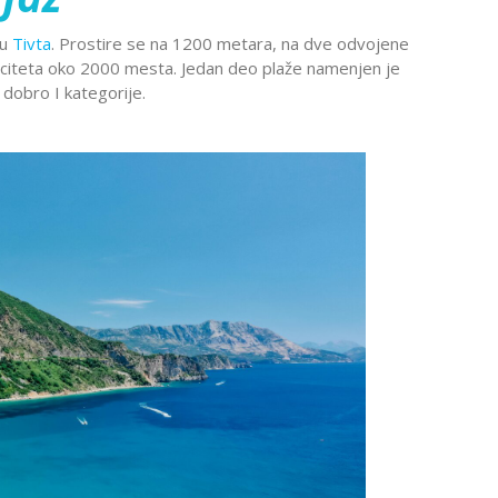
Montekat
lc
Ohrid
cu
Tivta
. Prostire se na 1200 metara, na dve odvojene
đa
Provansa
paciteta oko 2000 mesta. Jedan deo plaže namenjen je
Rejkjavik
 dobro I kategorije.
Temišvar
Sankt
navija
ada
Ohrid
Banje Srbije
Petersburg
l Šeik
Etno sela
ija
Valensija
renje