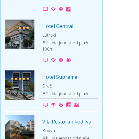
ini
Solun polazak iz Niša
Temišvar polazak iz Niša
Hotel Central
Lutraki
Udaljenost od plaže:
100m
Hotel Supreme
Drač
Udaljenost od plaže: -
Vila Restoran kod Iva
Budva
Udaljenost od plaže: