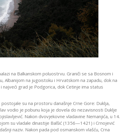
nalazi na Balkanskom poluostrvu. Graniči se sa Bosnom i
, Albanijom na jugoistoku i Hrvatskom na zapadu, dok na
 najveći grad je Podgorica, dok Cetinje ima status
 postojale su na prostoru današnje Crne Gore: Duklja,
slav vodio je pobunu koja je dovela do nezavisnosti Duklje
Vojislavljević. Nakon dvovjekovne vladavine Nemanjića, u 14.
kojom su vladale dinastije Balšić (1356—1421) i Crnojević
adašnji naziv. Nakon pada pod osmanskom vlašću, Crna