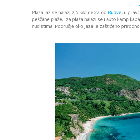
Dobre Vode
Alanja
Minhen
Moskva
Miško
Krstarenje
Plaža Jaz se nalazi 2,5 kilometra od
Budve
, u prav
Prag
Pariz
Peru
peščane plaže. Iza plaža nalazi se i auto kamp ka
guletom
Portorož
Portugal
Rim
nudistima. Područje oko Jaza je zaštićeno prirodno
Segedin
Sarajevo
Solun
Stokholm
Švajcarska
Skandi
Lošinj
Hurg
Aja Napa i
Istra
Šarm E
Trebinje
Trst
Venec
Protaras
Krsta
Dubrovnik
Vroclav
Limasol
Nilom
Jadranska
Larnaka
ostrva