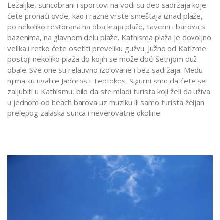
Ležaljke, suncobrani i sportovi na vodi su deo sadržaja koje
ćete pronaći ovde, kao i razne vrste smeštaja iznad plaže,
po nekoliko restorana na oba kraja plaže, taverni i barova s
bazenima, na glavnom delu plaže. Kathisma plaža je dovoljno
velika i retko ćete osetiti preveliku gužvu. Južno od Katizme
postoji nekoliko plaža do kojih se može doći šetnjom duž
obale. Sve one su relativno izolovane i bez sadržaja. Među
njima su uvalice Jadoros i Teotokos. Sigurni smo da ćete se
zaljubiti u Kathismu, bilo da ste mladi turista koji želi da uživa
u jednom od beach barova uz muziku ili samo turista željan
prelepog zalaska sunca i neverovatne okoline.