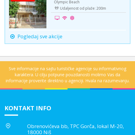
Olympic Beach
Udaljenost od plaže: 200m
Pogledaj sve akcije
Sve informacije na sajtu turističke agencije su informativnog
karaktera. U cilju potpune pouzdanosti molimo Vas da
informacije proverite direktno u agenciji. Hvala na razumevanju.
KONTAKT INFO
Obrenovićeva bb, TPC Gorča, lokal M-20,
18000 Niš