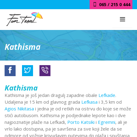
065 / 215 0 444
Kathisma
Kathisma
Kathisma je još jedan dragulj zapadne obale
Lefkade
.
Udaljena je 15 km od glavnog grada
Lefkasa
i 3,5 km od
Agios Nikitasa
i jedna je od retkih na ostrvu do koje se može
stići autobusom. Kathisma je podjednake lepote kao i dve
najpoznatije plaže na Lefkadi,
Porto Katsiki
i
Egremni
, ali je
vrlo lako dostupna, pa je savršena za sve koji žele da se
odmore od vožnje krivudavim putevima do plaža i spuštanja