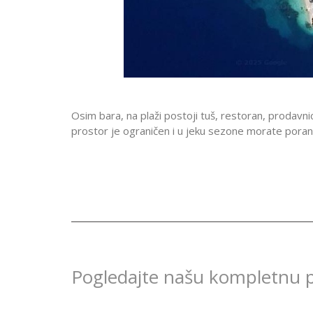
Osim bara, na plaži postoji tuš, restoran, prodav
prostor je ograničen i u jeku sezone morate porani
Pogledajte našu kompletnu