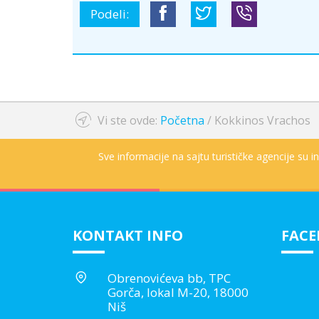
Podeli:
Vi ste ovde:
Početna
/
Kokkinos Vrachos
Sve informacije na sajtu turističke agencije su 
KONTAKT INFO
FAC
Obrenovićeva bb, TPC
Gorča, lokal M-20, 18000
Niš