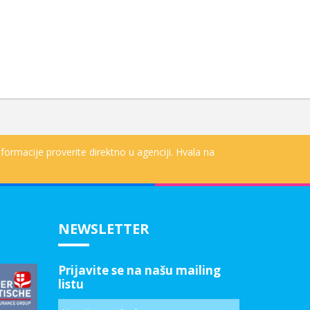
formacije proverite direktno u agenciji. Hvala na
NEWSLETTER
Prijavite se na našu mailing
listu