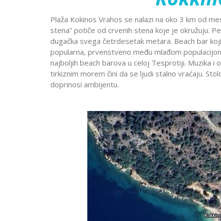
Dobre Vode
Alanja
Minhen
Moskva
Miško
Krstarenje
Plaža Kokinos Vrahos se nalazi na oko 3 km od m
Prag
Pariz
Peru
stena” potiče od crvenih stena koje je okružuju. Peš
guletom
Portorož
Portugal
Rim
dugačka svega četrdesetak metara. Beach bar koji p
popularna, prvenstveno među mlađom populacijom. 
Segedin
Sarajevo
Solun
najboljih beach barova u celoj Tesprotiji. Muzika i
Stokholm
Švajcarska
Skandi
Lošinj
Hurg
tirkiznim morem čini da se ljudi stalno vraćaju. St
Aja Napa i
Istra
Šarm E
doprinosi ambijentu.
Trebinje
Trst
Venec
Protaras
Krsta
Dubrovnik
Vroclav
Limasol
Nilom
Jadranska
Larnaka
ostrva