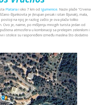
Montekat
lc
Ohrid
esta
Plataria
i oko 7 km od
Igumenice
. Naziv plaže “Crvena
đa
Provansa
čano-šljunkovita je (krupan pesak i sitan šljunak), mala,
Rejkjavik
ostoji na njoj je razlog zašto je ova plaža toliko
Ovo je, naime, po mišljenju mnogih turista jedan od
Temišvar
 opuštena atmosfera u kombinaciji sa prelepim zelenilom i
Sankt
navija
ada
Ohrid
Banje Srbije
olovi i stolice su raspoređeni između maslina što dodatno
Petersburg
l Šeik
Etno sela
ija
Valensija
renje