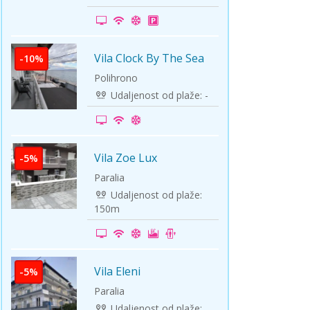
ini
Solun polazak iz Niša
Temišvar polazak iz Niša
Vila Clock By The Sea
-10%
Polihrono
Udaljenost od plaže: -
Vila Zoe Lux
-5%
Paralia
Udaljenost od plaže:
150m
Vila Eleni
-5%
Paralia
Udaljenost od plaže: