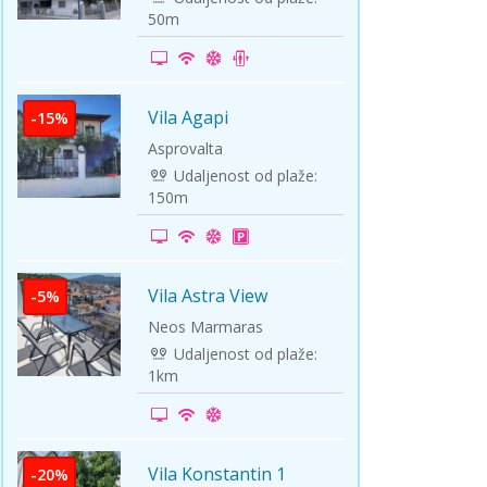
50m
Vila Agapi
-15%
Asprovalta
Udaljenost od plaže:
150m
Vila Astra View
-5%
Neos Marmaras
Udaljenost od plaže:
1km
Vila Konstantin 1
-20%