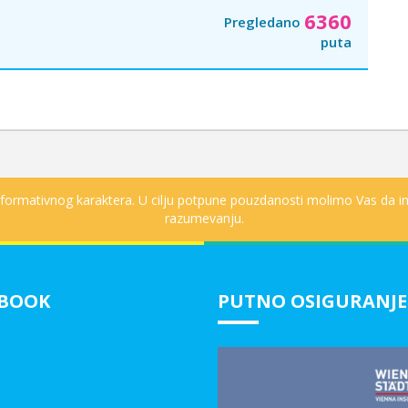
6360
Pregledano
puta
informativnog karaktera. U cilju potpune pouzdanosti molimo Vas da in
razumevanju.
EBOOK
PUTNO OSIGURANJE