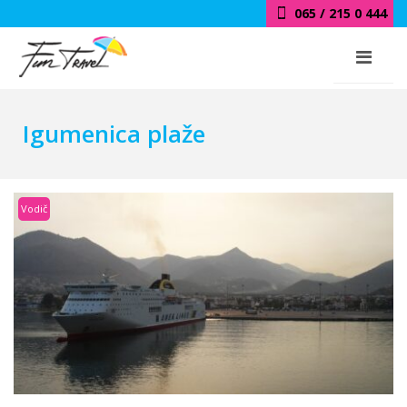
065 / 215 0 444
Igumenica plaže
Vodič