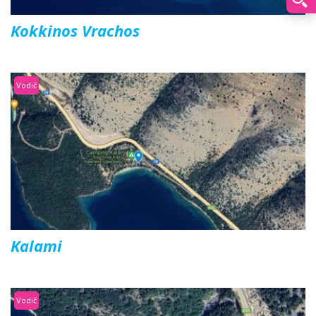
Kokkinos Vrachos
Vodič
Kalami
Vodič