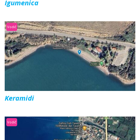
Igumenica
Vodič
Keramidi
Vodič