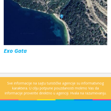
Exo Gata
Sve informacije na sajtu turističke agencije su informativnog
karaktera. U cilju potpune pouzdanosti molimo Vas da
informacije proverite direktno u agenciji. Hvala na razumevanju.