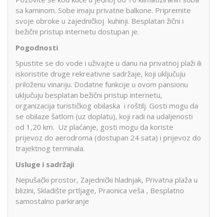
sa kaminom. Sobe imaju privatne balkone. Pripremite
svoje obroke u zajedničkoj kuhinji. Besplatan žični i
bežični pristup internetu dostupan je.
Pogodnosti
Spustite se do vode i uživajte u danu na privatnoj plaži ili
iskoristite druge rekreativne sadržaje, koji uključuju
priloženu vinariju. Dodatne funkcije u ovom pansionu
uključuju besplatan bežični pristup internetu,
organizacija turističkog obilaska i roštilj. Gosti mogu da
se obilaze šatlom (uz doplatu), koji radi na udaljenosti
od 1,20 km. Uz plaćanje, gosti mogu da koriste
prijevoz do aerodroma (dostupan 24 sata) i prijevoz do
trajektnog terminala.
Usluge i sadržaji
Nepušački prostor, Zajednički hladnjak, Privatna plaža u
blizini, Skladište prtljage, Praonica veša , Besplatno
samostalno parkiranje