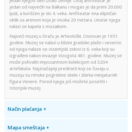
jedan njegov deo iznad zemlje. Ovaj amfiteatar je
jedan od najvećih na Balkanu i mogao je da primi 20.000
ljudi, a korišćen je do 4. veka. Amfiteatar ima eliptičan
oblik sa arenom koja je visoka 20 metara. Unutar njega
nalazi se kapela s mozaikom.
Najveći muzej u Draču je Arheološki. Osnovan je 1951.
godine. Muzej se nalazi u blizini gradske plaže i severno
od njega nalaze se vizantijski zidovi iz 6. veka koji su
izgrađeni nakon invazije Vizogota 481. godine. Muzej se
može pohvaliti impozantnom kolekcijom od 3204
artefakata. Najznačajniji predmeti koji se čuvaju u
muzeju su rimske pogrebne skele i zbirka minijaturnih
figura Venere. Pored njega još možete posetiti i
Istorijski muzej.
Način plaćanja
Mapa smeštaja