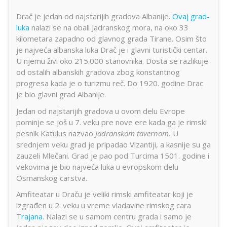
Drač je jedan od najstarijih gradova Albanije.
Ovaj grad-
luka
nalazi se na obali Jadranskog mora, na oko 33
kilometara zapadno od glavnog grada Tirane. Osim što
je najveća albanska luka Drač je i glavni turistički centar.
U njemu živi oko 215.000 stanovnika. Dosta se razlikuje
od ostalih albanskih gradova zbog konstantnog
progresa kada je o turizmu reč. Do 1920. godine Drac
je bio glavni grad Albanije.
Jedan od najstarijih gradova u ovom delu Evrope
pominje se još u 7. veku pre nove ere kada ga je rimski
pesnik Katulus nazvao
Jadranskom tavernom.
U
srednjem veku grad je pripadao Vizantiji, a kasnije su ga
zauzeli Mlečani. Grad je pao pod Turcima 1501. godine i
vekovima je bio najveća luka u evropskom delu
Osmanskog carstva.
Amfiteatar u Draču je veliki rimski amfiteatar koji je
izgrađen u 2. veku u vreme vladavine rimskog cara
T
rajana
. Nalazi se u samom centru grada i samo je