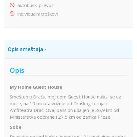
autobuski prevoz
individualni troškovi
Opis smeštaja
Opis
My Home Guest House
Smešten u Draču, moj dom Guest House nalazi se uz
more, na 10 minuta vožnje od Draškog tornja i
Amfiteatra Drač. Ovaj pansion udaljen je 36,9 km od
Ministarstva odbrane i 27,5 km od zamka Preze.
Sobe
Pozovite se kod kuće u jednoj od 10 klimatiziranih soba