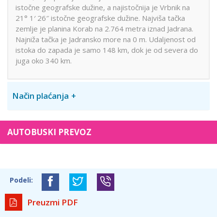
istočne geografske dužine, a najistočnija je Vrbnik na
21° 1′ 26″ istočne geografske dužine. Najviša tačka
zemlje je planina Korab na 2.764 metra iznad Jadrana.
Najniža tačka je Jadransko more na 0 m. Udaljenost od
istoka do zapada je samo 148 km, dok je od severa do
juga oko 340 km.
Način plaćanja
AUTOBUSKI PREVOZ
Podeli:
Preuzmi PDF