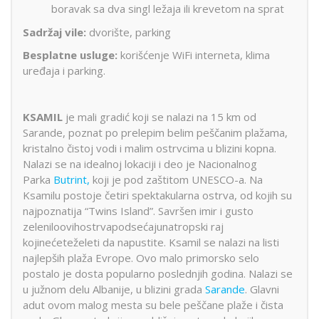
boravak sa dva singl ležaja ili krevetom na sprat
Sadržaj vile:
dvorište, parking
Besplatne usluge:
korišćenje WiFi interneta, klima
uređaja i parking.
KSAMIL
je mali gradić koji se nalazi na 15 km od
Sarande, poznat po prelepim belim peščanim plažama,
kristalno čistoj vodi i malim ostrvcima u blizini kopna.
Nalazi se na idealnoj lokaciji i deo je Nacionalnog
Parka
Butrint,
koji je pod zaštitom UNESCO-a. Na
Ksamilu postoje četiri spektakularna ostrva, od kojih su
najpoznatija “Twins Island”. Savršen imir i gusto
zeleniloovihostrvapodsećajunatropski raj
kojinećeteželeti da napustite. Ksamil se nalazi na listi
najlepših plaža Evrope. Ovo malo primorsko selo
postalo je dosta popularno poslednjih godina. Nalazi se
u južnom delu Albanije, u blizini grada
Sarande
. Glavni
adut ovom malog mesta su bele peščane plaže i čista