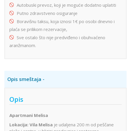
Autobuski prevoz, koji je moguće dodatno uplatiti
Putno zdravstveno osiguranje
Boravišnu taksu, koja iznosi 1€ po osobi dnevno i
plaća se prilikom rezervacije,
Sve ostalo što nije predviđeno i obuhvaćeno
aranžmanom.
Opis smeštaja
Opis
Apartmani Melisa
Lokacija: Vila Melisa
je udaljena 200 m od peščane