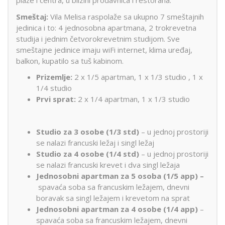
plaže i centra, u blizini prodavnica i restorana.
Smeštaj:
Vila Melisa raspolaže sa ukupno 7 smeštajnih
jedinica i to: 4 jednosobna apartmana, 2 trokrevetna
studija i jednim četvorokrevetnim studijom. Sve
smeštajne jedinice imaju wiFi internet, klima uređaj,
balkon, kupatilo sa tuš kabinom.
Prizemlje:
2 x 1/5 apartman, 1 x 1/3 studio , 1 x
1/4 studio
Prvi sprat:
2 x 1/4 apartman, 1 x 1/3 studio
Studio za 3 osobe (1/3 std)
– u jednoj prostoriji
se nalazi francuski ležaj i singl ležaj
Studio za 4 osobe (1/4 std)
– u jednoj prostoriji
se nalazi francuski krevet i dva singl ležaja
Jednosobni apartman za 5 osoba (1/5 app) –
spavaća soba sa francuskim ležajem, dnevni
boravak sa singl ležajem i krevetom na sprat
Jednosobni apartman za 4 osobe (1/4 app)
–
spavaća soba sa francuskim ležajem, dnevni