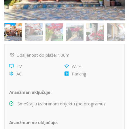
Udaljenost od plaže: 100m
TV
Wi-Fi
AC
Parking
Aranžman uključuje:
Smeštaj u izabranom objektu (po programu).
Aranžman ne uključuje: