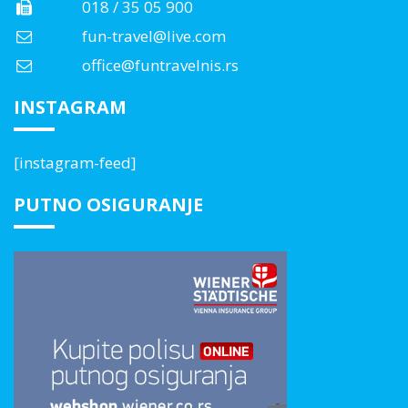
018 / 35 05 900
fun-travel@live.com
office@funtravelnis.rs
INSTAGRAM
[instagram-feed]
PUTNO OSIGURANJE