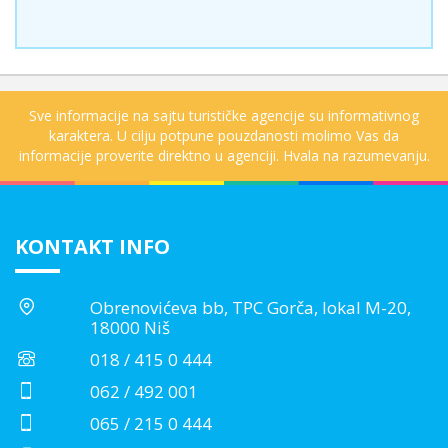
Sve informacije na sajtu turističke agencije su informativnog
karaktera. U cilju potpune pouzdanosti molimo Vas da
informacije proverite direktno u agenciji. Hvala na razumevanju.
KONTAKT INFO
Obrenovićeva bb, TPC Gorča, lokal M-20,
18000 Niš
018 / 415 0 444
062 / 492 001
065 / 215 0 444