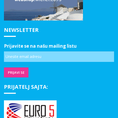
NEWSLETTER
Prijavite se na našu mailing listu
PRIJATELJ SAJTA: