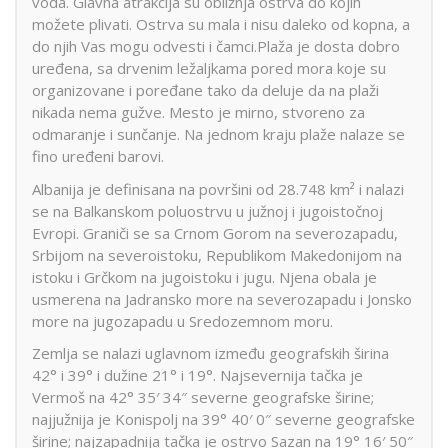
voda. Glavna atrakcija su obližnja ostrva do kojih
možete plivati. Ostrva su mala i nisu daleko od kopna, a
do njih Vas mogu odvesti i čamci.Plaža je dosta dobro
uređena, sa drvenim ležaljkama pored mora koje su
organizovane i poređane tako da deluje da na plaži
nikada nema gužve. Mesto je mirno, stvoreno za
odmaranje i sunčanje. Na jednom kraju plaže nalaze se
fino uređeni barovi.
Albanija je definisana na površini od 28.748 km² i nalazi
se na Balkanskom poluostrvu u južnoj i jugoistočnoj
Evropi. Graniči se sa Crnom Gorom na severozapadu,
Srbijom na severoistoku, Republikom Makedonijom na
istoku i Grčkom na jugoistoku i jugu. Njena obala je
usmerena na Jadransko more na severozapadu i Jonsko
more na jugozapadu u Sredozemnom moru.
Zemlja se nalazi uglavnom između geografskih širina
42° i 39° i dužine 21° i 19°. Najsevernija tačka je
Vermoš na 42° 35′ 34″ severne geografske širine;
najjužnija je Konispolj na 39° 40′ 0″ severne geografske
širine; najzapadnija tačka je ostrvo Sazan na 19° 16′ 50″