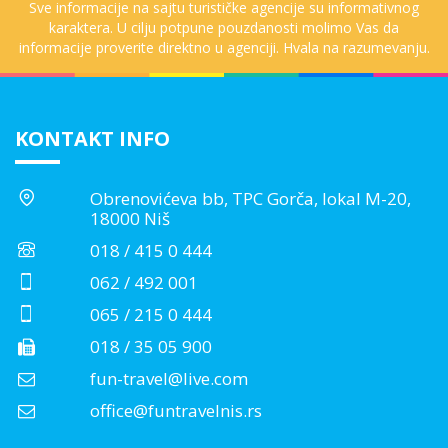
Sve informacije na sajtu turističke agencije su informativnog
karaktera. U cilju potpune pouzdanosti molimo Vas da
informacije proverite direktno u agenciji. Hvala na razumevanju.
KONTAKT INFO
Obrenovićeva bb, TPC Gorča, lokal M-20,
18000 Niš
018 / 415 0 444
062 / 492 001
065 / 215 0 444
018 / 35 05 900
fun-travel@live.com
office@funtravelnis.rs