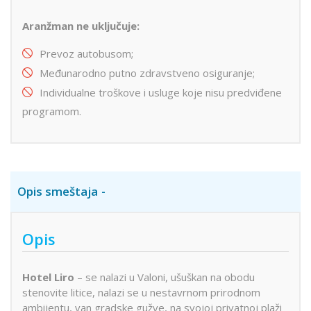
Aranžman ne uključuje:
Prevoz autobusom;
Međunarodno putno zdravstveno osiguranje;
Individualne troškove i usluge koje nisu predviđene
programom.
Opis smeštaja
Opis
Hotel Liro
– se nalazi u Valoni, ušuškan na obodu
stenovite litice, nalazi se u nestavrnom prirodnom
ambijentu, van gradske gužve, na svojoj privatnoj plaži