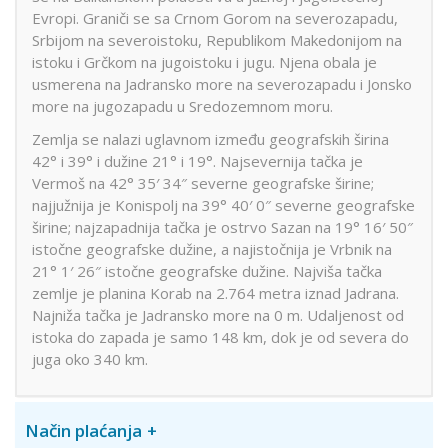
Evropi. Graniči se sa Crnom Gorom na severozapadu,
Srbijom na severoistoku, Republikom Makedonijom na
istoku i Grčkom na jugoistoku i jugu. Njena obala je
usmerena na Jadransko more na severozapadu i Jonsko
more na jugozapadu u Sredozemnom moru.
Zemlja se nalazi uglavnom između geografskih širina
42° i 39° i dužine 21° i 19°. Najsevernija tačka je
Vermoš na 42° 35′ 34″ severne geografske širine;
najjužnija je Konispolj na 39° 40′ 0″ severne geografske
širine; najzapadnija tačka je ostrvo Sazan na 19° 16′ 50″
istočne geografske dužine, a najistočnija je Vrbnik na
21° 1′ 26″ istočne geografske dužine. Najviša tačka
zemlje je planina Korab na 2.764 metra iznad Jadrana.
Najniža tačka je Jadransko more na 0 m. Udaljenost od
istoka do zapada je samo 148 km, dok je od severa do
juga oko 340 km.
Način plaćanja