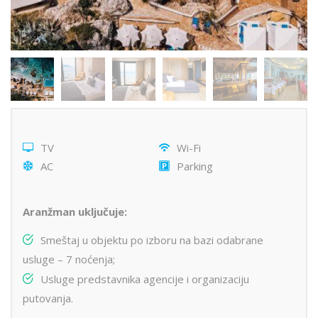
TV
Wi-Fi
AC
Parking
Aranžman uključuje:
Smeštaj u objektu po izboru na bazi odabrane
usluge – 7 noćenja;
Usluge predstavnika agencije i organizaciju
putovanja.