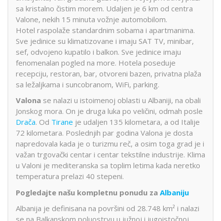
sa kristalno čistim morem. Udaljen je 6 km od centra
Valone, nekih 15 minuta vožnje automobilom.
Hotel raspolaže standardnim sobama i apartmanima.
Sve jedinice su klimatizovane i imaju SAT TV, minibar,
sef, odvojeno kupatilo i balkon. Sve jedinice imaju
fenomenalan pogled na more. Hotela poseduje
recepciju, restoran, bar, otvoreni bazen, privatna plaža
sa ležaljkama i suncobranom, WiFi, parking.
Valona
se nalazi u istoimenoj oblasti u Albaniji, na obali
Jonskog mora. On je druga luka po veličini, odmah posle
Drača
. Od
Tirane
je udaljen 135 kilometara, a od Italije
72 kilometara. Poslednjih par godina Valona je dosta
napredovala kada je o turizmu reč, a osim toga grad je i
važan trgovački centar i centar tekstilne industrije. Klima
u Valoni je mediteranska sa toplim letima kada neretko
temperatura prelazi 40 stepeni.
Pogledajte našu kompletnu ponudu za
Albaniju
Albanija je definisana na površini od 28.748 km² i nalazi
se na Balkanskom poluostrvu u južnoj i jugoistočnoj