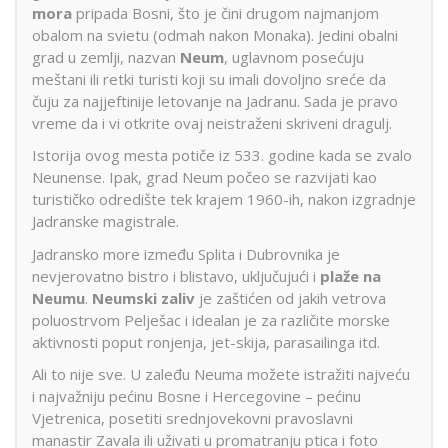
mora
pripada Bosni, što je čini drugom najmanjom
obalom na svietu (odmah nakon Monaka). Jedini obalni
grad u zemlji, nazvan
Neum
, uglavnom posećuju
meštani ili retki turisti koji su imali dovoljno sreće da
čuju za najjeftinije letovanje na Jadranu. Sada je pravo
vreme da i vi otkrite ovaj neistraženi skriveni dragulj.
Istorija ovog mesta potiče iz 533. godine kada se zvalo
Neunense. Ipak, grad Neum počeo se razvijati kao
turističko odredište tek krajem 1960-ih, nakon izgradnje
Jadranske magistrale.
Jadransko more između Splita i Dubrovnika je
nevjerovatno bistro i blistavo, uključujući i
plaže na
Neumu
.
Neumski zaliv
je zaštićen od jakih vetrova
poluostrvom Pelješac i idealan je za različite morske
aktivnosti poput ronjenja, jet-skija, parasailinga itd.
Ali to nije sve. U zaleđu Neuma možete istražiti najveću
i najvažniju pećinu Bosne i Hercegovine – pećinu
Vjetrenica, posetiti srednjovekovni pravoslavni
manastir Zavala ili uživati u promatranju ptica i foto