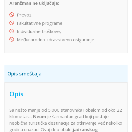
Aranžman ne uključuje:
Prevoz
Fakultativne programe,
Individualne troškove,
Međunarodno zdravstveno osiguranje
Opis smeštaja
Opis
Sa nešto manje od 5.000 stanovnika i obalom od oko 22
kilometara,
Neum
je šarmantan grad koji postaje
neobična turistička destinacija za otkrivanje već nekoliko
godina unazad. Ovaj deo obale
jadranskog