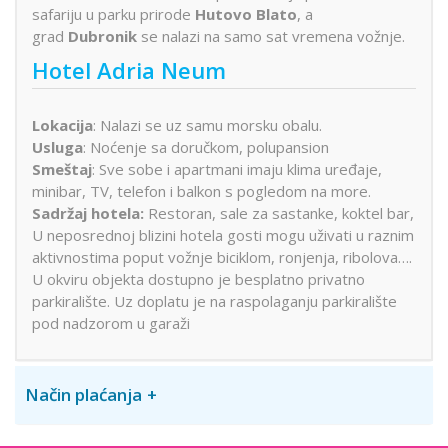
safariju u parku prirode
Hutovo Blato
, a
grad
Dubronik
se nalazi na samo sat vremena vožnje.
Hotel Adria Neum
Lokacija
: Nalazi se uz samu morsku obalu.
Usluga
: Noćenje sa doručkom, polupansion
Smeštaj
: Sve sobe i apartmani imaju klima uređaje,
minibar, TV, telefon i balkon s pogledom na more.
Sadržaj hotela:
Restoran, sale za sastanke, koktel bar,
U neposrednoj blizini hotela gosti mogu uživati u raznim
aktivnostima poput vožnje biciklom, ronjenja, ribolova….
U okviru objekta dostupno je besplatno privatno
parkiralište. Uz doplatu je na raspolaganju parkiralište
pod nadzorom u garaži
Način plaćanja