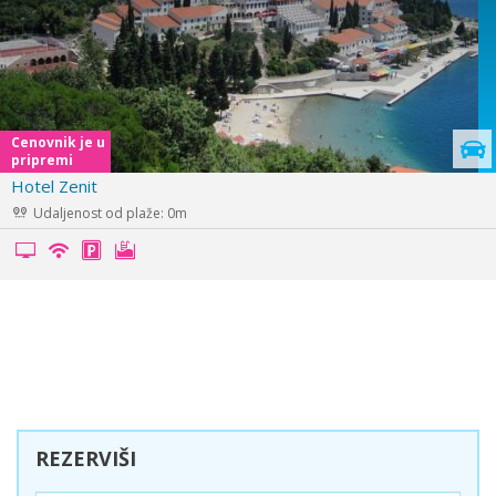
Cenovnik je u
pripremi
Hotel Agava
Udaljenost od plaže: 60m
REZERVIŠI