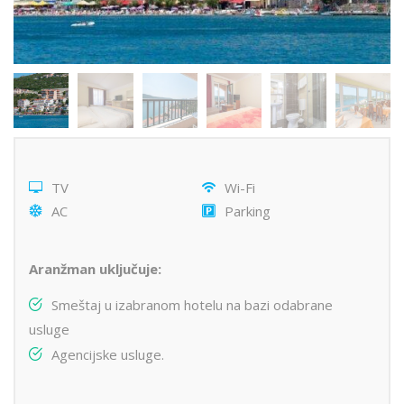
TV
Wi-Fi
AC
Parking
Aranžman uključuje:
Smeštaj u izabranom hotelu na bazi odabrane
usluge
Agencijske usluge.