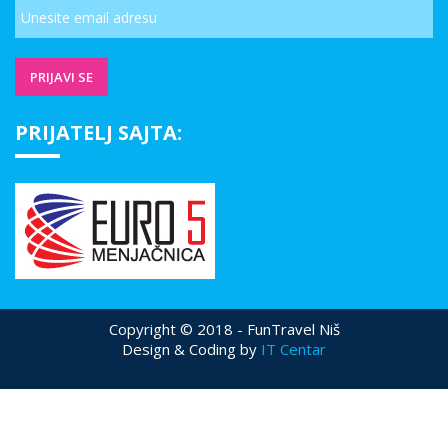
PRIJATELJ SAJTA:
Copyright © 2018 - FunTravel Niš
Design & Coding by
IT Centar