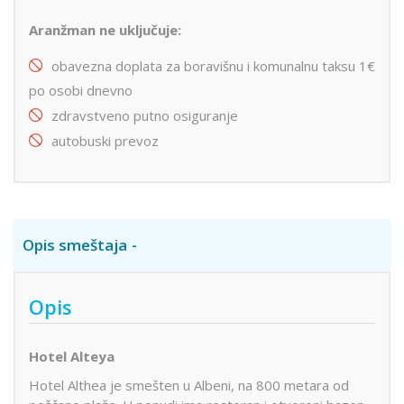
Aranžman ne uključuje:
obavezna doplata za boravišnu i komunalnu taksu 1€
po osobi dnevno
zdravstveno putno osiguranje
autobuski prevoz
Opis smeštaja
Opis
Hotel Alteya
Hotel Althea je smešten u Albeni, na 800 metara od