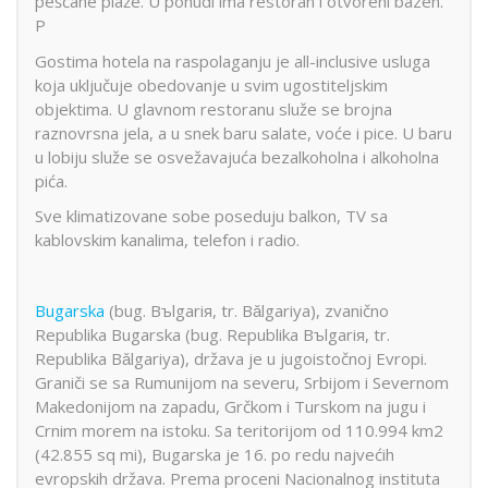
peščane plaže. U ponudi ima restoran i otvoreni bazen.
P
Gostima hotela na raspolaganju je all-inclusive usluga
koja uključuje obedovanje u svim ugostiteljskim
objektima. U glavnom restoranu služe se brojna
raznovrsna jela, a u snek baru salate, voće i pice. U baru
u lobiju služe se osvežavajuća bezalkoholna i alkoholna
pića.
Sve klimatizovane sobe poseduju balkon, TV sa
kablovskim kanalima, telefon i radio.
Bugarska
(bug. Bъlgariя, tr. Bǎlgariya), zvanično
Republika Bugarska (bug. Republika Bъlgariя, tr.
Republika Bǎlgariya), država je u jugoistočnoj Evropi.
Graniči se sa Rumunijom na severu, Srbijom i Severnom
Makedonijom na zapadu, Grčkom i Turskom na jugu i
Crnim morem na istoku. Sa teritorijom od 110.994 km2
(42.855 sq mi), Bugarska je 16. po redu najvećih
evropskih država. Prema proceni Nacionalnog instituta