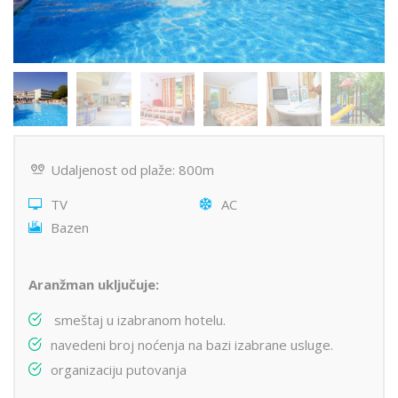
Udaljenost od plaže: 800m
TV
AC
Bazen
Aranžman uključuje:
smeštaj u izabranom hotelu.
navedeni broj noćenja na bazi izabrane usluge.
organizaciju putovanja