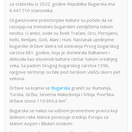
za statistiku iz 2022. godine Republika Bugarska ima
6.447.710 stanovnika.
Organizovane preistorijske kulture su počele da se
razvijaju na trenutnim bugarskim zemljištima tokom
neolita. U antici, ovde su živeli Tračani, Grci, Persijanci,
Kelti, Rimljani, Goti, Alani i Huni. Nastanak ujedinjene
bugarske države datira od osnivanja Prvog bugarskog
carstva 681. godine, koja je dominirala Balkanom i
delovala kao slovenski kulturni centar tokom srednjeg
veka. Sa padom Drugog bugarskog carstva 1396,
njegove teritorije su bile pod turskom vlašću skoro pet
vekova.
Države sa kojima se
Bugarska
graniči su: Rumunija,
Turska, Grčka, Severna Makedonija i Srbija. Površina
države iznosi 110.993,6 km².
Bugarska se nalazi na važnom prometnom pravcu koji
dolinom reke Marice povezuje srednju Evropu sa
Malom Azijom i Bliskim istokom.