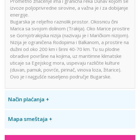
Prometno značenje ima i granična reka Dunav kojom se
izvoze poljoprivredne sirovine, a važna je i za dobijanje
energije.
Bugarska je reljefno raznolik prostor. Okosnicu čini
Marica sa svojom dolinom (Trakija). Oko Marice prostire
se Gornjotrakijska nizija (nazivaju je i Maričkom nizijom).
Nizija je ograničena Rodopima i Balkanom, a prostire na
dužini od oko 200 km i širini 40-70 km. Tu su plodne
obradive površine na kojima, uz maritimne klimatske
uticaje sa Egejskog mora, uspevaju različite kulture
(duvan, pamuk, povrće, pirinač, vinova loza, žitarice).
Ovo je i najgušće naseljeno područje Bugarske.
Način plaćanja
Mapa smeštaja