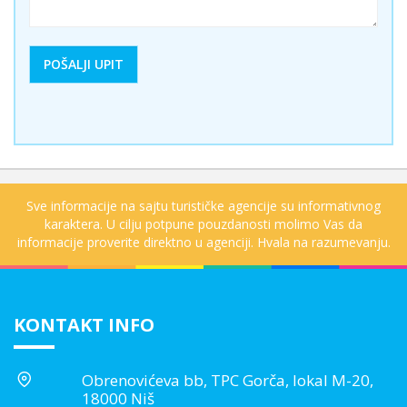
Sve informacije na sajtu turističke agencije su informativnog
karaktera. U cilju potpune pouzdanosti molimo Vas da
informacije proverite direktno u agenciji. Hvala na razumevanju.
KONTAKT INFO
Obrenovićeva bb, TPC Gorča, lokal M-20,
18000 Niš