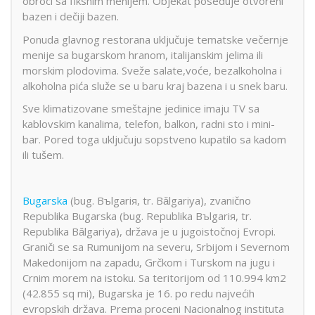
obroci sa fiksnim menijem. Objekat poseduje otvoreni
bazen i dečiji bazen.
Ponuda glavnog restorana uključuje tematske večernje
menije sa bugarskom hranom, italijanskim jelima ili
morskim plodovima. Sveže salate,voće, bezalkoholna i
alkoholna pića služe se u baru kraj bazena i u snek baru.
Sve klimatizovane smeštajne jedinice imaju TV sa
kablovskim kanalima, telefon, balkon, radni sto i mini-
bar. Pored toga uključuju sopstveno kupatilo sa kadom
ili tušem.
Bugarska
(bug. Bъlgariя, tr. Bǎlgariya), zvanično
Republika Bugarska (bug. Republika Bъlgariя, tr.
Republika Bǎlgariya), država je u jugoistočnoj Evropi.
Graniči se sa Rumunijom na severu, Srbijom i Severnom
Makedonijom na zapadu, Grčkom i Turskom na jugu i
Crnim morem na istoku. Sa teritorijom od 110.994 km2
(42.855 sq mi), Bugarska je 16. po redu najvećih
evropskih država. Prema proceni Nacionalnog instituta