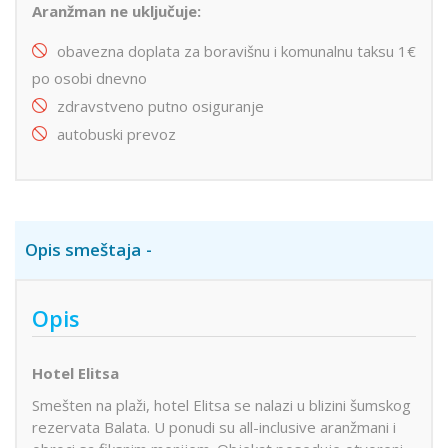
Aranžman ne uključuje:
obavezna doplata za boravišnu i komunalnu taksu 1€
po osobi dnevno
zdravstveno putno osiguranje
autobuski prevoz
Opis smeštaja
Opis
Hotel Elitsa
Smešten na plaži, hotel Elitsa se nalazi u blizini šumskog
rezervata Balata. U ponudi su all-inclusive aranžmani i