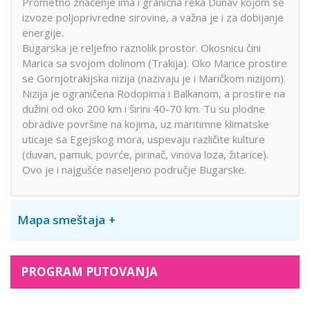
Prometno značenje ima i granična reka Dunav kojom se
izvoze poljoprivredne sirovine, a važna je i za dobijanje
energije.
Bugarska je reljefno raznolik prostor. Okosnicu čini
Marica sa svojom dolinom (Trakija). Oko Marice prostire
se Gornjotrakijska nizija (nazivaju je i Maričkom nizijom).
Nizija je ograničena Rodopima i Balkanom, a prostire na
dužini od oko 200 km i širini 40-70 km. Tu su plodne
obradive površine na kojima, uz maritimne klimatske
uticaje sa Egejskog mora, uspevaju različite kulture
(duvan, pamuk, povrće, pirinač, vinova loza, žitarice).
Ovo je i najgušće naseljeno područje Bugarske.
Mapa smeštaja
PROGRAM PUTOVANJA