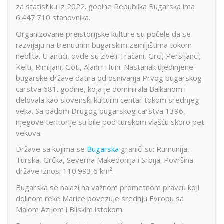
za statistiku iz 2022. godine Republika Bugarska ima
6.447.710 stanovnika.
Organizovane preistorijske kulture su počele da se
razvijaju na trenutnim bugarskim zemljištima tokom
neolita. U antici, ovde su živeli Tračani, Grci, Persijanci,
Kelti, Rimljani, Goti, Alani i Huni. Nastanak ujedinjene
bugarske države datira od osnivanja Prvog bugarskog
carstva 681. godine, koja je dominirala Balkanom i
delovala kao slovenski kulturni centar tokom srednjeg
veka. Sa padom Drugog bugarskog carstva 1396,
njegove teritorije su bile pod turskom vlašću skoro pet
vekova.
Države sa kojima se
Bugarska
graniči su: Rumunija,
Turska, Grčka, Severna Makedonija i Srbija. Površina
države iznosi 110.993,6 km².
Bugarska se nalazi na važnom prometnom pravcu koji
dolinom reke Marice povezuje srednju Evropu sa
Malom Azijom i Bliskim istokom.