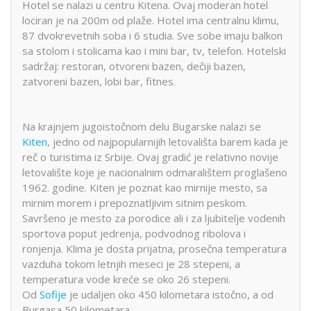
Hotel se nalazi u centru Kitena. Ovaj moderan hotel
lociran je na 200m od plaže. Hotel ima centralnu klimu,
87 dvokrevetnih soba i 6 studia. Sve sobe imaju balkon
sa stolom i stolicama kao i mini bar, tv, telefon. Hotelski
sadržaj: restoran, otvoreni bazen, dečiji bazen,
zatvoreni bazen, lobi bar, fitnes.
Na krajnjem jugoistočnom delu Bugarske nalazi se
Kiten
, jedno od najpopularnijih letovališta barem kada je
reč o turistima iz Srbije. Ovaj gradić je relativno novije
letovalište koje je nacionalnim odmaralištem proglašeno
1962. godine. Kiten je poznat kao mirnije mesto, sa
mirnim morem i prepoznatljivim sitnim peskom.
Savršeno je mesto za porodice ali i za ljubitelje vodenih
sportova poput jedrenja, podvodnog ribolova i
ronjenja. Klima je dosta prijatna, prosečna temperatura
vazduha tokom letnjih meseci je 28 stepeni, a
temperatura vode kreće se oko 26 stepeni.
Od
Sofije
je udaljen oko 450 kilometara istočno, a od
Burgasa 50 kilometara.