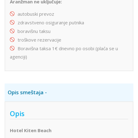
Aranžman ne uključuje:
autobuski prevoz
zdravstveno osiguranje putnika
boravišnu taksu
troškove rezervacije
Boravišna taksa 1€ dnevno po osobi (plaća se u
agenciji)
Opis smeštaja
Opis
Hotel Kiten Beach