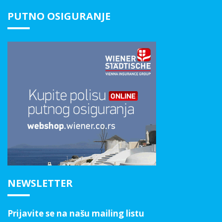
PUTNO OSIGURANJE
NEWSLETTER
Prijavite se na našu mailing listu