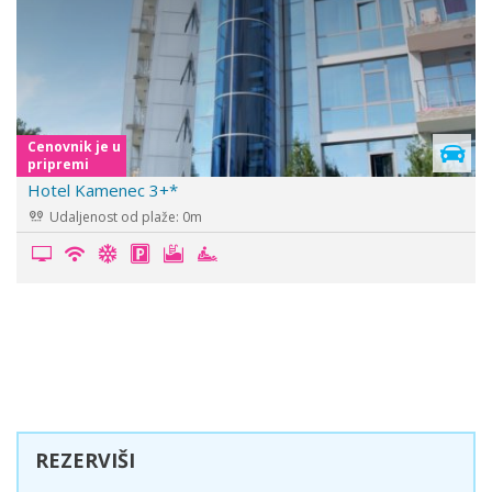
s
Cenovnik je u
pripremi
Hotel Onyx
Udaljenost od plaže: 200m
REZERVIŠI