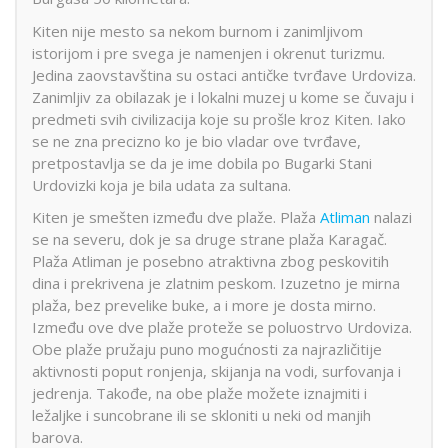
Kiten nije mesto sa nekom burnom i zanimljivom
istorijom i pre svega je namenjen i okrenut turizmu.
Jedina zaovstavština su ostaci antičke tvrđave Urdoviza.
Zanimljiv za obilazak je i lokalni muzej u kome se čuvaju i
predmeti svih civilizacija koje su prošle kroz Kiten. Iako
se ne zna precizno ko je bio vladar ove tvrđave,
pretpostavlja se da je ime dobila po Bugarki Stani
Urdovizki koja je bila udata za sultana.
Kiten je smešten između dve plaže. Plaža
Atliman
nalazi
se na severu, dok je sa druge strane plaža Karagač.
Plaža Atliman je posebno atraktivna zbog peskovitih
dina i prekrivena je zlatnim peskom. Izuzetno je mirna
plaža, bez prevelike buke, a i more je dosta mirno.
Između ove dve plaže proteže se poluostrvo Urdoviza.
Obe plaže pružaju puno mogućnosti za najrazličitije
aktivnosti poput ronjenja, skijanja na vodi, surfovanja i
jedrenja. Takođe, na obe plaže možete iznajmiti i
ležaljke i suncobrane ili se skloniti u neki od manjih
barova.