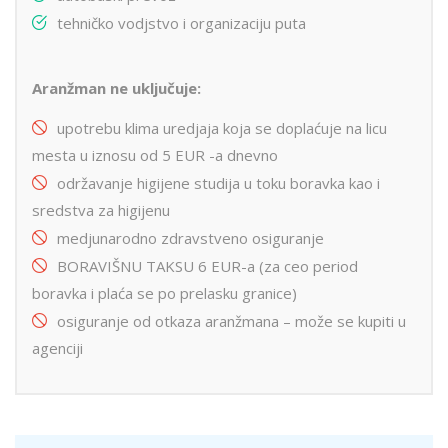
tehničko vodjstvo i organizaciju puta
Aranžman ne uključuje:
upotrebu klima uredjaja koja se doplaćuje na licu
mesta u iznosu od 5 EUR -a dnevno
održavanje higijene studija u toku boravka kao i
sredstva za higijenu
medjunarodno zdravstveno osiguranje
BORAVIŠNU TAKSU 6 EUR-a (za ceo period
boravka i plaća se po prelasku granice)
osiguranje od otkaza aranžmana – može se kupiti u
agenciji