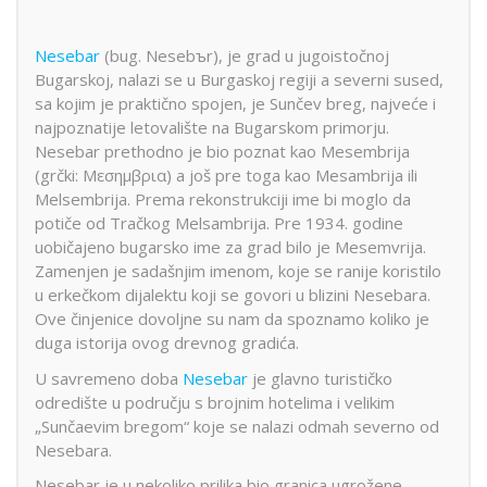
Nesebar
(bug. Nesebъr), je grad u jugoistočnoj
Bugarskoj, nalazi se u Burgaskoj regiji a severni sused,
sa kojim je praktično spojen, je Sunčev breg, najveće i
najpoznatije letovalište na Bugarskom primorju.
Nesebar prethodno je bio poznat kao Mesembrija
(grčki: Μεσημβρια) a još pre toga kao Mesambrija ili
Melsembrija. Prema rekonstrukciji ime bi moglo da
potiče od Tračkog Melsambrija. Pre 1934. godine
uobičajeno bugarsko ime za grad bilo je Mesemvrija.
Zamenjen je sadašnjim imenom, koje se ranije koristilo
u erkečkom dijalektu koji se govori u blizini Nesebara.
Ove činjenice dovoljne su nam da spoznamo koliko je
duga istorija ovog drevnog gradića.
U savremeno doba
Nesebar
je glavno turističko
odredište u području s brojnim hotelima i velikim
„Sunčaevim bregom“ koje se nalazi odmah severno od
Nesebara.
Nesebar je u nekoliko prilika bio granica ugrožene