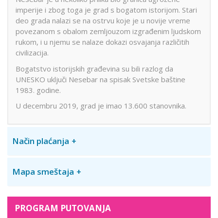
imperije i zbog toga je grad s bogatom istorijom. Stari
deo grada nalazi se na ostrvu koje je u novije vreme
povezanom s obalom zemljouzom izgrađenim ljudskom
rukom, i u njemu se nalaze dokazi osvajanja različitih
civilizacija.
Bogatstvo istorijskih građevina su bili razlog da
UNESKO uključi Nesebar na spisak Svetske baštine
1983. godine.
U decembru 2019, grad je imao 13.600 stanovnika.
Način plaćanja
Mapa smeštaja
PROGRAM PUTOVANJA