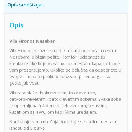
Opis smeštaja
Opis
Vila Hronos Nesebar
Vila Hronos nalazi se na 5-7 minuta od mora u centru
Nesebara, u blizini pošte. Komfor i udobnost su
karakteristike koje označavaju smeštajni kapacitet koje
vam prezentujemo. Ukoliko se odlučite da odsednete u
ovoj vili imaćete priliku da doživite pravu bugarsku
gostoljubivost.
Vila raspolaže dvokrevetnim, trokrevetnim,
četvorokrevetnim i petokrevetnim sobama. Svaka soba
je opremljena frižiderom, televizorom, terasom,
kupatilom sa TWC-om kao i klima uređajem.
Korišćenje klima uređaja doplaćuje se na licu mesta u
iznosu od 5 eur-a.