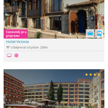
Cenovnik je u
pripremi
Hotel Victoria
Udaljenost od plaže: 200m