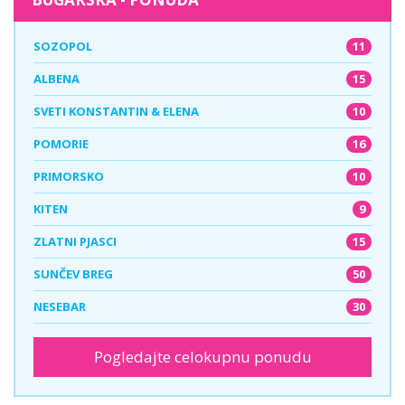
11
SOZOPOL
15
ALBENA
10
SVETI KONSTANTIN & ELENA
16
POMORIE
10
PRIMORSKO
9
KITEN
15
ZLATNI PJASCI
50
SUNČEV BREG
30
NESEBAR
Pogledajte celokupnu ponudu