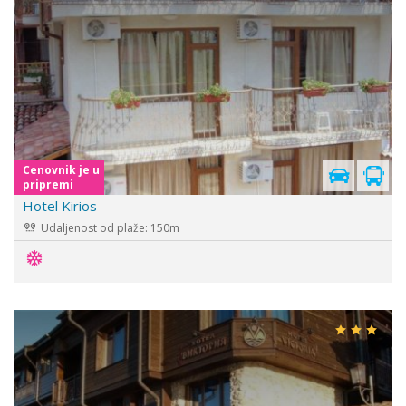
Cenovnik je u
pripremi
Hotel Kirios
Udaljenost od plaže: 150m