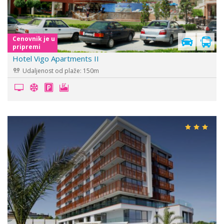
Cenovnik je u
pripremi
Hotel Vigo Apartments II
Udaljenost od plaže: 150m