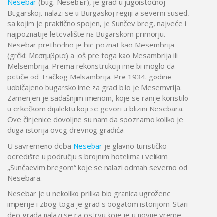
Nesebar
(bug. Nesebъr), je grad u jugoistočnoj
Bugarskoj, nalazi se u Burgaskoj regiji a severni sused,
sa kojim je praktično spojen, je Sunčev breg, najveće i
najpoznatije letovalište na Bugarskom primorju.
Nesebar prethodno je bio poznat kao Mesembrija
(grčki: Μεσημβρια) a još pre toga kao Mesambrija ili
Melsembrija. Prema rekonstrukciji ime bi moglo da
potiče od Tračkog Melsambrija. Pre 1934. godine
uobičajeno bugarsko ime za grad bilo je Mesemvrija.
Zamenjen je sadašnjim imenom, koje se ranije koristilo
u erkečkom dijalektu koji se govori u blizini Nesebara.
Ove činjenice dovoljne su nam da spoznamo koliko je
duga istorija ovog drevnog gradića.
U savremeno doba
Nesebar
je glavno turističko
odredište u području s brojnim hotelima i velikim
„Sunčaevim bregom“ koje se nalazi odmah severno od
Nesebara.
Nesebar je u nekoliko prilika bio granica ugrožene
imperije i zbog toga je grad s bogatom istorijom. Stari
deo grada nalazi se na ostrvu koje je u novije vreme