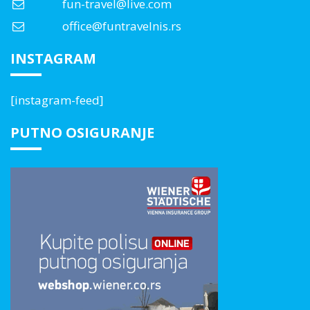
fun-travel@live.com
office@funtravelnis.rs
INSTAGRAM
[instagram-feed]
PUTNO OSIGURANJE