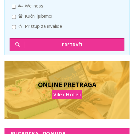
Wellness
Kućni ljubimci
Pristup za invalide
PRETRAŽI
ONLINE PRETRAGA
Vile i Hoteli
BUGARSKA - PONUDA