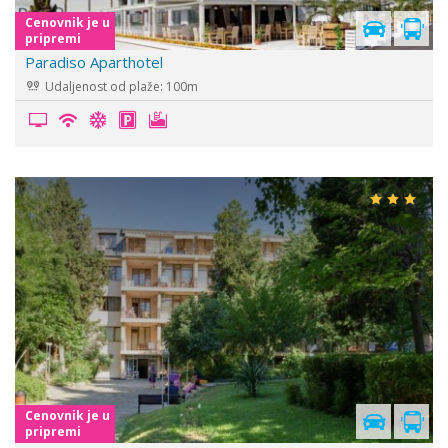
Cenovnik je u
pripremi
Paradiso Aparthotel
Udaljenost od plaže: 100m
Cenovnik je u
pripremi