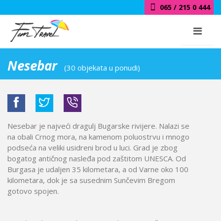
018 / 415 0 444
Nesebar
(30 objekata u ponudi)
Nesebar je najveći dragulj Bugarske rivijere. Nalazi se
na obali Crnog mora, na kamenom poluostrvu i mnogo
podseća na veliki usidreni brod u luci. Grad je zbog
bogatog antičnog nasleđa pod zaštitom UNESCA. Od
Burgasa je udaljen 35 kilometara, a od Varne oko 100
kilometara, dok je sa susednim Sunčevim Bregom
gotovo spojen.