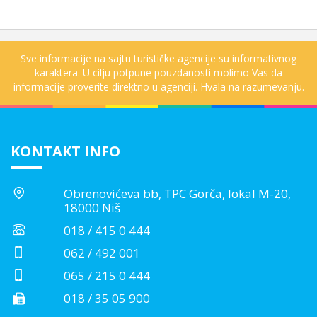
Sve informacije na sajtu turističke agencije su informativnog
karaktera. U cilju potpune pouzdanosti molimo Vas da
informacije proverite direktno u agenciji. Hvala na razumevanju.
KONTAKT INFO
Obrenovićeva bb, TPC Gorča, lokal M-20,
18000 Niš
018 / 415 0 444
062 / 492 001
065 / 215 0 444
018 / 35 05 900