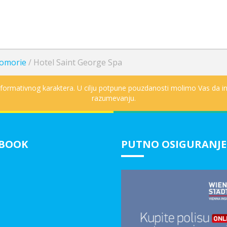
omorie
/
Hotel Saint George Spa
informativnog karaktera. U cilju potpune pouzdanosti molimo Vas da in
razumevanju.
EBOOK
PUTNO OSIGURANJE