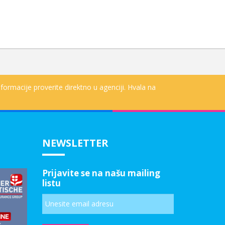
formacije proverite direktno u agenciji. Hvala na
NEWSLETTER
Prijavite se na našu mailing
listu