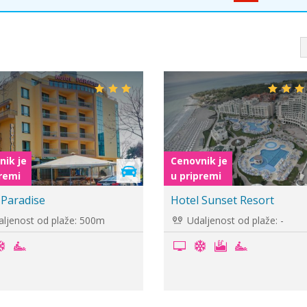
nik je
Cenovnik je
premi
u pripremi
 Coral
Hotel Interhotel Pomorie 
ljenost od plaže: 100m
Udaljenost od plaže: -