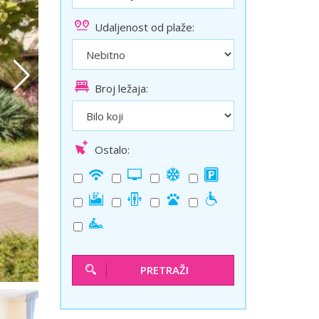
ini
Solun polazak iz Niša
Udaljenost od plaže:
Temišvar polazak iz Niša
Broj ležaja:
Ostalo:
PRETRAŽI