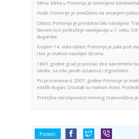
Klima: Klima u Pomoriju je izmenjeno kontinenta
Vode: Pomorije je smešteno na omanjem poluo
Oblast Pomorija je prvobitno bilo naseljeno Trača
Sloveni ovo područeje naseljavaju u 7. veku. Od
Bugarske.
Krajem 14. veka oblast Pomorija je pala pod vlas
i bio je mahom naseljen Grcima.
1885. godine grad je postao deo savremene buga
okolini, sa više javnih ustanova i trgovištem.
Po procenama iz 2007. godine Pomorije je imal
etnički Bugari. Ostatak su mahom Romi. Poslednji
Pretežna veroispovest mesnog stanovništva je 
Podeli: