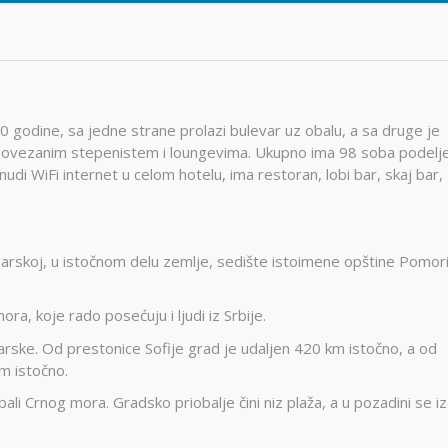
0 godine, sa jedne strane prolazi bulevar uz obalu, a sa druge je
 povezanim stepenistem i loungevima. Ukupno ima 98 soba podelje
nudi WiFi internet u celom hotelu, ima restoran, lobi bar, skaj bar,
arskoj, u istočnom delu zemlje, sedište istoimene opštine Pomori
ra, koje rado posećuju i ljudi iz Srbije.
arske. Od prestonice Sofije grad je udaljen 420 km istočno, a od
m istočno.
ali Crnog mora. Gradsko priobalje čini niz plaža, a u pozadini se iz