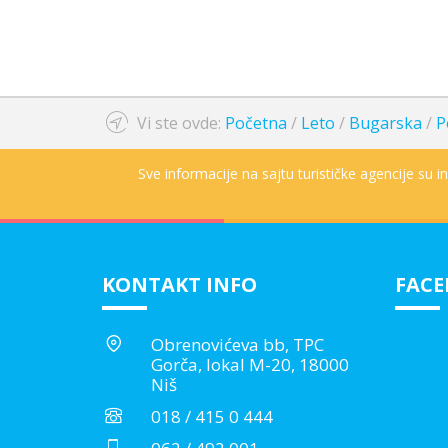
Vi ste ovde:
Početna
/
Leto
/
Bugarska
/
P
Sve informacije na sajtu turističke agencije su 
KONTAKT INFO
FAC
Obrenovićeva bb, TPC
Gorča, lokal M-20, 18000
Niš
018 / 415 0 444