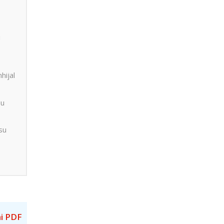
i
hijal
 u
su
i PDF