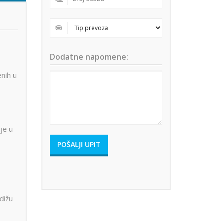
Dodatne napomene:
nih u
je u
dižu