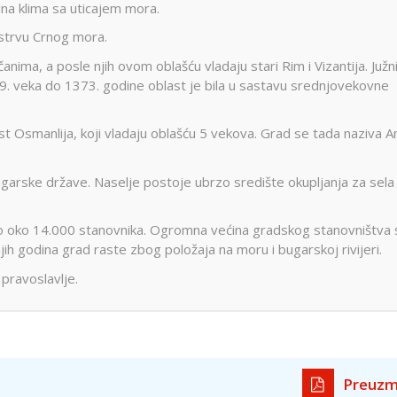
lna klima sa uticajem mora.
strvu Crnog mora.
nima, a posle njih ovom oblašću vladaju stari Rim i Vizantija. Južn
 9. veka do 1373. godine oblast je bila u sastavu srednjovekovne
t Osmanlija, koji vladaju oblašću 5 vekova. Grad se tada naziva An
rske države. Naselje postoje ubrzo središte okupljanja za sela
o oko 14.000 stanovnika. Ogromna većina gradskog stanovništva 
h godina grad raste zbog položaja na moru i bugarskoj rivijeri.
pravoslavlje.
Preuzm