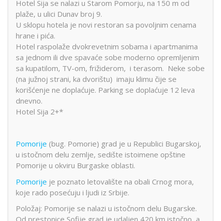
Hotel Sija se nalazi u Starom Pomorju, na 150 m od
plaže, u ulici Dunav broj 9.
U sklopu hotela je novi restoran sa povoljnim cenama
hrane i pića.
Hotel raspolaže dvokrevetnim sobama i apartmanima
sa jednom ili dve spavaće sobe moderno opremljenim
sa kupatilom, TV-om, frižiderom, i terasom. Neke sobe
(na južnoj strani, ka dvorištu) imaju klimu čije se
korišćenje ne doplaćuje. Parking se doplaćuje 12 leva
dnevno.
Hotel Sija 2+*
Pomorije
(bug. Pomorie) grad je u Republici Bugarskoj,
u istočnom delu zemlje, sedište istoimene opštine
Pomorije u okviru Burgaske oblasti.
Pomorije
je poznato letovalište na obali Crnog mora,
koje rado posećuju i ljudi iz Srbije.
Položaj: Pomorije se nalazi u istočnom delu Bugarske.
Od prestonice Sofije grad je udaljen 420 km istočno, a