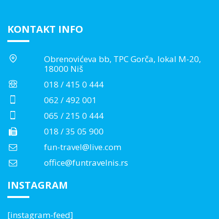
KONTAKT INFO
Obrenovićeva bb, TPC Gorča, lokal M-20,
18000 Niš
018 / 415 0 444
062 / 492 001
065 / 215 0 444
018 / 35 05 900
fun-travel@live.com
office@funtravelnis.rs
INSTAGRAM
[instagram-feed]