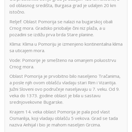
od oblasnog središta, Burgasa grad je udaljen 20 km
istočno.
Reljef: Oblast Pomorija se nalazi na bugarskoj obali
Crnog mora. Gradsko priobalje čini niz plaža, a u
pozadini se izdižu prva brda Stare planine.
Klima: Klima u Pomoriju je izmenjeno kontinentalna klima
sa uticajem mora.
Vode: Pomorije je smešteno na omanjem poluostrvu
Crnog mora.
Oblast Pomorija je prvobitno bilo naseljeno Tračanima,
a posle njih ovom oblašću vladaju stari Rim i Vizantija.
Južni Sloveni ovo područeje naseljavaju u 7. veku. Od 9.
veka do 1373. godine oblast je bila u sastavu
srednjovekovne Bugarske.
Krajem 14. veka oblast Pomorija je pala pod vlast
Osmanlija, koji vladaju oblašću 5 vekova. Grad se tada
naziva Anhijal i bio je mahom naseljen Grcima.