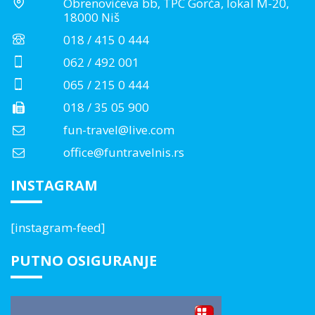
Obrenovićeva bb, TPC Gorča, lokal M-20,
18000 Niš
018 / 415 0 444
062 / 492 001
065 / 215 0 444
018 / 35 05 900
fun-travel@live.com
office@funtravelnis.rs
INSTAGRAM
[instagram-feed]
PUTNO OSIGURANJE