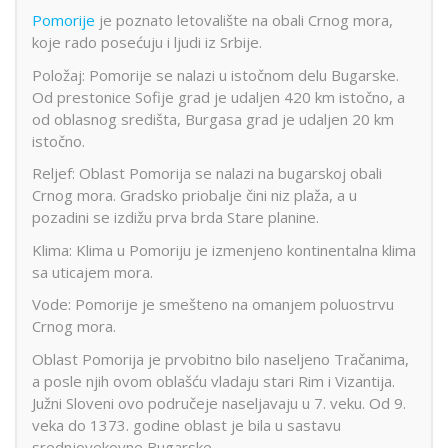
Pomorije
je poznato letovalište na obali Crnog mora,
koje rado posećuju i ljudi iz Srbije.
Položaj: Pomorije se nalazi u istočnom delu Bugarske.
Od prestonice Sofije grad je udaljen 420 km istočno, a
od oblasnog središta, Burgasa grad je udaljen 20 km
istočno.
Reljef: Oblast Pomorija se nalazi na bugarskoj obali
Crnog mora. Gradsko priobalje čini niz plaža, a u
pozadini se izdižu prva brda Stare planine.
Klima: Klima u Pomoriju je izmenjeno kontinentalna klima
sa uticajem mora.
Vode: Pomorije je smešteno na omanjem poluostrvu
Crnog mora.
Oblast Pomorija je prvobitno bilo naseljeno Tračanima,
a posle njih ovom oblašću vladaju stari Rim i Vizantija.
Južni Sloveni ovo područeje naseljavaju u 7. veku. Od 9.
veka do 1373. godine oblast je bila u sastavu
srednjovekovne Bugarske.