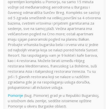
opremljen kompleks u Pomorju, na samo 15 minuta
vožnje od međunarodnog aerodroma u Burgasu i
čuvenog odmarališta Sunčev Breg. Kompleks se sastoji
od 5 zgrada smeštenih na velikoj površini sa 4 otvorena
bazena, cvetnim vrtovima i prijatnim garniturama za
sedenje, sve na samoj plaži. Većina apartmana ima
veličanstven pogled na Crno more; ostali apartmani
imaju sjajan panoramski pogled na planinu Balkan.
Probajte vrhunska bugarska bela i crvena vina iz jedne
od najboljih vinarija koja se nalazi pored hotela Sunset
Resort. Na raspolaganju vam je 9 koktel i kafe barova,
kao i 4 restorana. Možete birati između ribljeg
restorana Mediterraneo, francuskog La Bohème, suši
restorana Asia i italijanskog restorana Venezia. Tu su
još i 5 glavnih restorana koji se nalaze u različitim
zgradama gde je na raspolaganju usluga doručka,
polupansiona i all inclusive usluga.
Pomorije
(bug. Pomorie) grad je u Republici Bugarskoj,
u istočnom delu zemlje, sedište istoimene opštine
Pomorije u okviru Burgaske oblasti.