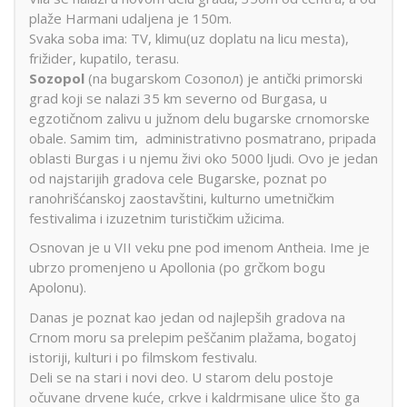
plaže Harmani udaljena je 150m.
Svaka soba ima: TV, klimu(uz doplatu na licu mesta),
frižider, kupatilo, terasu.
Sozopol
(na bugarskom Созопол) je antički primorski
grad koji se nalazi 35 km severno od Burgasa, u
egzotičnom zalivu u južnom delu bugarske crnomorske
obale. Samim tim, administrativno posmatrano, pripada
oblasti Burgas i u njemu živi oko 5000 ljudi. Ovo je jedan
od najstarijih gradova cele Bugarske, poznat po
ranohrišćanskoj zaostavštini, kulturno umetničkim
festivalima i izuzetnim turističkim užicima.
Osnovan je u VII veku pne pod imenom Antheia. Ime je
ubrzo promenjeno u Apollonia (po grčkom bogu
Apolonu).
Danas je poznat kao jedan od najlepših gradova na
Crnom moru sa prelepim peščanim plažama, bogatoj
istoriji, kulturi i po filmskom festivalu.
Deli se na stari i novi deo. U starom delu postoje
očuvane drvene kuće, crkve i kaldrmisane ulice što ga