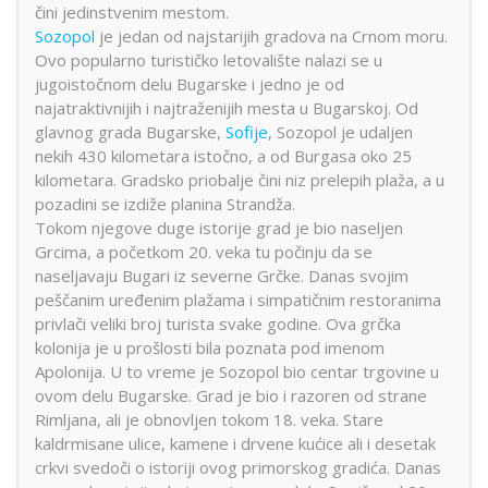
čini jedinstvenim mestom.
Sozopol
je jedan od najstarijih gradova na Crnom moru.
Ovo popularno turističko letovalište nalazi se u
jugoistočnom delu Bugarske i jedno je od
najatraktivnijih i najtraženijih mesta u Bugarskoj. Od
glavnog grada Bugarske,
Sofije
, Sozopol je udaljen
nekih 430 kilometara istočno, a od Burgasa oko 25
kilometara. Gradsko priobalje čini niz prelepih plaža, a u
pozadini se izdiže planina Strandža.
Tokom njegove duge istorije grad je bio naseljen
Grcima, a početkom 20. veka tu počinju da se
naseljavaju Bugari iz severne Grčke. Danas svojim
peščanim uređenim plažama i simpatičnim restoranima
privlači veliki broj turista svake godine. Ova grčka
kolonija je u prošlosti bila poznata pod imenom
Apolonija. U to vreme je Sozopol bio centar trgovine u
ovom delu Bugarske. Grad je bio i razoren od strane
Rimljana, ali je obnovljen tokom 18. veka. Stare
kaldrmisane ulice, kamene i drvene kućice ali i desetak
crkvi svedoči o istoriji ovog primorskog gradića. Danas