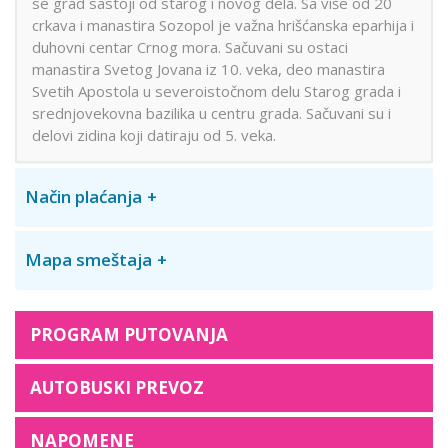
se grad sastoji od starog i novog dela. Sa više od 20
crkava i manastira Sozopol je važna hrišćanska eparhija i
duhovni centar Crnog mora. Sačuvani su ostaci
manastira Svetog Jovana iz 10. veka, deo manastira
Svetih Apostola u severoistočnom delu Starog grada i
srednjovekovna bazilika u centru grada. Sačuvani su i
delovi zidina koji datiraju od 5. veka.
Način plaćanja
Mapa smeštaja
PROGRAM PUTOVANJA
AUTOBUSKI PREVOZ
NAPOMENE