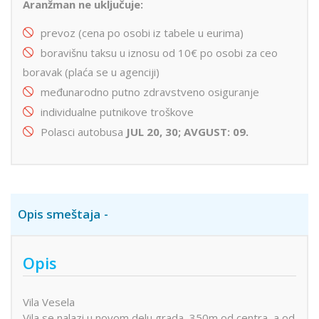
Aranžman ne uključuje:
prevoz (cena po osobi iz tabele u eurima)
boravišnu taksu u iznosu od 10€ po osobi za ceo
boravak (plaća se u agenciji)
međunarodno putno zdravstveno osiguranje
individualne putnikove troškove
Polasci autobusa
JUL 20, 30; AVGUST: 09.
Opis smeštaja
Opis
Vila Vesela
Vila se nalazi u novom delu grada, 350m od centra, a od