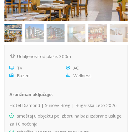
Udaljenost od plaže: 300m
TV
AC
Bazen
Wellness
Aranžman uključuje:
Hotel Diamond | Sunčev Breg | Bugarska Leto 2026
smeštaj u objektu po izboru na bazi izabrane usluge
za 10 noćenja
tehničko vođstvo i organizaciju puta