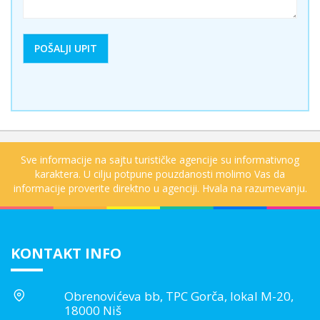
Sve informacije na sajtu turističke agencije su informativnog
karaktera. U cilju potpune pouzdanosti molimo Vas da
informacije proverite direktno u agenciji. Hvala na razumevanju.
KONTAKT INFO
Obrenovićeva bb, TPC Gorča, lokal M-20,
18000 Niš