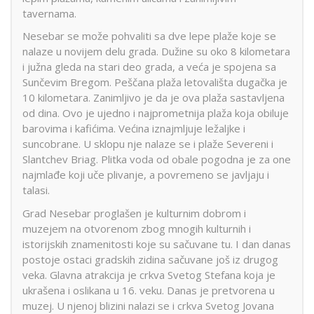
tavernama.
Nesebar se može pohvaliti sa dve lepe plaže koje se
nalaze u novijem delu grada. Dužine su oko 8 kilometara
i južna gleda na stari deo grada, a veća je spojena sa
Sunčevim Bregom. Peščana plaža letovališta dugačka je
10 kilometara. Zanimljivo je da je ova plaža sastavljena
od dina. Ovo je ujedno i najprometnija plaža koja obiluje
barovima i kafićima. Većina iznajmljuje ležaljke i
suncobrane. U sklopu nje nalaze se i plaže Severeni i
Slantchev Briag. Plitka voda od obale pogodna je za one
najmlađe koji uče plivanje, a povremeno se javljaju i
talasi.
Grad Nesebar proglašen je kulturnim dobrom i
muzejem na otvorenom zbog mnogih kulturnih i
istorijskih znamenitosti koje su sačuvane tu. I dan danas
postoje ostaci gradskih zidina sačuvane još iz drugog
veka. Glavna atrakcija je crkva Svetog Stefana koja je
ukrašena i oslikana u 16. veku. Danas je pretvorena u
muzej. U njenoj blizini nalazi se i crkva Svetog Jovana