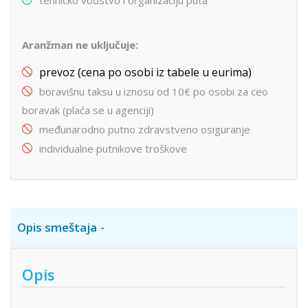
Aranžman ne uključuje:
prevoz (cena po osobi iz tabele u eurima)
boravišnu taksu u iznosu od 10€ po osobi za ceo
boravak (plaća se u agenciji)
međunarodno putno zdravstveno osiguranje
individualne putnikove troškove
Opis smeštaja
Opis