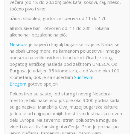
večara (od 18 do 20.30h) piće: kafa, sokovi, čaj, mleko,
točeno pivo i vino
užina : sladoled, grickalice i peciva od 11 do 17h
all inclusive bar -otvoren od 11 do 23h – lokalna
alkoholna i bezalkoholna pića
Nesebar
je najveći dragulj bugarske rivijere. Nalazi se
na obali Crnog mora, na kamenom poluostrvu i mnogo
podseća na veliki usidreni brod u luci. Grad je zbog
bogatog antičkog nasleđa pod zaštitom UNESCA. Od
Burgasa je udaljen 35 kilometara, a od Varne oko 100
kilometara, dok je sa susednim
Sunčevim
Bregom
gotovo spojen.
Poluostrvo se sastoji od starog i novog Nesebra i
mesto je bilo naseljeno još pre oko 3000 godina kada
su ga nazivali Manebria. Ovaj muzej bugarske kulture
jedno je od najpopularnijih turističkih destinacija u ovom
delu Evrope. Na severnoj strani poluostrva mogu se
videti ostaci tračanskog utvrđenja. Grad je poznat po
lepim plažama, kamenim ulicama i zanimljivim