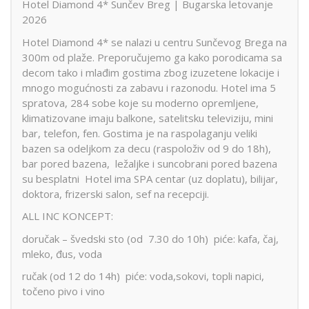
Hotel Diamond 4* Sunčev Breg | Bugarska letovanje
2026
Hotel Diamond 4* se nalazi u centru Sunčevog Brega na
300m od plaže. Preporučujemo ga kako porodicama sa
decom tako i mlađim gostima zbog izuzetene lokacije i
mnogo mogućnosti za zabavu i razonodu. Hotel ima 5
spratova, 284 sobe koje su moderno opremljene,
klimatizovane imaju balkone, satelitsku televiziju, mini
bar, telefon, fen. Gostima je na raspolaganju veliki
bazen sa odeljkom za decu (raspoloživ od 9 do 18h),
bar pored bazena, ležaljke i suncobrani pored bazena
su besplatni Hotel ima SPA centar (uz doplatu), bilijar,
doktora, frizerski salon, sef na recepciji.
ALL INC KONCEPT:
doručak – švedski sto (od 7.30 do 10h) piće: kafa, čaj,
mleko, đus, voda
ručak (od 12 do 14h) piće: voda,sokovi, topli napici,
točeno pivo i vino