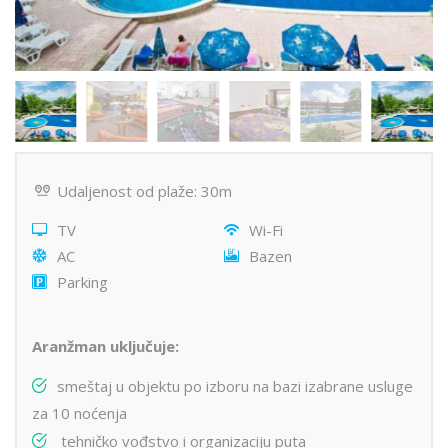
Udaljenost od plaže: 30m
TV
Wi-Fi
AC
Bazen
Parking
Aranžman uključuje:
smeštaj u objektu po izboru na bazi izabrane usluge
za 10 noćenja
tehničko vođstvo i organizaciju puta