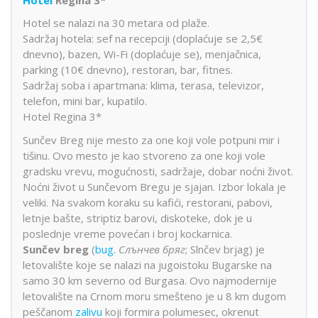
Hotel se nalazi na 30 metara od plaže.
Sadržaj hotela: sef na recepciji (doplaćuje se 2,5€
dnevno), bazen, Wi-Fi (doplaćuje se), menjačnica,
parking (10€ dnevno), restoran, bar, fitnes.
Sadržaj soba i apartmana: klima, terasa, televizor,
telefon, mini bar, kupatilo.
Hotel Regina 3*
Sunčev Breg nije mesto za one koji vole potpuni mir i
tišinu. Ovo mesto je kao stvoreno za one koji vole
gradsku vrevu, mogućnosti, sadržaje, dobar noćni život.
Noćni život u Sunčevom Bregu je sjajan. Izbor lokala je
veliki. Na svakom koraku su kafići, restorani, pabovi,
letnje bašte, striptiz barovi, diskoteke, dok je u
poslednje vreme povećan i broj kockarnica.
Sunčev breg
(
bug.
Слънчев бряг
; Slnčev brjag) je
letovalište koje se nalazi na jugoistoku Bugarske na
samo 30 km severno od Burgasa. Ovo najmodernije
letovalište na Crnom moru smešteno je u 8 km dugom
peščanom
zalivu
koji formira polumesec, okrenut