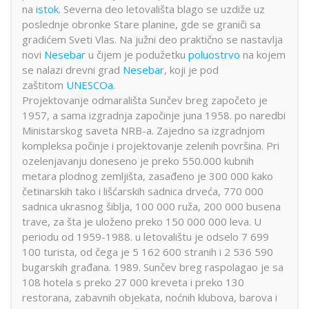
na
istok
. Severna deo letovališta blago se uzdiže uz
poslednje obronke Stare planine, gde se graniči sa
gradićem Sveti Vlas. Na južni deo praktično se nastavlja
novi
Nesebar
u čijem je podužetku
poluostrvo
na kojem
se nalazi drevni grad
Nesebar
, koji je pod
zaštitom
UNESCOa
.
Projektovanje odmarališta Sunčev breg započeto je
1957, a sama izgradnja započinje juna 1958. po naredbi
Ministarskog saveta NRB-a. Zajedno sa izgradnjom
kompleksa počinje i projektovanje zelenih površina. Pri
ozelenjavanju doneseno je preko 550.000 kubnih
metara plodnog zemljišta, zasađeno je 300 000 kako
četinarskih tako i lišćarskih sadnica drveća, 770 000
sadnica ukrasnog šiblja, 100 000 ruža, 200 000 busena
trave, za šta je uloženo preko 150 000 000 leva. U
periodu od 1959-1988. u letovalištu je odselo 7 699
100 turista, od čega je 5 162 600 stranih i 2 536 590
bugarskih građana. 1989. Sunčev breg raspolagao je sa
108 hotela s preko 27 000 kreveta i preko 130
restorana, zabavnih objekata, noćnih klubova, barova i