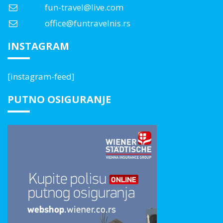
fun-travel@live.com
office@funtravelnis.rs
INSTAGRAM
[instagram-feed]
PUTNO OSIGURANJE