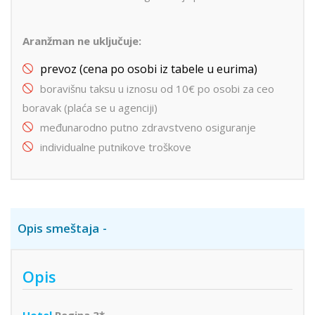
Aranžman ne uključuje:
prevoz (cena po osobi iz tabele u eurima)
boravišnu taksu u iznosu od 10€ po osobi za ceo
boravak (plaća se u agenciji)
međunarodno putno zdravstveno osiguranje
individualne putnikove troškove
Opis smeštaja
Opis
Hotel
Regina 3*