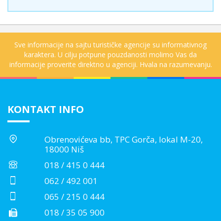
Sve informacije na sajtu turističke agencije su informativnog
karaktera. U cilju potpune pouzdanosti molimo Vas da
informacije proverite direktno u agenciji. Hvala na razumevanju.
KONTAKT INFO
Obrenovićeva bb, TPC Gorča, lokal M-20,
18000 Niš
018 / 415 0 444
062 / 492 001
065 / 215 0 444
018 / 35 05 900