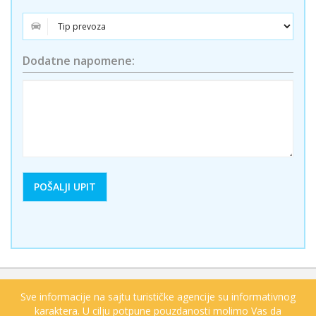
Dodatne napomene:
Sve informacije na sajtu turističke agencije su informativnog
karaktera. U cilju potpune pouzdanosti molimo Vas da