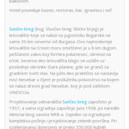
balkonom.
Hotel poseduje bazen, restoran, bar, igraonicu i sef.
Sunčev breg
(bug. Slъnčev brяg; Slnčev brjag) je
letovalište koje se nalazi na jugoistoku Bugarske na
samo 30 km severno od Burgasa. Ovo najmodernije
letovalište na Crnom moru smešteno je u 8 km dugom
peščanom zalivu koji formira polumesec, okrenut na
istok. Severna deo letovališta blago se uzdiže uz
poslednje obronke Stare planine, gde se graniči sa
gradićem Sveti Vlas. Na južni deo praktično se nastavlja
novi Nesebar u čijem je podužetku poluostrvo na kojem
se nalazi drevni grad Nesebar, koji je pod zaštitom
UNESCOa.
Projektovanje odmarališta
Sunčev breg
započeto je
1957, a sama izgradnja započinje juna 1958. po naredbi
Ministarskog saveta NRB-a. Zajedno sa izgradnjom
kompleksa počinje i projektovanje zelenih površina. Pri
ozelenjavanju doneseno je preko 550.000 kubnih