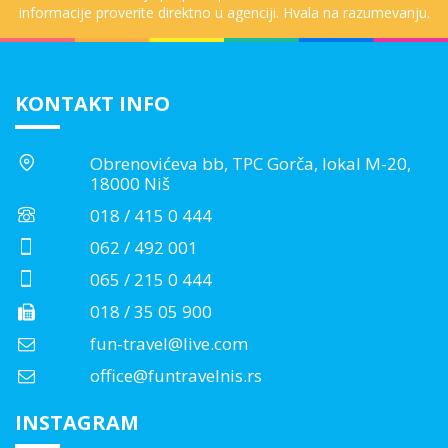
informacije proverite direktno u agenciji. Hvala na razumevanju.
KONTAKT INFO
Obrenovićeva bb, TPC Gorča, lokal M-20,
18000 Niš
018 / 415 0 444
062 / 492 001
065 / 215 0 444
018 / 35 05 900
fun-travel@live.com
office@funtravelnis.rs
INSTAGRAM