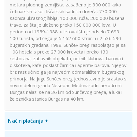
metara plodnog zemljišta, zasađeno je 300 000 kako
četinarskih tako i lišćarskih sadnica drveća, 770 000
sadnica ukrasnog šiblja, 100 000 ruža, 200 000 busena
trave, za šta je uloženo preko 150 000 000 leva. U
periodu od 1959-1988. u letovalištu je odselo 7 699
100 turista, od čega je 5 162 600 stranih i 2 536 590
bugarskih građana. 1989. Sunčev breg raspolagao je sa
108 hotela s preko 27 000 kreveta i preko 130
restorana, zabavnih objekata, noćnih klubova, barova i
diskoteka, kafe-poslastičarnica i aperitiv barova. Njegov
brz rast učinio ga je najvećim odmaralištem bugarskog
primorja. Na jugu Sunčev breg jednostavno je srastao s
novim delom grada Nesebar. Međunarodni aerodrom
Burgas nalazi se na 36 km od Sunčevog brega, a luka i
železnička stanica Burgas na 40 km.
Način plaćanja