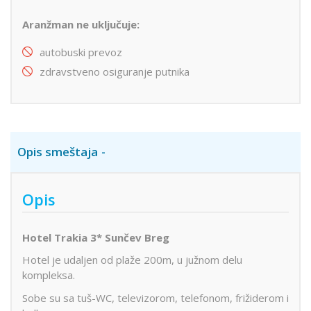
Aranžman ne uključuje:
autobuski prevoz
zdravstveno osiguranje putnika
Opis smeštaja
Opis
Hotel Trakia 3* Sunčev Breg
Hotel je udaljen od plaže 200m, u južnom delu
kompleksa.
Sobe su sa tuš-WC, televizorom, telefonom, frižiderom i