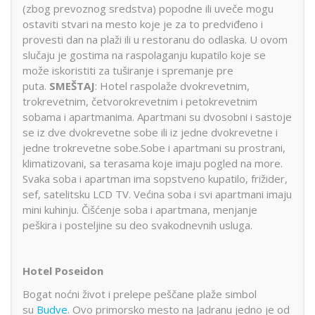
(zbog prevoznog sredstva) popodne ili uveče mogu
ostaviti stvari na mesto koje je za to predviđeno i
provesti dan na plaži ili u restoranu do odlaska. U ovom
slučaju je gostima na raspolaganju kupatilo koje se
može iskoristiti za tuširanje i spremanje pre
puta.
SMEŠTAJ
: Hotel raspolaže dvokrevetnim,
trokrevetnim, četvorokrevetnim i petokrevetnim
sobama i apartmanima. Apartmani su dvosobni i sastoje
se iz dve dvokrevetne sobe ili iz jedne dvokrevetne i
jedne trokrevetne sobe.Sobe i apartmani su prostrani,
klimatizovani, sa terasama koje imaju pogled na more.
Svaka soba i apartman ima sopstveno kupatilo, frižider,
sef, satelitsku LCD TV. Većina soba i svi apartmani imaju
mini kuhinju. Čišćenje soba i apartmana, menjanje
peškira i posteljine su deo svakodnevnih usluga.
Hotel Poseidon
Bogat noćni život i prelepe peščane plaže simbol
su
Budve
. Ovo primorsko mesto na Jadranu jedno je od