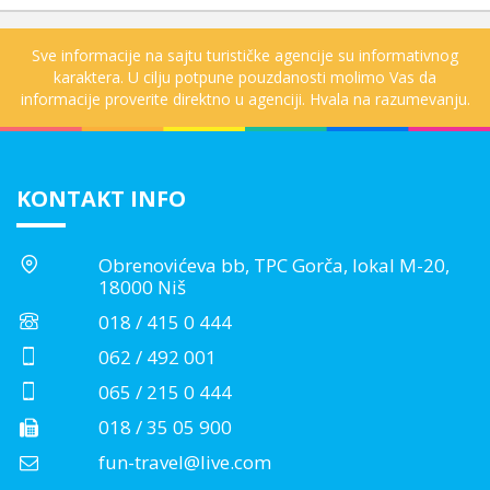
Sve informacije na sajtu turističke agencije su informativnog
karaktera. U cilju potpune pouzdanosti molimo Vas da
informacije proverite direktno u agenciji. Hvala na razumevanju.
KONTAKT INFO
Obrenovićeva bb, TPC Gorča, lokal M-20,
18000 Niš
018 / 415 0 444
062 / 492 001
065 / 215 0 444
018 / 35 05 900
fun-travel@live.com