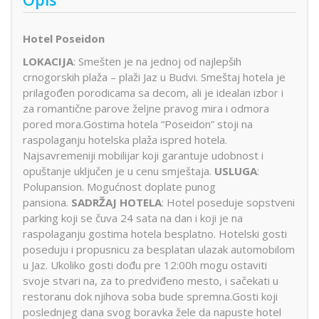
Hotel Poseidon
LOKACIJA
: Smešten je na jednoj od najlepših
crnogorskih plaža – plaži Jaz u Budvi. Smeštaj hotela je
prilagođen porodicama sa decom, ali je idealan izbor i
za romantične parove željne pravog mira i odmora
pored mora.Gostima hotela “Poseidon” stoji na
raspolaganju hotelska plaža ispred hotela.
Najsavremeniji mobilijar koji garantuje udobnost i
opuštanje uključen je u cenu smještaja.
USLUGA
:
Polupansion. Mogućnost doplate punog
pansiona.
SADRŽAJ HOTELA
: Hotel poseduje sopstveni
parking koji se čuva 24 sata na dan i koji je na
raspolaganju gostima hotela besplatno. Hotelski gosti
poseduju i propusnicu za besplatan ulazak automobilom
u Jaz. Ukoliko gosti dođu pre 12:00h mogu ostaviti
svoje stvari na, za to predviđeno mesto, i sačekati u
restoranu dok njihova soba bude spremna.Gosti koji
poslednjeg dana svog boravka žele da napuste hotel