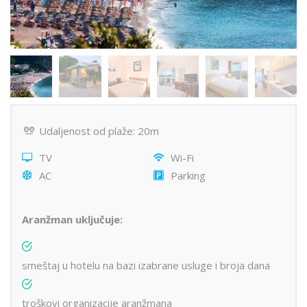
Udaljenost od plaže: 20m
TV
Wi-Fi
AC
Parking
Aranžman uključuje:
smeštaj u hotelu na bazi izabrane usluge i broja dana
troškovi organizacije aranžmana