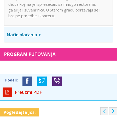
uličica kojima je ispresecan, sa mnogo restorana,
galerija i suvenirnica. U Starom gradu održavaju se i
brojne priredbe i koncerti.
Način plaćanja
PROGRAM PUTOVANJA
Podeli:
Preuzmi PDF
P
Pogledajte još:
r