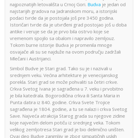
najpoznatijih letovališta u Crnoj Gori.
Budva
je jedan od
najstarijih gradova na Jadranskom moru, a istorijski
podaci tvrde da je postojala još pre 3450 godina.
Istoričari tvrde da je utvrđeni grad postojao još u doba
antike i veruje se da je prvo bila ostrvo koje se
vremenom spojilo sa obalom i napravilo zemljouz.
Tokom burne istorije Budva je promenila mnoge
osvajače ali su se najduže na ovom području zadržali
Mlečani i Austrijanci.
Simbol Budve je Stari grad. Tako su je i nazivali u
srednjem veku. Većina arhitekture je venecijanskog
porekla. Stari grad se može pohvaliti sa četiri crkve.
Crkva Svetog Ivana je sagrađena u 7. veku i prvobitno
je bila katedrala. Bogorodičina crkva ili Santa Maria in
Punta datira iz 840. godine. Crkva Svete Trojice
sagrađena je 1804. godine, a tu se nalazi i crkva Svetog
Save. Najveća atrakcija Starog grada su njegove zidine
koje najvećim delom potiču iz srednjeg veka. Tokom
velikog zemljotresa Stari grad je bio delimično uništen.
Ovaj deo Budve zanimljiv je zbog simpatičnih uskih