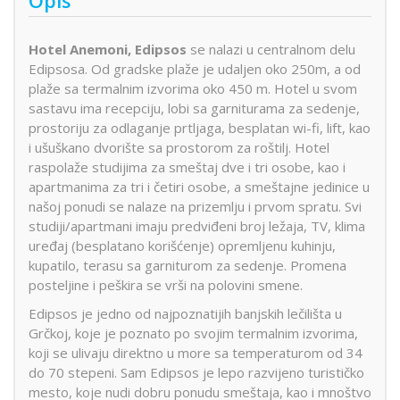
Hotel Anemoni, Edipsos
se nalazi u centralnom delu
Edipsosa. Od gradske plaže je udaljen oko 250m, a od
plaže sa termalnim izvorima oko 450 m. Hotel u svom
sastavu ima recepciju, lobi sa garniturama za sedenje,
prostoriju za odlaganje prtljaga, besplatan wi-fi, lift, kao
i ušuškano dvorište sa prostorom za roštilj. Hotel
raspolaže studijima za smeštaj dve i tri osobe, kao i
apartmanima za tri i četiri osobe, a smeštajne jedinice u
našoj ponudi se nalaze na prizemlju i prvom spratu. Svi
studiji/apartmani imaju predviđeni broj ležaja, TV, klima
uređaj (besplatano korišćenje) opremljenu kuhinju,
kupatilo, terasu sa garniturom za sedenje. Promena
posteljine i peškira se vrši na polovini smene.
Edipsos je jedno od najpoznatijih banjskih lečilišta u
Grčkoj, koje je poznato po svojim termalnim izvorima,
koji se ulivaju direktno u more sa temperaturom od 34
do 70 stepeni. Sam Edipsos je lepo razvijeno turističko
mesto, koje nudi dobru ponudu smeštaja, kao i mnoštvo