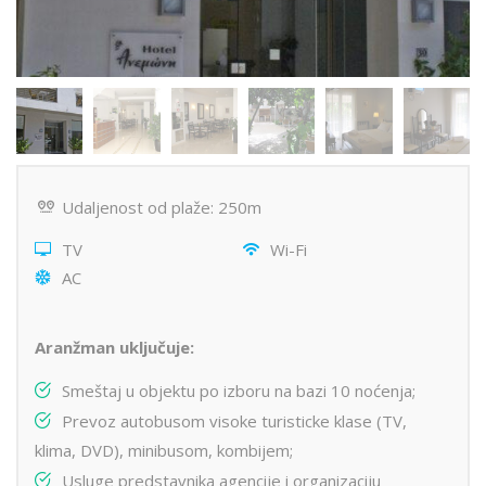
Udaljenost od plaže: 250m
TV
Wi-Fi
AC
Aranžman uključuje:
Smeštaj u objektu po izboru na bazi 10 noćenja;
Prevoz autobusom visoke turisticke klase (TV,
klima, DVD), minibusom, kombijem;
Usluge predstavnika agencije i organizaciju