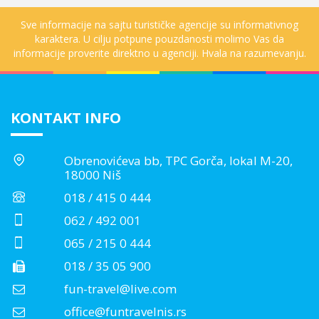
Sve informacije na sajtu turističke agencije su informativnog
karaktera. U cilju potpune pouzdanosti molimo Vas da
informacije proverite direktno u agenciji. Hvala na razumevanju.
KONTAKT INFO
Obrenovićeva bb, TPC Gorča, lokal M-20,
18000 Niš
018 / 415 0 444
062 / 492 001
065 / 215 0 444
018 / 35 05 900
fun-travel@live.com
office@funtravelnis.rs