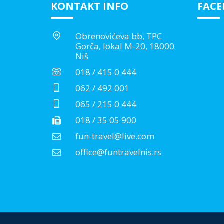
KONTAKT INFO
FAC
Obrenovićeva bb, TPC
Gorča, lokal M-20, 18000
Niš
018 / 415 0 444
062 / 492 001
065 / 215 0 444
018 / 35 05 900
fun-travel@live.com
office@funtravelnis.rs