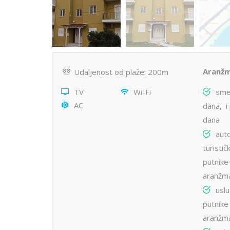
Aranžm
Udaljenost od plaže: 200m
TV
Wi-Fi
smeš
AC
dana, i
dana
aut
turisti
putnike 
aranžma
uslu
putnike 
aranžma