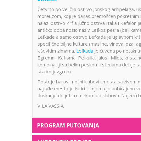
Četvrto po veličini ostrvo Jonskog arhipelaga,
moreuzom, koji je danas premošćen pokretnim 
nalazi ostrvo Krf a južno ostrva Itaka i Kefalonij
antičko doba nosio naziv Lefkos petra (beli kam
Lefkade a samo ostrvo Lefkada je uglavnom krševi
specifične biljne kulture (masline, vinova loza, 
kišovitim zimama.
Lefkada
je čuvena po netaknut
Egremni, Katisma, Pefkulia, Jalos i Milos, krista
kombinaciji sa belim peskom i stenama deluje st
starim jezgrom.
Postoje barovi, noćni klubovi i mesta sa živom
najluđe mesto je Nidri. U njemu je uobičajeno v
đuskanje do jutra u nekom od klubova. Najveći br
VILA VASSIA
PROGRAM PUTOVANJA