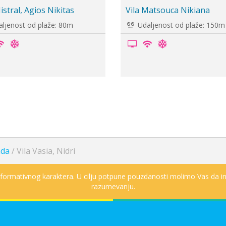
a Altina, Vasiliki
Vila Homer Nidri
Udaljenost od plaže: 50m
Udaljenost od plaže: 6
ada
/
Vila Vasia, Nidri
informativnog karaktera. U cilju potpune pouzdanosti molimo Vas da in
razumevanju.