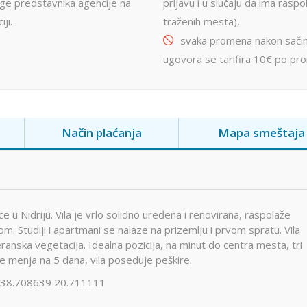
uge predstavnika agencije na
prijavu i u slučaju da ima raspo
iji.
traženih mesta),
svaka promena nakon sačin
ugovora se tarifira 10€ po pr
Način plaćanja
Mapa smeštaja
e u Nidriju. Vila je vrlo solidno uređena i renovirana, raspolaže
m. Studiji i apartmani se nalaze na prizemlju i prvom spratu. Vila
ranska vegetacija. Idealna pozicija, na minut do centra mesta, tri
se menja na 5 dana, vila poseduje peškire.
38.708639 20.711111