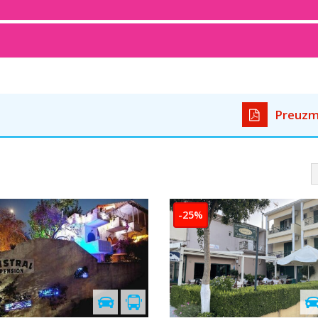
Preuzm
5%
-10%