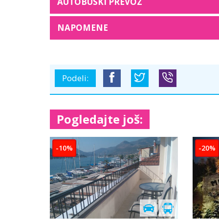
AUTOBUSKI PREVOZ
NAPOMENE
Podeli:
Pogledajte još:
-10%
-1