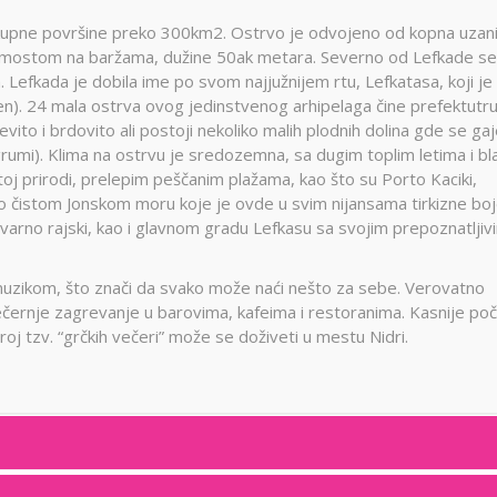
 ukupne površine preko 300km2. Ostrvo je odvojeno od kopna uzan
mostom na baržama, dužine 50ak metara. Severno od Lefkade se
a. Lefkada je dobila ime po svom najjužnijem rtu, Lefkatasa, koji je
en). 24 mala ostrva ovog jedinstvenog arhipelaga čine prefektutr
to i brdovito ali postoji nekoliko malih plodnih dolina gde se ga
agrumi). Klima na ostrvu je sredozemna, sa dugim toplim letima i bl
oj prirodi, prelepim peščanim plažama, kao što su Porto Kaciki,
lno čistom Jonskom moru koje je ovde u svim nijansama tirkizne boj
varno rajski, kao i glavnom gradu Lefkasu sa svojim prepoznatljiv
 muzikom, što znači da svako može naći nešto za sebe. Verovatno
ečernje zagrevanje u barovima, kafeima i restoranima. Kasnije poč
oj tzv. “grčkih večeri” može se doživeti u mestu Nidri.