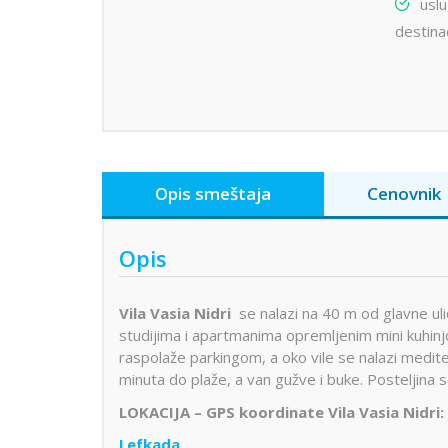
usl
destinac
Opis smeštaja
Cenovnik
Opis
Vila Vasia Nidri
se nalazi na 40 m od glavne ulic
studijima i apartmanima opremljenim mini kuhinjo
raspolaže parkingom, a oko vile se nalazi medite
minuta do plaže, a van gužve i buke. Posteljina 
LOKACIJA – GPS koordinate Vila Vasia Nidri:
Lefkada