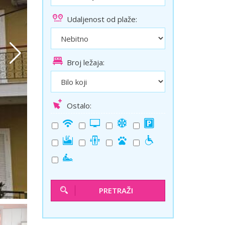
ini
Solun polazak iz Niša
Udaljenost od plaže:
Temišvar polazak iz Niša
Broj ležaja:
Ostalo:
PRETRAŽI