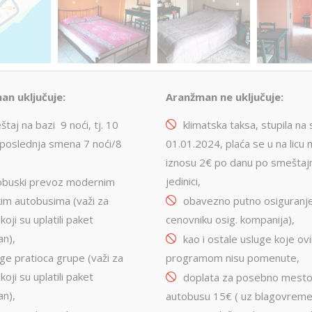
an uključuje:
Aranžman ne uključuje:
taj na bazi 9 noći, tj. 10
klimatska taksa, stupila na
 poslednja smena 7 noći/8
01.01.2024, plaća se u na licu
iznosu 2€ po danu po smeštaj
jedinici,
obuski prevoz modernim
čkim autobusima (važi za
obavezno putno osiguranje
koji su uplatili paket
cenovniku osig. kompanija),
n),
kao i ostale usluge koje ov
ge pratioca grupe (važi za
programom nisu pomenute,
koji su uplatili paket
doplata za posebno mesto
n),
autobusu 15€ ( uz blagovrem