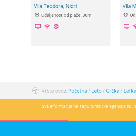
kiana
Vila Escape Nidri
Vil
laže: 150m
Udaljenost od plaže: 200m
Vi ste ovde:
Početna
/
Leto
/
Grčka
/
Lefk
Sve informacije na sajtu turističke agencije su 