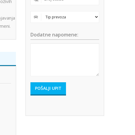
loživih
javanja
omeni.
Dodatne napomene: