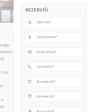
REZERVIŠI
 snagu
 mesta u
noj
 ( po
im
 u
enu