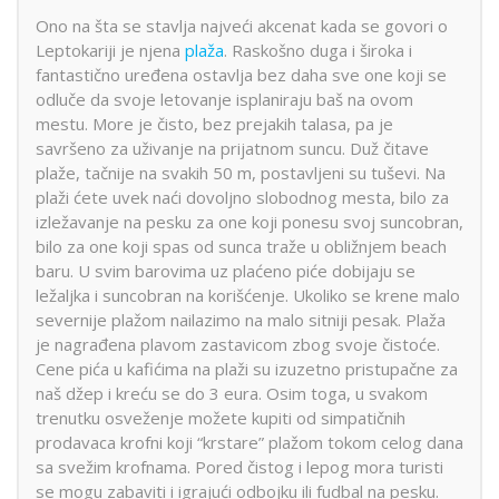
Ono na šta se stavlja najveći akcenat kada se govori o
Leptokariji je njena
plaža
. Raskošno duga i široka i
fantastično uređena ostavlja bez daha sve one koji se
odluče da svoje letovanje isplaniraju baš na ovom
mestu. More je čisto, bez prejakih talasa, pa je
savršeno za uživanje na prijatnom suncu. Duž čitave
plaže, tačnije na svakih 50 m, postavljeni su tuševi. Na
plaži ćete uvek naći dovoljno slobodnog mesta, bilo za
izležavanje na pesku za one koji ponesu svoj suncobran,
bilo za one koji spas od sunca traže u obližnjem beach
baru. U svim barovima uz plaćeno piće dobijaju se
ležaljka i suncobran na korišćenje. Ukoliko se krene malo
severnije plažom nailazimo na malo sitniji pesak. Plaža
je nagrađena plavom zastavicom zbog svoje čistoće.
Cene pića u kafićima na plaži su izuzetno pristupačne za
naš džep i kreću se do 3 eura. Osim toga, u svakom
trenutku osveženje možete kupiti od simpatičnih
prodavaca krofni koji “krstare” plažom tokom celog dana
sa svežim krofnama. Pored čistog i lepog mora turisti
se mogu zabaviti i igrajući odbojku ili fudbal na pesku.