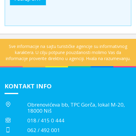
Sve informacije na sajtu turističke agencije su informativnog
karaktera. U cilju potpune pouzdanosti molimo Vas da
informacije proverite direktno u agenciji. Hvala na razumevanju.
KONTAKT INFO
Obrenovićeva bb, TPC Gorča, lokal M-20,
18000 Niš
018 / 415 0 444
062 / 492 001