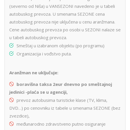
(severno od Niša) u VANSEZONI navedeno je u tabeli
autobuskog prevoza. U smenama SEZONE cena
autobuskog prevoza nije uključena u cenu aranžmana.
Cene autobuskog prevoza po osobi u SEZONI nalaze se
u tabeli autobuskog prevoza.
Smeštaj u izabranom objektu (po programu)
Organizacija i vođstvo puta.
Aranžman ne uključuje:
boravišna taksa 2eur dnevno po smeštajnoj
jedinici -pla
ć
a se u agenciji,
prevoz autobusima turisticke klase (TV, klima,
DVD…) po cenovniku iz tabele u smenama SEZONE (bez
zvezdice),
međunarodno zdravstveno putno osiguranje