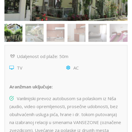
Udaljenost od plaže: 50m
TV
AC
Aranžman uključuje:
Vanlinijski prevoz autobusom sa polaskom iz Niša
(audio, video opremljenosti, prosečne udobnosti, bez
obuhvaćenih usluga pića, hrane i dr. tokom putovanja)
na izabranoj relaciji u smenama VANSEZONE (označene
zvezdicom). Uvećanje za polaske iz drugih mesta