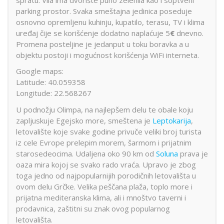
parking prostor. Svaka smeštajna jedinica poseduje
osnovno opremljenu kuhinju, kupatilo, terasu, TV i klima
uređaj čije se korišćenje dodatno naplaćuje 5
€
dnevno.
Promena posteljine je jedanput u toku boravka a u
objektu postoji i mogućnost korišćenja WiFi interneta.
Google maps:
Latitude: 40.059358
Longitude: 22.568267
U podnožju Olimpa, na najlepšem delu te obale koju
zapljuskuje Egejsko more, smeštena je
Leptokarija
,
letovalište koje svake godine privuče veliki broj turista
iz cele Evrope prelepim morem, šarmom i prijatnim
starosedeocima. Udaljena oko 90 km od
Soluna
prava je
oaza mira kojoj se svako rado vraća. Upravo je zbog
toga jedno od najpopularnijih porodičnih letovališta u
ovom delu Grčke. Velika peščana plaža, toplo more i
prijatna mediteranska klima, ali i mnoštvo taverni i
prodavnica, zaštitni su znak ovog popularnog
letovališta.