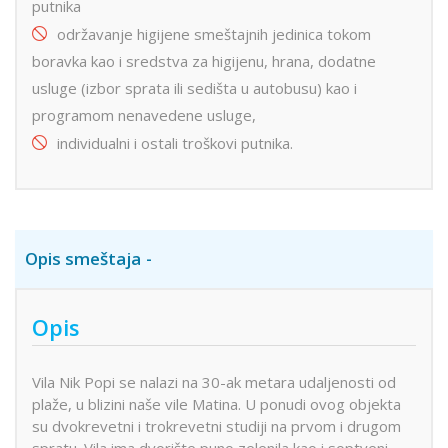
putnika
održavanje higijene smeštajnih jedinica tokom
boravka kao i sredstva za higijenu, hrana, dodatne
usluge (izbor sprata ili sedišta u autobusu) kao i
programom nenavedene usluge,
individualni i ostali troškovi putnika.
Opis smeštaja
Opis
Vila Nik Popi se nalazi na 30-ak metara udaljenosti od
plaže, u blizini naše vile Matina. U ponudi ovog objekta
su dvokrevetni i trokrevetni studiji na prvom i drugom
spratu. Vila ima dvorište puno zelenila kao i soptveni