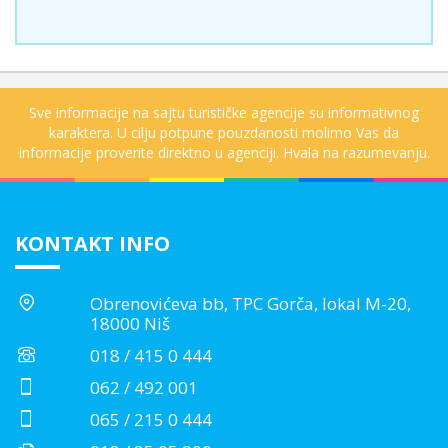
Sve informacije na sajtu turističke agencije su informativnog
karaktera. U cilju potpune pouzdanosti molimo Vas da
informacije proverite direktno u agenciji. Hvala na razumevanju.
KONTAKT INFO
Obrenovićeva bb, TPC Gorča, lokal M-20,
18000 Niš
018 / 415 0 444
062 / 492 001
065 / 215 0 444