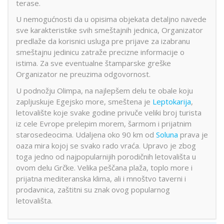
terase.
U nemogućnosti da u opisima objekata detaljno navede
sve karakteristike svih smeštajnih jednica, Organizator
predlaže da korisnici usluga pre prijave za izabranu
smeštajnu jedinicu zatraže precizne informacije o
istima. Za sve eventualne štamparske greške
Organizator ne preuzima odgovornost.
U podnožju Olimpa, na najlepšem delu te obale koju
zapljuskuje Egejsko more, smeštena je
Leptokarija
,
letovalište koje svake godine privuče veliki broj turista
iz cele Evrope prelepim morem, šarmom i prijatnim
starosedeocima. Udaljena oko 90 km od
Soluna
prava je
oaza mira kojoj se svako rado vraća. Upravo je zbog
toga jedno od najpopularnijih porodičnih letovališta u
ovom delu Grčke. Velika peščana plaža, toplo more i
prijatna mediteranska klima, ali i mnoštvo taverni i
prodavnica, zaštitni su znak ovog popularnog
letovališta.