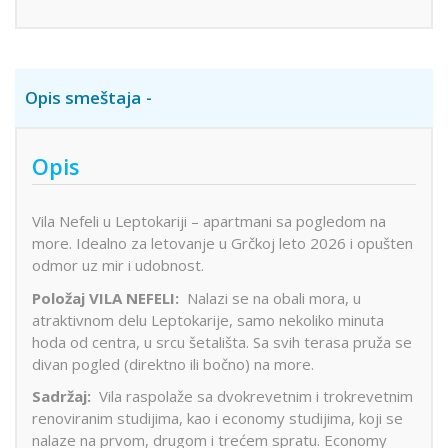
Opis smeštaja
Opis
Vila Nefeli u Leptokariji – apartmani sa pogledom na
more. Idealno za letovanje u Grčkoj leto 2026 i opušten
odmor uz mir i udobnost.
Položaj VILA NEFELI:
Nalazi se na obali mora, u
atraktivnom delu Leptokarije, samo nekoliko minuta
hoda od centra, u srcu šetališta. Sa svih terasa pruža se
divan pogled (direktno ili bočno) na more.
Sadržaj:
Vila raspolaže sa dvokrevetnim i trokrevetnim
renoviranim studijima, kao i economy studijima, koji se
nalaze na prvom, drugom i trećem spratu. Economy