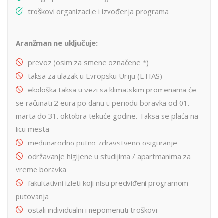
troškovi organizacije i izvođenja programa
Aranžman ne uključuje:
prevoz (osim za smene označene *)
taksa za ulazak u Evropsku Uniju (ETIAS)
ekološka taksa u vezi sa klimatskim promenama će
se računati 2 eura po danu u periodu boravka od 01.
marta do 31. oktobra tekuće godine. Taksa se plaća na
licu mesta
međunarodno putno zdravstveno osiguranje
održavanje higijene u studijima / apartmanima za
vreme boravka
fakultativni izleti koji nisu predviđeni programom
putovanja
ostali individualni i nepomenuti troškovi