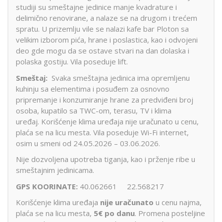
studiji su smeštajne jedinice manje kvadrature i
delimično renovirane, a nalaze se na drugom i trećem
spratu. U prizemlju vile se nalazi kafe bar Ploton sa
velikim izborom pića, hrane i poslastica, kao i odvojeni
deo gde mogu da se ostave stvari na dan dolaska i
polaska gostiju. Vila poseduje lift.
Smeštaj:
Svaka smeštajna jedinica ima opremljenu
kuhinju sa elementima i posuđem za osnovno
pripremanje i konzumiranje hrane za predviđeni broj
osoba, kupatilo sa TWC-om, terasu, TV i klima
uređaj. Korišćenje klima uređaja nije uračunato u cenu,
plaća se na licu mesta. Vila poseduje Wi-Fi internet,
osim u smeni od 24.05.2026 – 03.06.2026.
Nije dozvoljena upotreba tiganja, kao i prženje ribe u
smeštajnim jedinicama.
GPS KOORINATE:
40.062661 22.568217
Korišćenje klima uređaja
nije
uračunato
u cenu najma,
plaća se na licu mesta,
5€ po danu
. Promena posteljine