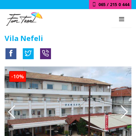
065 / 215 0 444
Vila Nefeli
-10%