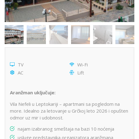
TV
Wi-Fi
AC
Lift
Aranžman uključuje:
Vila Nefeli u Leptokariji – apartmani sa pogledom na
more. Idealno za letovanje u Grčkoj leto 2026 i opušten
odmor uz mir i udobnost.
najam izabranog smeštaja na bazi 10 noćenja
usluge predstavnika organizatora aranžmana