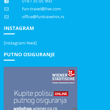
018 / 35 05 900
fun-travel@live.com
office@funtravelnis.rs
INSTAGRAM
[instagram-feed]
PUTNO OSIGURANJE