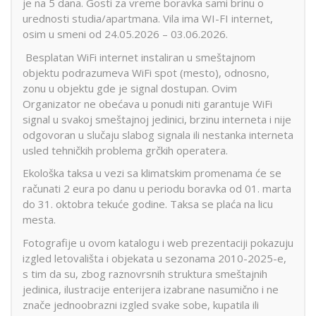
je na 5 dana. Gosti za vreme boravka sami brinu o
urednosti studia/apartmana. Vila ima WI-FI internet,
osim u smeni od 24.05.2026 – 03.06.2026.
Besplatan WiFi internet instaliran u smeštajnom
objektu podrazumeva WiFi spot (mesto), odnosno,
zonu u objektu gde je signal dostupan. Ovim
Organizator ne obećava u ponudi niti garantuje WiFi
signal u svakoj smeštajnoj jedinici, brzinu interneta i nije
odgovoran u slučaju slabog signala ili nestanka interneta
usled tehničkih problema grčkih operatera.
Ekološka taksa u vezi sa klimatskim promenama će se
računati 2 eura po danu u periodu boravka od 01. marta
do 31. oktobra tekuće godine. Taksa se plaća na licu
mesta.
Fotografije u ovom katalogu i web prezentaciji pokazuju
izgled letovališta i objekata u sezonama 2010-2025-e,
s tim da su, zbog raznovrsnih struktura smeštajnih
jedinica, ilustracije enterijera izabrane nasumično i ne
znače jednoobrazni izgled svake sobe, kupatila ili