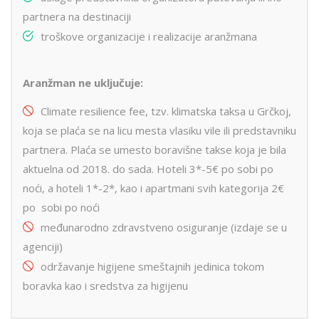
partnera na destinaciji
troškove organizacije i realizacije aranžmana
Aranžman ne uključuje:
Climate resilience fee, tzv. klimatska taksa u Grčkoj,
koja se plaća se na licu mesta vlasiku vile ili predstavniku
partnera. Plaća se umesto boravišne takse koja je bila
aktuelna od 2018. do sada. Hoteli 3*-5€ po sobi po
noći, a hoteli 1*-2*, kao i apartmani svih kategorija 2€
po sobi po noći
međunarodno zdravstveno osiguranje (izdaje se u
agenciji)
održavanje higijene smeštajnih jedinica tokom
boravka kao i sredstva za higijenu