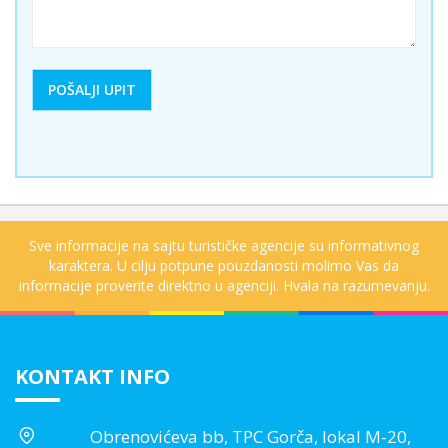
Sve informacije na sajtu turističke agencije su informativnog
karaktera. U cilju potpune pouzdanosti molimo Vas da
informacije proverite direktno u agenciji. Hvala na razumevanju.
KONTAKT INFO
Obrenovićeva bb, TPC Gorča, lokal M-20,