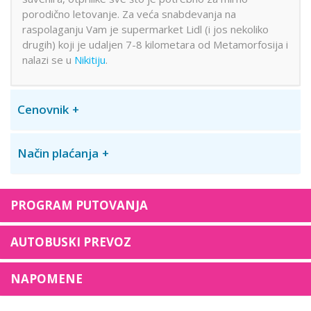
porodično letovanje. Za veća snabdevanja na
raspolaganju Vam je supermarket Lidl (i jos nekoliko
drugih) koji je udaljen 7-8 kilometara od Metamorfosija i
nalazi se u
Nikitiju
.
Cenovnik
Način plaćanja
PROGRAM PUTOVANJA
AUTOBUSKI PREVOZ
NAPOMENE