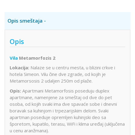
Opis smeštaja
Opis
Vila
Metamorfozis 2
Lokacija:
Nalaze se u centru mesta, u blizini crkve i
hotela Simeon. Vilu čine dve zgrade, od kojih je
Metamorsosis 2 udaljen 250m od plaže.
Opis:
Apartmani Metamorfosis poseduju duplex
apartmane, namenjene za smeštaj od dve do pet
osoba, od kojih svaki ima dve spavaće sobe i dnevni
boravak sa kuhinjom i trpezarijskim delom. Svaki
apartman poseduje opremljen kuhinjski deo sa
šporetom, kupatilo, terasu, WiFi i klima uređaj (uključena
u cenu aranžmana).