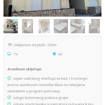
Udaljenost od plaže: 250m
TV
AC
Aranžman uključuje:
najam izabranog smeštaja na bazi 10 noćenja i
prevoz autobusom turističke klase na relacijama
navedenim u program putovanja
usluge licenciranog pratioca grupe
usluge predstavnika organizatora putovanja ili ino-