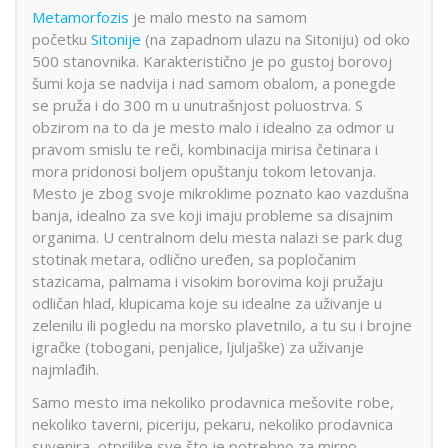
Metamorfozis
je malo mesto na samom
početku
Sitonije
(na zapadnom ulazu na Sitoniju) od oko
500 stanovnika. Karakteristično je po gustoj borovoj
šumi koja se nadvija i nad samom obalom, a ponegde
se pruža i do 300 m u unutrašnjost poluostrva. S
obzirom na to da je mesto malo i idealno za odmor u
pravom smislu te reči, kombinacija mirisa četinara i
mora pridonosi boljem opuštanju tokom letovanja.
Mesto je zbog svoje mikroklime poznato kao vazdušna
banja, idealno za sve koji imaju probleme sa disajnim
organima. U centralnom delu mesta nalazi se park dug
stotinak metara, odlično uređen, sa popločanim
stazicama, palmama i visokim borovima koji pružaju
odličan hlad, klupicama koje su idealne za uživanje u
zelenilu ili pogledu na morsko plavetnilo, a tu su i brojne
igračke (tobogani, penjalice, ljuljaške) za uživanje
najmlađih.
Samo mesto ima nekoliko prodavnica mešovite robe,
nekoliko taverni, piceriju, pekaru, nekoliko prodavnica
suvenira, otprilike sve što je potrebno za mirno