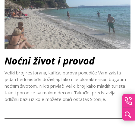
Noćni život i provod
Veliki broj restorana, kafića, barova ponudiće Vam zaista
jedan hedonistički doživljaj. Iako nije okarakterisan bogatim
noćnim životom, Nikiti privlači veliki broj kako mladih turista
tako i porodice sa malom decom. Takođe, predstavlja
odličnu bazu iz koje možete obići ostatak Sitonije.