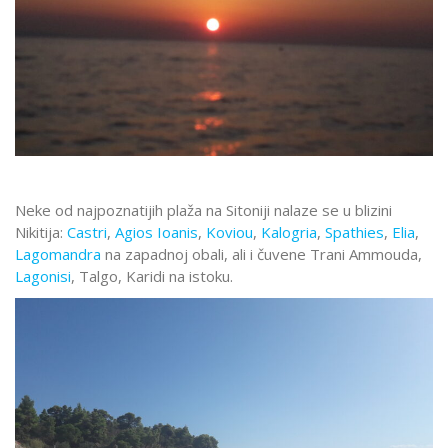
Neke od najpoznatijih plaža na Sitoniji nalaze se u blizini
Nikitija:
Castri
,
Agios Ioanis
,
Koviou
,
Kalogria
,
Spathies
,
Elia
,
Lagomandra
na zapadnoj obali, ali i čuvene Trani Ammouda,
Lagonisi
, Talgo, Karidi na istoku.