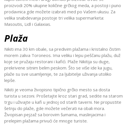
proizvodi 20% ukupne količine grčkog meda, a postoji i puno
prodavnica gde možete izabrati med po Vašem ukusu. Za
velika snabdevanja postoje tri velika supermarketa:
Masoutis, Lidl i Galaxias.
Plaža
Nikiti ima 30 km obale, sa predivim plažama i kristalno čistim
morem zaliva Toroneos. Ima veliku i lepu peščanu plažu, duž
koje se pružaju restorani i kafići. Plaže Nikitija su duge,
prekrivene sitnim belim peskom. Što se više ide ka jugu,
plaže su sve usamljenije, te za ljubitelje uživanja utoliko
lepše.
Nikiti je veoma živopisno tipično grčko mesto sa dosta
turista u sezoni. Prošetajte kroz stari grad, sedite na starom
trgu i uživajte u kafi u jednoj od starih taverni. Ne propustite
šetnju do plaže, gde možete večerati na obali mora.
Živopisan pejzaž sa borovim šumama, maslinjacima i
prelepim plažama privući će mnoge turiste.