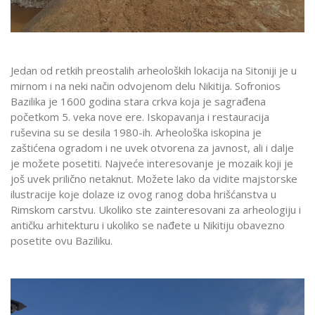
Jedan od retkih preostalih arheoloških lokacija na Sitoniji je u
mirnom i na neki način odvojenom delu Nikitija. Sofronios
Bazilika je 1600 godina stara crkva koja je sagrađena
početkom 5. veka nove ere. Iskopavanja i restauracija
ruševina su se desila 1980-ih. Arheološka iskopina je
zaštićena ogradom i ne uvek otvorena za javnost, ali i dalje
je možete posetiti. Najveće interesovanje je mozaik koji je
još uvek prilično netaknut. Možete lako da vidite majstorske
ilustracije koje dolaze iz ovog ranog doba hrišćanstva u
Rimskom carstvu. Ukoliko ste zainteresovani za arheologiju i
antičku arhitekturu i ukoliko se nađete u Nikitiju obavezno
posetite ovu Baziliku.