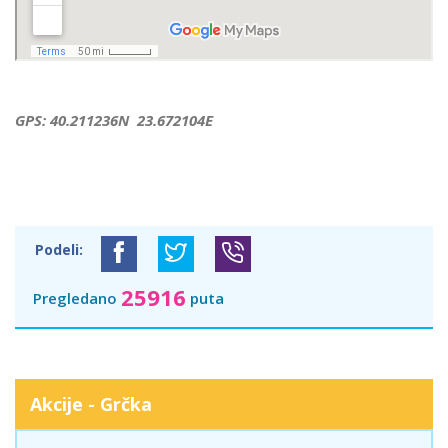
GPS: 40.211236N 23.672104E
Podeli:
25916
Pregledano
puta
Akcije - Grčka