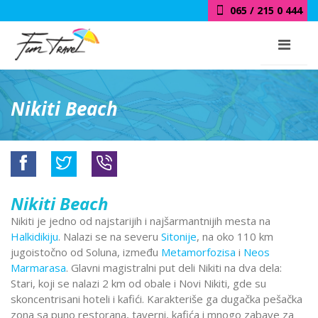
018 / 415 0 444
Nikiti Beach
Nikiti Beach
Nikiti je jedno od najstarijih i najšarmantnijih mesta na
Halkidikiju
. Nalazi se na severu
Sitonije
, na oko 110 km
jugoistočno od Soluna, između
Metamorfozisa
i
Neos
Marmarasa
. Glavni magistralni put deli Nikiti na dva dela:
Stari, koji se nalazi 2 km od obale i Novi Nikiti, gde su
skoncentrisani hoteli i kafići. Karakteriše ga dugačka pešačka
zona sa puno restorana, taverni, kafića i mnogo zabave za