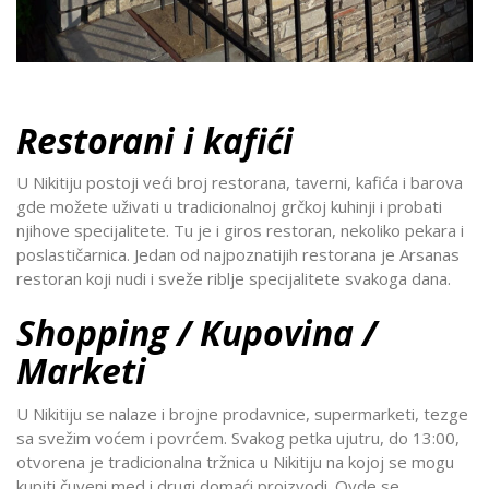
Restorani i kafići
U Nikitiju postoji veći broj restorana, taverni, kafića i barova
gde možete uživati u tradicionalnoj grčkoj kuhinji i probati
njihove specijalitete. Tu je i giros restoran, nekoliko pekara i
poslastičarnica. Jedan od najpoznatijih restorana je Arsanas
restoran koji nudi i sveže riblje specijalitete svakoga dana.
Shopping / Kupovina /
Marketi
U Nikitiju se nalaze i brojne prodavnice, supermarketi, tezge
sa svežim voćem i povrćem. Svakog petka ujutru, do 13:00,
otvorena je tradicionalna tržnica u Nikitiju na kojoj se mogu
kupiti čuveni med i drugi domaći proizvodi. Ovde se