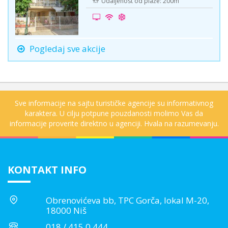
Udaljenost od plaže: 200m
Pogledaj sve akcije
Sve informacije na sajtu turističke agencije su informativnog
karaktera. U cilju potpune pouzdanosti molimo Vas da
informacije proverite direktno u agenciji. Hvala na razumevanju.
KONTAKT INFO
Obrenovićeva bb, TPC Gorča, lokal M-20,
18000 Niš
018 / 415 0 444