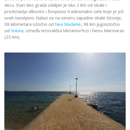
decu. Stari deo grada udaljen je oko 2 km od obale i
predstavlja slikovito i živopisno tradicionalno selo koje je još
uvek naseljeno. Nalazi se na severu zapadne obale Sitonije,
38 kilometara istočno od
Nea Mudanie
, 98 km jugoistočno
od
Soluna
, između letovališta Metamorfozi i Neos Marmaras
(23 km).