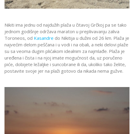
Nikiti ima jednu od najdužih plaža u čitavoj Grčkoj pa se tako
jednom godišnje održava maraton u preplivavanju zaliva
Toroneos, od
Kasandre
do Nikitija u dužini od 26 km. Plaža je
najvećim delom peščana i u vodi i na obali, a neki delovi plaže
su sa veoma dugim plićakom idealnim za najmlađe. Plaža je
uređena i čista i na njoj imate mogućnost da, uz poručeno
piće, dobijete ležaljke i suncobrane ili da, ukoliko tako želite,
postavite svoje jer na plaži gotovo da nikada nema gužve.