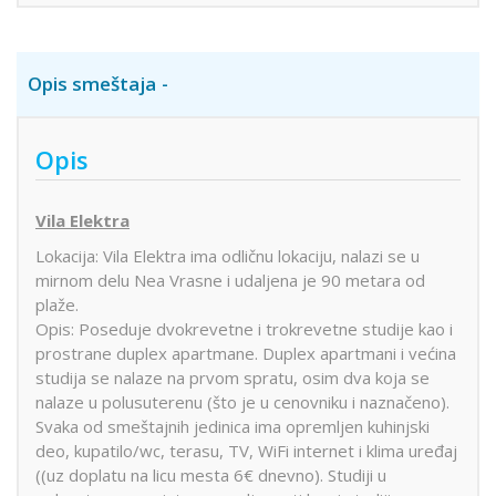
Opis smeštaja
Opis
Vila Elektra
Lokacija: Vila Elektra ima odličnu lokaciju, nalazi se u
mirnom delu Nea Vrasne i udaljena je 90 metara od
plaže.
Opis: Poseduje dvokrevetne i trokrevetne studije kao i
prostrane duplex apartmane. Duplex apartmani i većina
studija se nalaze na prvom spratu, osim dva koja se
nalaze u polusuterenu (što je u cenovniku i naznačeno).
Svaka od smeštajnih jedinica ima opremljen kuhinjski
deo, kupatilo/wc, terasu, TV, WiFi internet i klima uređaj
((uz doplatu na licu mesta 6€ dnevno). Studiji u