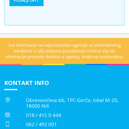
Sve informacije na sajtu turističke agencije su informativnog
karaktera. U cilju potpune pouzdanosti molimo Vas da
informacije proverite direktno u agenciji. Hvala na razumevanju.
KONTAKT INFO
Obrenovićeva bb, TPC Gorča, lokal M-20,
18000 Niš
018 / 415 0 444
062 / 492 001