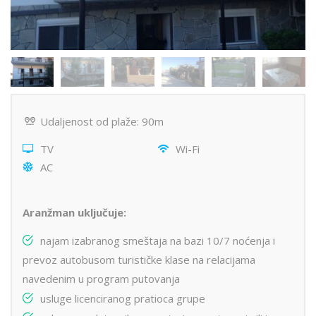
Udaljenost od plaže: 90m
TV
Wi-Fi
AC
Aranžman uključuje:
najam izabranog smeštaja na bazi 10/7 noćenja i
prevoz autobusom turističke klase na relacijama
navedenim u program putovanja
usluge licenciranog pratioca grupe