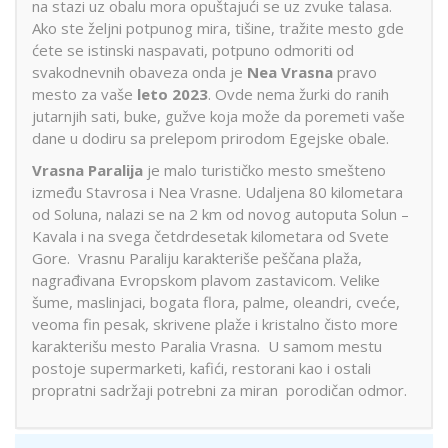
na stazi uz obalu mora opuštajući se uz zvuke talasa.
Ako ste željni potpunog mira, tišine, tražite mesto gde
ćete se istinski naspavati, potpuno odmoriti od
svakodnevnih obaveza onda je
Nea Vrasna
pravo
mesto za vaše
leto 2023
. Ovde nema žurki do ranih
jutarnjih sati, buke, gužve koja može da poremeti vaše
dane u dodiru sa prelepom prirodom Egejske obale.
Vrasna Paralija
je malo turističko mesto smešteno
između Stavrosa i Nea Vrasne. Udaljena 80 kilometara
od Soluna, nalazi se na 2 km od novog autoputa Solun –
Kavala i na svega četdrdesetak kilometara od Svete
Gore. Vrasnu Paraliju karakteriše peščana plaža,
nagrađivana Evropskom plavom zastavicom. Velike
šume, maslinjaci, bogata flora, palme, oleandri, cveće,
veoma fin pesak, skrivene plaže i kristalno čisto more
karakterišu mesto Paralia Vrasna. U samom mestu
postoje supermarketi, kafići, restorani kao i ostali
propratni sadržaji potrebni za miran porodičan odmor.