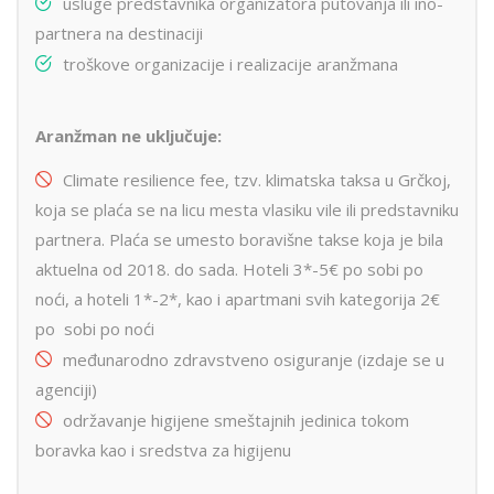
usluge predstavnika organizatora putovanja ili ino-
partnera na destinaciji
troškove organizacije i realizacije aranžmana
Aranžman ne uključuje:
Climate resilience fee, tzv. klimatska taksa u Grčkoj,
koja se plaća se na licu mesta vlasiku vile ili predstavniku
partnera. Plaća se umesto boravišne takse koja je bila
aktuelna od 2018. do sada. Hoteli 3*-5€ po sobi po
noći, a hoteli 1*-2*, kao i apartmani svih kategorija 2€
po sobi po noći
međunarodno zdravstveno osiguranje (izdaje se u
agenciji)
održavanje higijene smeštajnih jedinica tokom
boravka kao i sredstva za higijenu