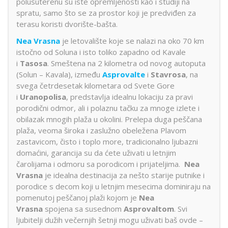
polusuterenu su iste opremljenosti kao i studiji na
spratu, samo što se za prostor koji je predviđen za
terasu koristi dvorište-bašta.
Nea Vrasna
je letovalište koje se nalazi na oko 70 km
istočno od Soluna i isto toliko zapadno od Kavale
i
Tasosa
. Smeštena na 2 kilometra od novog autoputa
(Solun – Kavala), između
Asprovalte
i
Stavrosa
, na
svega četrdesetak kilometara od Svete Gore
i
Uranopolisa
, predstavlja idealnu lokaciju za pravi
porodični odmor, ali i polaznu tačku za mnoge izlete i
obilazak mnogih plaža u okolini. Prelepa duga peščana
plaža, veoma široka i zaslužno obeležena Plavom
zastavicom, čisto i toplo more, tradicionalno ljubazni
domaćini, garancija su da ćete uživati u letnjim
čarolijama i odmoru sa porodicom i prijateljima.
Nea
Vrasna
je idealna destinacija za nešto starije putnike i
porodice s decom koji u letnjim mesecima dominiraju na
pomenutoj peščanoj plaži kojom je
Nea
Vrasna
spojena sa susednom
Asprovaltom
. Svi
ljubitelji dužih večernjih šetnji mogu uživati baš ovde –