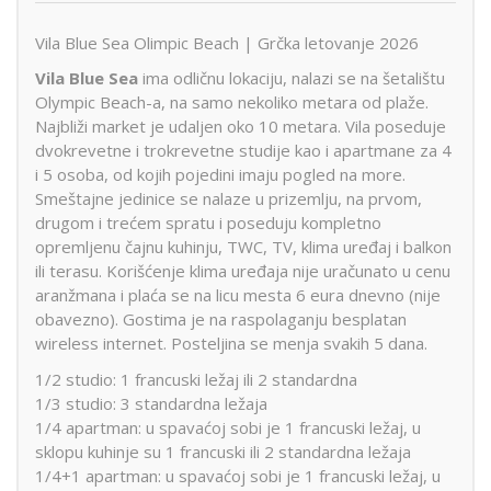
Vila Blue Sea Olimpic Beach | Grčka letovanje 2026
Vila Blue Sea
ima odličnu lokaciju, nalazi se na šetalištu
Olympic Beach-a, na samo nekoliko metara od plaže.
Najbliži market je udaljen oko 10 metara. Vila poseduje
dvokrevetne i trokrevetne studije kao i apartmane za 4
i 5 osoba, od kojih pojedini imaju pogled na more.
Smeštajne jedinice se nalaze u prizemlju, na prvom,
drugom i trećem spratu i poseduju kompletno
opremljenu čajnu kuhinju, TWC, TV, klima uređaj i balkon
ili terasu. Korišćenje klima uređaja nije uračunato u cenu
aranžmana i plaća se na licu mesta 6 eura dnevno (nije
obavezno). Gostima je na raspolaganju besplatan
wireless internet. Posteljina se menja svakih 5 dana.
1/2 studio: 1 francuski ležaj ili 2 standardna
1/3 studio: 3 standardna ležaja
1/4 apartman: u spavaćoj sobi je 1 francuski ležaj, u
sklopu kuhinje su 1 francuski ili 2 standardna ležaja
1/4+1 apartman: u spavaćoj sobi je 1 francuski ležaj, u