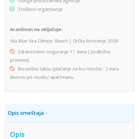
Usluge predstavnika agencije
Troškovi organizacije
Aranžman ne uključuje:
Vila Blue Sea Olimpic Beach | Grčka letovanje 2026
Zdravstveno osiguranje 11 dana ( podložno
promeni)
Boravišnu taksu (plaćanje na licu mesta) : 2 eura
dnevno po studio/ apartmanu
Opis smeštaja
Opis