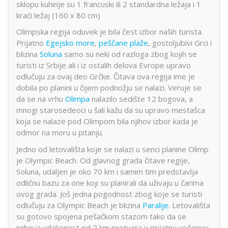
sklopu kuhinje su 1 francuski ili 2 standardna ležaja i 1
kraći ležaj (160 x 80 cm)
Olimpska regija oduvek je bila čest izbor naših turista.
Prijatno
Egejsko more
,
peščane plaže
, gostoljubivi Grci i
blizina
Soluna
samo su neki od razloga zbog kojih se
turisti iz Srbije ali i iz ostalih delova Evrope upravo
odlučuju za ovaj deo Grčke. Čitava ova regija ime je
dobila po planini u čijem podnožju se nalazi. Veruje se
da se na vrhu
Olimpa
nalazilo sedište 12 bogova, a
mnogi starosedeoci u šali kažu da su upravo mestašca
koja se nalaze pod Olimpom bila njihov izbor kada je
odmor na moru u pitanju.
Jedno od letovališta koje se nalazi u senci planine Olimp
je Olympic Beach. Od glavnog grada čitave regije,
Soluna, udaljen je oko 70 km i samim tim predstavlja
odličnu bazu za one koji su planirali da uživaju u čarima
ovog grada. Još jedna pogodnost zbog koje se turisti
odlučuju za Olympic Beach je blizina
Paralije
. Letovališta
su gotovo spojena pešačkom stazom tako da se
njihova udaljenost od 2 km pretvara u prijatnu večernju