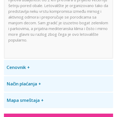
šetnju pored obale. Letovalište je organizovano tako da
predstavlja neku vrstu kompromisa između mirnog i
aktivnog odmora i preporučuje se porodicama sa
manjom decom. Sam gradić je izuzetno bogat zelenilom
i parkovima, a prijatna mediteranska klima i čisto i mirno
more glavni su razlog zbog čega je ovo letovalište
popularno.
Cenovnik
Način plaćanja
Mapa smeštaja