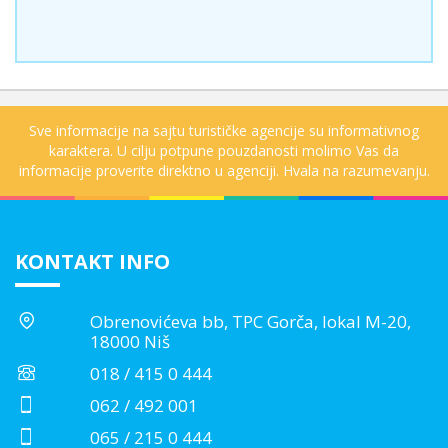
Sve informacije na sajtu turističke agencije su informativnog
karaktera. U cilju potpune pouzdanosti molimo Vas da
informacije proverite direktno u agenciji. Hvala na razumevanju.
KONTAKT INFO
Obrenovićeva bb, TPC Gorča, lokal M-20,
18000 Niš
018 / 415 0 444
062 / 492 001
065 / 215 0 444