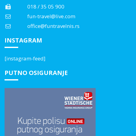
018 / 35 05 900
fun-travel@live.com
office@funtravelnis.rs
INSTAGRAM
[instagram-feed]
PUTNO OSIGURANJE