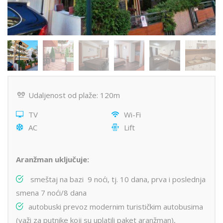
Udaljenost od plaže: 120m
TV
Wi-Fi
AC
Lift
Aranžman uključuje:
smeštaj na bazi 9 noći, tj. 10 dana, prva i poslednja
smena 7 noći/8 dana
autobuski prevoz modernim turističkim autobusima
(važi za putnike koji su uplatili paket aranžman),