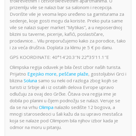
trokrevetnim I četvorokrevetnim apartmanima. U
prizemlju vile se nalazi bar sa salonom i recepcija.
Dvorište vile je veoma lepo uređeno sa garniturama za
sedenje, koje gosti mogu da koriste. Preko puta same
vile se nalazi super market “Mytikas”, a u neposerdnoj
blizini su taverne, picerije, kafići, poslastičare,
prodavnice… Vilu preporučujemo kako za porodice, tako
i za veća društva. Doplata za klimu je 5 € po danu.
GPS KOORDINATE: 40°14’20.3″N 22°35’11.1″E
Olimpska regija oduvek je bila čest izbor naših turista.
Prijatno
Egejsko more
,
peščane plaže
, gostoljubivi Grci i
blizina
Soluna
samo su neki od razloga zbog kojih se
turisti iz Srbije ali i iz ostalih delova Evrope upravo
odlučuju za ovaj deo Grčke. Čitava ova regija ime je
dobila po planini u čijem podnožju se nalazi. Veruje se
da se na vrhu
Olimpa
nalazilo sedište 12 bogova, a
mnogi starosedeoci u šali kažu da su upravo mestašca
koja se nalaze pod Olimpom bila njihov izbor kada je
odmor na moru u pitanju.