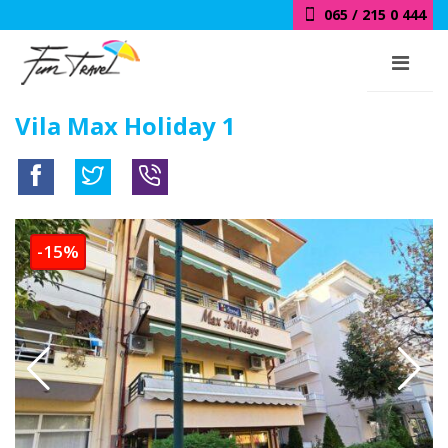
065 / 215 0 444
Vila Max Holiday 1
-15%