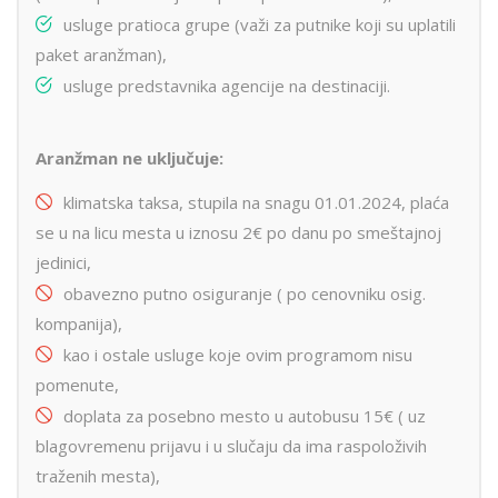
usluge pratioca grupe (važi za putnike koji su uplatili
paket aranžman),
usluge predstavnika agencije na destinaciji.
Aranžman ne uključuje:
klimatska taksa, stupila na snagu 01.01.2024, plaća
se u na licu mesta u iznosu 2€ po danu po smeštajnoj
jedinici,
obavezno putno osiguranje ( po cenovniku osig.
kompanija),
kao i ostale usluge koje ovim programom nisu
pomenute,
doplata za posebno mesto u autobusu 15€ ( uz
blagovremenu prijavu i u slučaju da ima raspoloživih
traženih mesta),