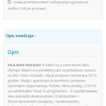
svaka promena nakon sačinjavanja ugovora se
tarifira 10€ po promeni.
Opis smeštaja
Opis
VILA MAX HOLIDAY 1
nalazi se u centralnom delu
Olympic Beach-a u paralelnoj ulici sa pešačkom zonom,
na oko 120m od plaže. Vila je potpuno renovirana 2013.
godine. Studiji i apartmani su komforni i potpuno
opremljeni (čajna kuhinja, frižider, klima uređaj, LCD/TV
sa satelistskim Total Tv programom – 9 srpskih kanala).
Vila raspolaže dvokrevetnim, trokrevetnim I
četvorokrevetnim studijima, I dvokreventim,